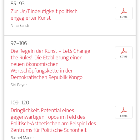
85–93
Zur Un/Eindeutigkeit politisch
p
engagierter Kunst
€ 7,95
Nina Bandi
97–106
Die Regeln der Kunst – Let’s Change
p
the Rules!. Die Etablierung einer
€ 7,95
neuen ökonomischen
Wertschöpfungskette in der
Demokratischen Republik Kongo
Siri Peyer
109–120
Dringlichkeit. Potential eines
p
gegenwärtigen Topos im Feld des
€ 9,95
Politisch-Ästhetischen am Beispiel des
Zentrums für Politische Schönheit
Rachel Mader