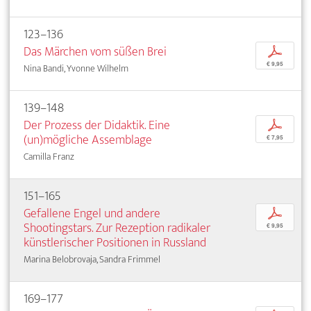
123–136
Das Märchen vom süßen Brei
p
€ 9,95
Nina Bandi, Yvonne Wilhelm
139–148
Der Prozess der Didaktik. Eine
p
(un)mögliche Assemblage
€ 7,95
Camilla Franz
151–165
Gefallene Engel und andere
p
Shootingstars. Zur Rezeption radikaler
€ 9,95
künstlerischer Positionen in Russland
Marina Belobrovaja, Sandra Frimmel
169–177