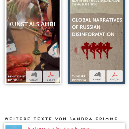
b
p
b
p
€ 40,00
€ 50,00
€ 25,00
€ 25,00
Weitere Texte von Sandra Frimmel bei DIAPHANES
Ich hasse die Avantgarde. Eine