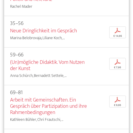
Rachel Mader
35–56
Neue Dringlichkeit im Gespräch
p
€ 14,95
Marina Belobrovaja, Liliane Koch, ...
59–66
(Un)mögliche Didaktik. Vom Nutzen
p
der Kunst
€ 7,95
Anna Schürch, Bernadett Settele, ...
69–81
Arbeit mit Gemeinschaften. Ein
p
Gespräch über Partizipation und ihre
€ 9,95
Rahmenbedingungen
Kathleen Bühler, Chri Frautschi, ...