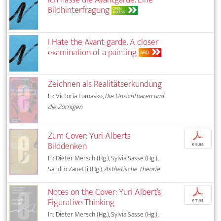
Bildhinterfragung
OPEN
ACCESS
I Hate the Avant-garde. A closer
examination of a painting
ABO
Zeichnen als Realitätserkundung
In: Victoria Lomasko,
Die Unsichtbaren und
die Zornigen
Zum Cover: Yuri Alberts
p
Bilddenken
€ 9,95
In: Dieter Mersch (Hg.), Sylvia Sasse (Hg.),
Sandro Zanetti (Hg.),
Ästhetische Theorie
Notes on the Cover: Yuri Albert’s
p
Figurative Thinking
€ 7,95
In: Dieter Mersch (Hg.), Sylvia Sasse (Hg.),