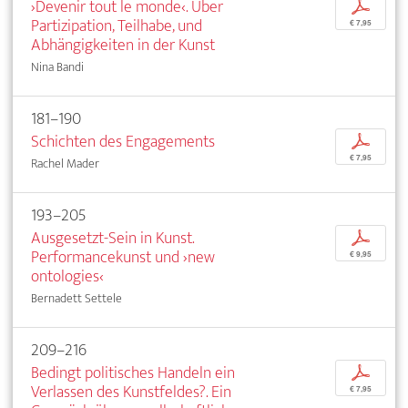
›Devenir tout le monde‹. Über
p
Partizipation, Teilhabe, und
€ 7,95
Abhängigkeiten in der Kunst
Nina Bandi
181–190
Schichten des Engagements
p
€ 7,95
Rachel Mader
193–205
Ausgesetzt-Sein in Kunst.
p
Performancekunst und ›new
€ 9,95
ontologies‹
Bernadett Settele
209–216
Bedingt politisches Handeln ein
p
Verlassen des Kunstfeldes?. Ein
€ 7,95