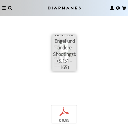
Diaphanes
Gefallene
Engel und
andere
Shootingstars
(S. 151 –
165)
p
€ 9,95