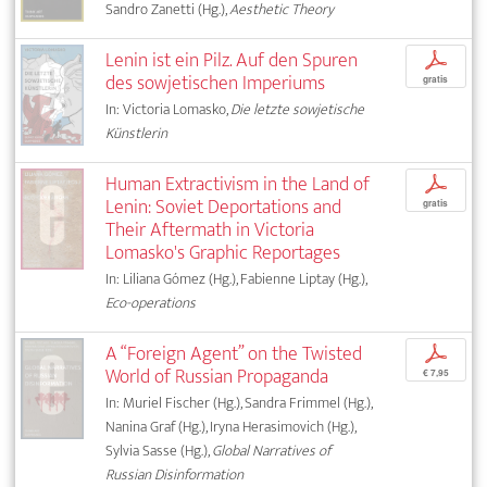
Sandro Zanetti (Hg.),
Aesthetic Theory
Lenin ist ein Pilz. Auf den Spuren
p
des sowjetischen Imperiums
gratis
In: Victoria Lomasko,
Die letzte sowjetische
Künstlerin
Human Extractivism in the Land of
p
Lenin: Soviet Deportations and
gratis
Their Aftermath in Victoria
Lomasko's Graphic Reportages
In: Liliana Gómez (Hg.), Fabienne Liptay (Hg.),
Eco-operations
A “Foreign Agent” on the Twisted
p
World of Russian Propaganda
€ 7,95
In: Muriel Fischer (Hg.), Sandra Frimmel (Hg.),
Nanina Graf (Hg.), Iryna Herasimovich (Hg.),
Sylvia Sasse (Hg.),
Global Narratives of
Russian Disinformation