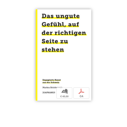
b
p
€ 40,00
OA