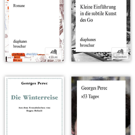
b
b
Vormerken
€ 25,00