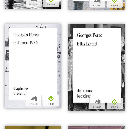
b
e
€ 14,95
€ 12,99
€ 12,00
€ 9,99
b
e
b
e
€ 12,00
€ 9,99
€ 10,00
€ 8,99