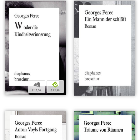
b
e
€ 15,00
€ 12,99