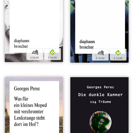
b
e
b
e
€ 20,00
€ 16,99
€ 15,00
€ 12,99