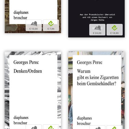
b
e
b
e
€ 10,00
€ 7,99
€ 24,00
€ 18,99
b
e