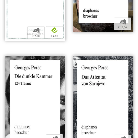
b
€ 18,00
b
e
€ 7,00
€ 4,99