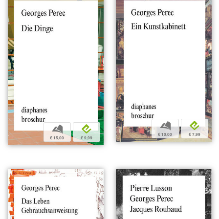
b
e
b
e
€ 10,00
€ 7,99
€ 15,00
€ 9,99