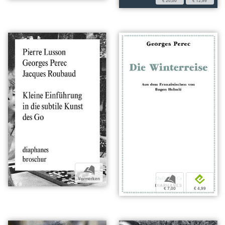
€ 20,00
€ 12,99
b
b
e
Vormerken
€ 7,00
€ 4,99