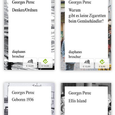
b
e
b
e
€ 14,95
€ 12,99
€ 12,00
€ 9,99