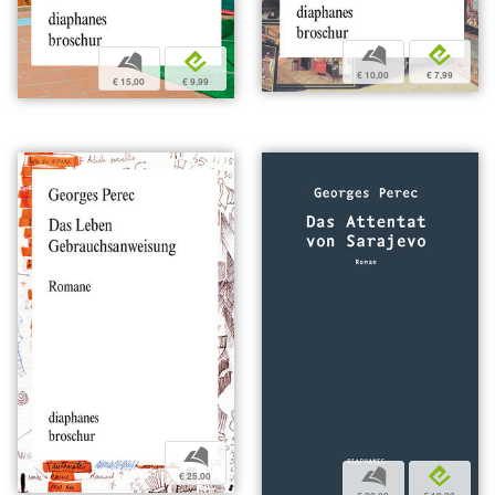
b
e
b
e
€ 10,00
€ 7,99
€ 15,00
€ 9,99
b
b
e
€ 25,00