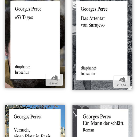
b
b
€ 18,00
€ 14,00