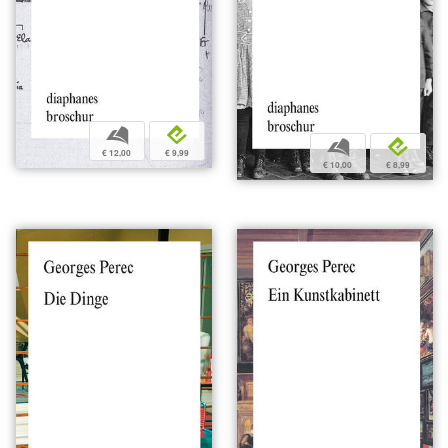
b
e
b
e
€ 12,00
€ 9,99
€ 10,00
€ 8,99