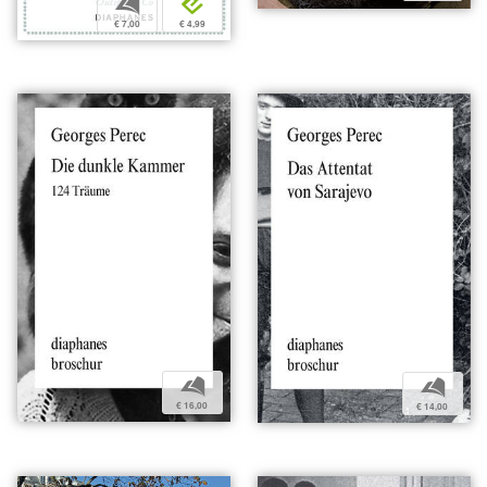
b
e
€ 7,00
€ 4,99
b
b
€ 16,00
€ 14,00