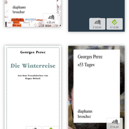
b
b
e
€ 25,00
€ 20,00
€ 12,99
b
€ 18,00