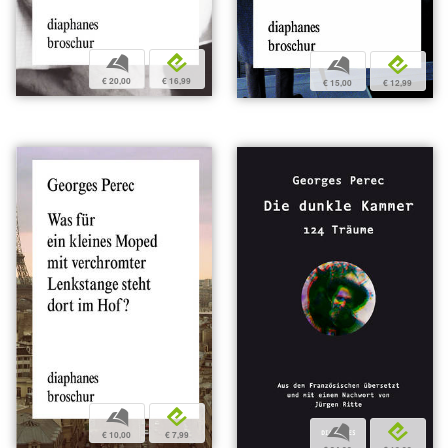
b
e
b
e
€ 20,00
€ 16,99
€ 15,00
€ 12,99
b
e
b
e
€ 10,00
€ 7,99