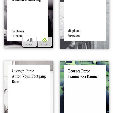
b
e
€ 15,00
€ 12,99