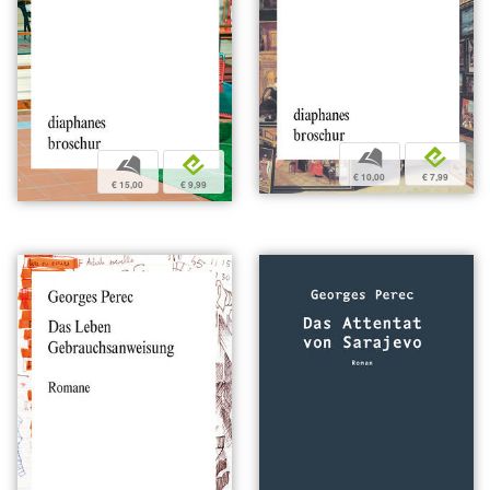
b
e
b
e
€ 10,00
€ 7,99
€ 15,00
€ 9,99