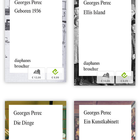
b
e
b
e
€ 12,00
€ 9,99
€ 10,00
€ 8,99