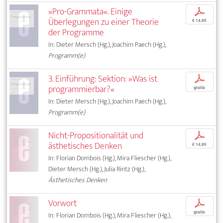
»Pro-Grammata«. Einige
p
Überlegungen zu einer Theorie
€ 14,95
der Programme
In: Dieter Mersch (Hg.), Joachim Paech (Hg.),
Programm(e)
3. Einführung: Sektion: »Was ist
p
programmierbar?«
gratis
In: Dieter Mersch (Hg.), Joachim Paech (Hg.),
Programm(e)
Nicht-Propositionalität und
p
ästhetisches Denken
€ 14,95
In: Florian Dombois (Hg.), Mira Fliescher (Hg.),
Dieter Mersch (Hg.), Julia Rintz (Hg.),
Ästhetisches Denken
Vorwort
p
gratis
In: Florian Dombois (Hg.), Mira Fliescher (Hg.),