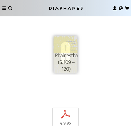
Diaphanes
Phainesthai
(S. 109 –
120)
p
€ 9,95