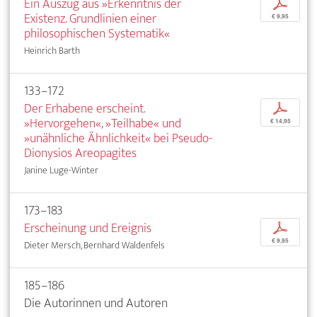
Ein Auszug aus »Erkenntnis der
p
Existenz. Grundlinien einer
€ 9,95
philosophischen Systematik«
Heinrich Barth
133–172
Der Erhabene erscheint.
p
»Hervorgehen«, »Teilhabe« und
€ 14,95
»unähnliche Ähnlichkeit« bei Pseudo-
Dionysios Areopagites
Janine Luge-Winter
173–183
Erscheinung und Ereignis
p
€ 9,95
Dieter Mersch, Bernhard Waldenfels
185–186
Die Autorinnen und Autoren