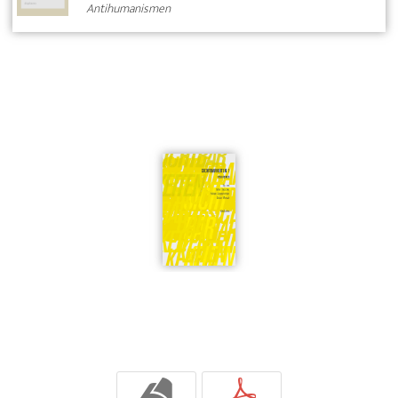
Antihumanismen
b
p