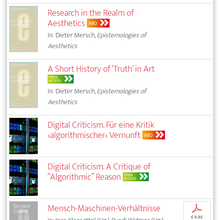
Research in the Realm of
Aesthetics
ABO
In: Dieter Mersch,
Epistemologies of
Aesthetics
A Short History of ‘Truth’ in Art
OPEN
ACCESS
In: Dieter Mersch,
Epistemologies of
Aesthetics
Digital Criticism. Für eine Kritik
›algorithmischer‹ Vernunft
ABO
Digital Criticism. A Critique of
“Algorithmic” Reason
OPEN
ACCESS
Mensch-Maschinen-Verhältnisse
p
€ 9,95