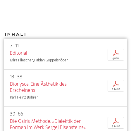
Inhalt
7–11
Editorial
p
gratis
Mira Fliescher, Fabian Goppelsröder
13–38
Dionysos. Eine Ästhetik des
p
Erscheinens
€ 14,95
Karl Heinz Bohrer
39–66
Die Osiris-Methode. »Dialektik der
p
Formen im Werk Sergej Eisensteins«
€ 14,95