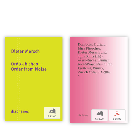
b
b
p
€ 12,00
€ 35,00
€ 35,00