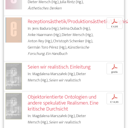
Dieter Mersch (Hg.), Julia Rintz (Hg.),
Ästhetisches Denken
Rezeptionsästhetik/Produktionsästhetik/Ereignis
p
€ 4,95
In: Jens Badura (Hg.), Selma Dubach (Hg.),
Anke Haarmann (Hg.), Dieter Mersch (Hg.),
Anton Rey (Hg.), Christoph Schenker (Hg.),
Germán Toro Pérez (Hg.),
Künstlerische
Forschung. Ein Handbuch
Seien wir realistisch. Einleitung
p
gratis
In: Magdalena Marszałek (Hg.), Dieter
Mersch (Hg.),
Seien wir realistisch
Objektorientierte Ontologien und
p
andere spekulative Realismen. Eine
€ 14,95
kritische Durchsicht
In: Magdalena Marszałek (Hg.), Dieter
Mersch (Hg.),
Seien wir realistisch