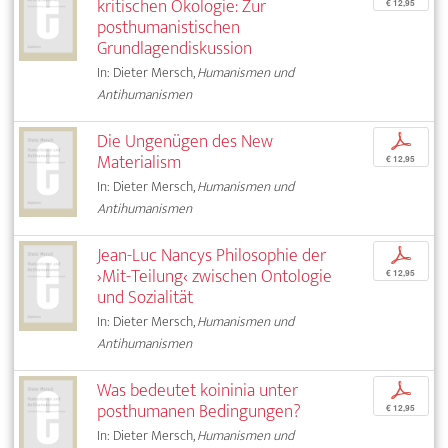
kritischen Ökologie: Zur
€ 12,95
posthumanistischen
Grundlagendiskussion
In: Dieter Mersch,
Humanismen und
Antihumanismen
Die Ungenügen des New
p
Materialism
€ 12,95
In: Dieter Mersch,
Humanismen und
Antihumanismen
Jean-Luc Nancys Philosophie der
p
›Mit-Teilung‹ zwischen Ontologie
€ 12,95
und Sozialität
In: Dieter Mersch,
Humanismen und
Antihumanismen
Was bedeutet koininia unter
p
posthumanen Bedingungen?
€ 12,95
In: Dieter Mersch,
Humanismen und