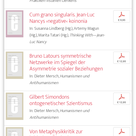
Praktiken visuellen Denkens
Cum grano singularis. Jean-Luc
p
Nancys ›negative‹ koinonia
€ 9,95
In: Susanna Lindberg (Hg.), Artemy Magun
(Hg.), Marita Tatari (Hg.),
Thinking With—Jean-
Luc Nancy
Bruno Latours symmetrische
p
Netzwerke im Spiegel der
€ 12,95
Asymmetrie sozialer Beziehungen
In: Dieter Mersch,
Humanismen und
Antihumanismen
Gilbert Simondons
p
ontogenetischer Szientismus
€ 12,95
In: Dieter Mersch,
Humanismen und
Antihumanismen
Von Metaphysikkritik zur
p