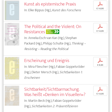
Kunst als epistemische Praxis
p
€ 14,95
In: Elke Bippus (Hg.),
Kunst des Forschens
The Political and the Violent: On
p
Resistances
OPEN
€ 14,95
ACCESS
In: Anneka Esch-van Kan (Hg.), Stephan
Packard (Hg.), Philipp Schulte (Hg.),
Thinking –
Resisting – Reading the Political
Erscheinung und Ereignis
p
€ 9,95
In: Mira Fliescher (Hg.), Fabian Goppelsröder
(Hg.), Dieter Mersch (Hg.),
Sichtbarkeiten 1:
Erscheinen
Sichtbarkeit/Sichtbarmachung.
p
Was heißt »Denken im Visuellen«?
€ 14,95
In: Martin Beck (Hg.), Fabian Goppelsröder
(Hg.),
Sichtbarkeiten 2: Präsentifizieren