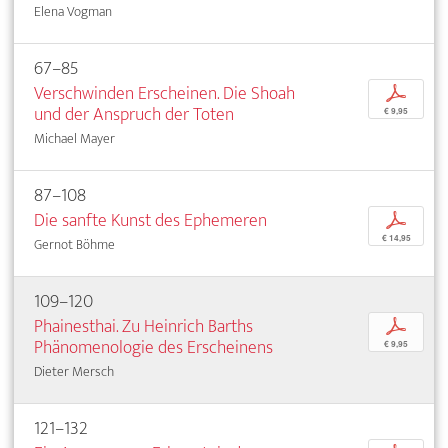
Elena Vogman
67–85
Verschwinden Erscheinen. Die Shoah
p
und der Anspruch der Toten
€ 9,95
Michael Mayer
87–108
Die sanfte Kunst des Ephemeren
p
€ 14,95
Gernot Böhme
109–120
Phainesthai. Zu Heinrich Barths
p
Phänomenologie des Erscheinens
€ 9,95
Dieter Mersch
121–132