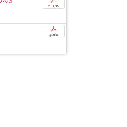
1970er
p
€ 14,95
p
gratis