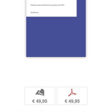
b
p
€ 49,95
€ 49,95