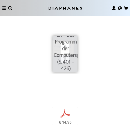
Diaphanes
Was zu tun
ist – Das
Programm
der
Computerspielforschung
(S. 401 –
426)
p
€ 14,95