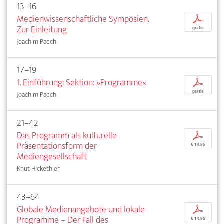
13–16
Medienwissenschaftliche Symposien.
p
Zur Einleitung
gratis
Joachim Paech
17–19
1. Einführung: Sektion: »Programme«
p
gratis
Joachim Paech
21–42
Das Programm als kulturelle
p
Präsentationsform der
€ 14,95
Mediengesellschaft
Knut Hickethier
43–64
Globale Medienangebote und lokale
p
Programme – Der Fall des
€ 14,95