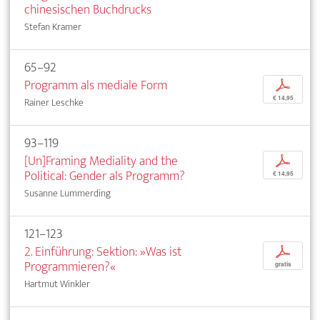
chinesischen Buchdrucks
Stefan Kramer
65–92
Programm als mediale Form
p
€ 14,95
Rainer Leschke
93–119
[Un]Framing Mediality and the
p
Political: Gender als Programm?
€ 14,95
Susanne Lummerding
121–123
2. Einführung: Sektion: »Was ist
p
Programmieren?«
gratis
Hartmut Winkler