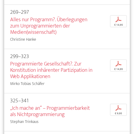
269–297
Alles nur Programm?. Überlegungen
p
zum Unprogrammierten der
€ 14,95
Medien(wissenschaft)
Christine Hanke
299–323
Programmierte Gesellschaft?. Zur
p
Konstitution inhärenter Partizipation in
€ 14,95
Web Applikationen
Mirko Tobias Schäfer
325–341
„Ich mache an“ – Programmierbarkeit
p
als Nichtprogrammierung
€ 9,95
Stephan Trinkaus