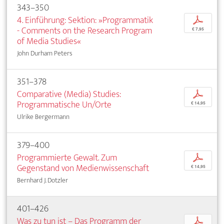
343–350
4. Einführung: Sektion: »Programmatik
p
- Comments on the Research Program
€ 7,95
of Media Studies«
John Durham Peters
351–378
Comparative (Media) Studies:
p
Programmatische Un/Orte
€ 14,95
Ulrike Bergermann
379–400
Programmierte Gewalt. Zum
p
Gegenstand von Medienwissenschaft
€ 14,95
Bernhard J. Dotzler
401–426
Was zu tun ist – Das Programm der
p