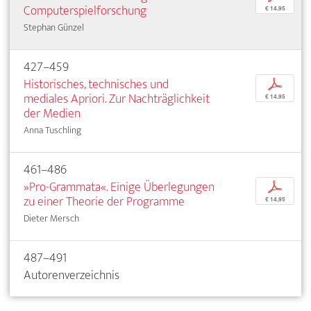
Computerspielforschung
€ 14,95
Stephan Günzel
427–459
Historisches, technisches und
p
mediales Apriori. Zur Nachträglichkeit
€ 14,95
der Medien
Anna Tuschling
461–486
»Pro-Grammata«. Einige Überlegungen
p
zu einer Theorie der Programme
€ 14,95
Dieter Mersch
487–491
Autorenverzeichnis