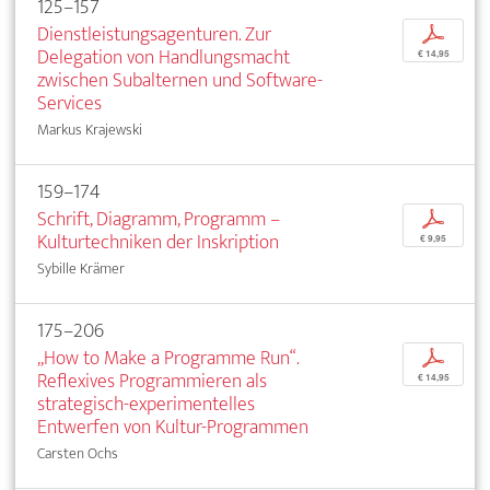
125–157
Dienstleistungsagenturen. Zur
p
Delegation von Handlungsmacht
€ 14,95
zwischen Subalternen und Software-
Services
Markus Krajewski
159–174
Schrift, Diagramm, Programm –
p
Kulturtechniken der Inskription
€ 9,95
Sybille Krämer
175–206
„How to Make a Programme Run“.
p
Reflexives Programmieren als
€ 14,95
strategisch-experimentelles
Entwerfen von Kultur-Programmen
Carsten Ochs