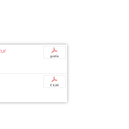
zur
p
gratis
p
€ 9,95