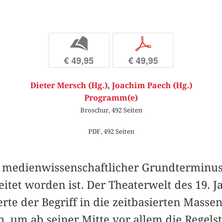
b
p
€ 49,95
€ 49,95
Dieter Mersch (Hg.)
,
Joachim Paech (Hg.)
Programm(e)
Broschur, 492 Seiten
PDF, 492 Seiten
 medienwissenschaftlicher Grundterminus
itet worden ist. Der Theaterwelt des 19. 
e der Begriff in die zeitbasierten Masse
n, um ab seiner Mitte vor allem die Regel