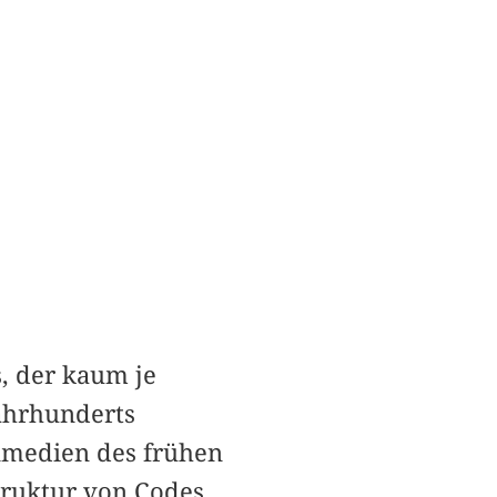
, der kaum je
Jahrhunderts
nmedien des frühen
struktur von Codes