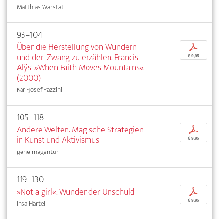
Matthias Warstat
93–104
Über die Herstellung von Wundern
p
und den Zwang zu erzählen. Francis
€ 9,95
Alÿs' »When Faith Moves Mountains«
(2000)
Karl-Josef Pazzini
105–118
Andere Welten. Magische Strategien
p
in Kunst und Aktivismus
€ 9,95
geheimagentur
119–130
»Not a girl«. Wunder der Unschuld
p
€ 9,95
Insa Härtel