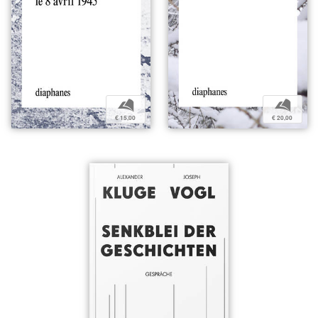
b
b
€ 15,00
€ 20,00