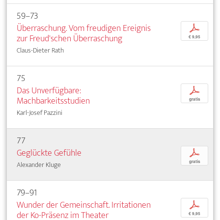
59–73
Überraschung. Vom freudigen Ereignis
p
zur Freud'schen Überraschung
€ 9,95
Claus-Dieter Rath
75
Das Unverfügbare:
p
Machbarkeitsstudien
gratis
Karl-Josef Pazzini
77
Geglückte Gefühle
p
gratis
Alexander Kluge
79–91
Wunder der Gemeinschaft. Irritationen
p
der Ko-Präsenz im Theater
€ 9,95