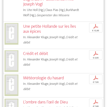
Joseph Vogl
In: Ute Holl (Hg.), Claus Pias (Hg.), Burkhardt
Wolf (Hg.),
Gespenster des Wissens
Une petite Hollande sur les îles
p
aux épices
€ 12,95
In: Alexander Kluge, Joseph Vogl,
Crédit et
débit
Crédit et débit
p
€ 4,95
In: Alexander Kluge, Joseph Vogl,
Crédit et
débit
Météorologie du hasard
p
€ 7,95
In: Alexander Kluge, Joseph Vogl,
Crédit et
débit
L’ombre dans l’œil de Dieu
p
€ 7,95