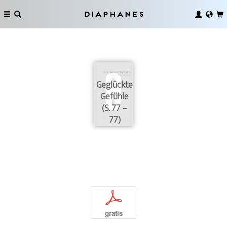
Diaphanes
Geglückte
Gefühle
(S. 77 –
77)
p
gratis