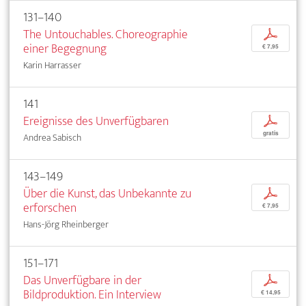
131–140
The Untouchables. Choreographie
p
einer Begegnung
€ 7,95
Karin Harrasser
141
Ereignisse des Unverfügbaren
p
gratis
Andrea Sabisch
143–149
Über die Kunst, das Unbekannte zu
p
erforschen
€ 7,95
Hans-Jörg Rheinberger
151–171
Das Unverfügbare in der
p
Bildproduktion. Ein Interview
€ 14,95