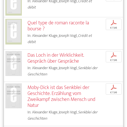
In: Alexander Kluge, Joseph Vogl,
Crédit et
débit
Quel type de roman raconte la
p
bourse ?
€ 7,95
In: Alexander Kluge, Joseph Vogl,
Crédit et
débit
Das Loch in der Wirklichkeit.
p
Gespräch über Gespräche
€ 7,95
In: Alexander Kluge, Joseph Vogl,
Senkblei der
Geschichten
Moby-Dick ist das Senkblei der
p
Geschichte. Erzählung vom
€ 7,95
Zweikampf zwischen Mensch und
Natur
In: Alexander Kluge, Joseph Vogl,
Senkblei der
Geschichten