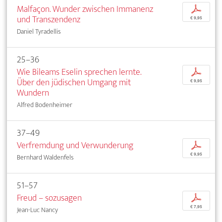
Malfaçon. Wunder zwischen Immanenz
p
und Transzendenz
€ 9,95
Daniel Tyradellis
25–36
Wie Bileams Eselin sprechen lernte.
p
Über den jüdischen Umgang mit
€ 9,95
Wundern
Alfred Bodenheimer
37–49
Verfremdung und Verwunderung
p
€ 9,95
Bernhard Waldenfels
51–57
Freud – sozusagen
p
€ 7,95
Jean-Luc Nancy