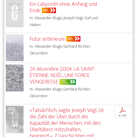
Ein Labyrinth ohne Anfang und
Ende
ABO
In: Alexander Kluge, Joseph Vogl,
Soll und
Haben
Futur antérieure
ABO
In: Alexander Kluge, Gerhard Richter,
Décembre
26 décembre 2004. LA SAINT-
ÉTIENNE. NOËL, UNE FORCE
VENGERESSE
OPEN
ACCESS
In: Alexander Kluge, Gerhard Richter,
Décembre
»Tatsächlich, sagte Joseph Vogl, ist
p
die Zahl der Übel durch die
€ 7,95
Kapazität der Menschen, mit den
Übeltätern mitzuhalten,
begrenzt.«. 7 Geschichten mit