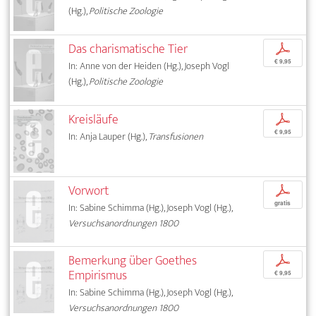
(Hg.),
Politische Zoologie
Das charismatische Tier
p
€ 9,95
In: Anne von der Heiden (Hg.), Joseph Vogl
(Hg.),
Politische Zoologie
Kreisläufe
p
€ 9,95
In: Anja Lauper (Hg.),
Transfusionen
Vorwort
p
gratis
In: Sabine Schimma (Hg.), Joseph Vogl (Hg.),
Versuchsanordnungen 1800
Bemerkung über Goethes
p
Empirismus
€ 9,95
In: Sabine Schimma (Hg.), Joseph Vogl (Hg.),
Versuchsanordnungen 1800