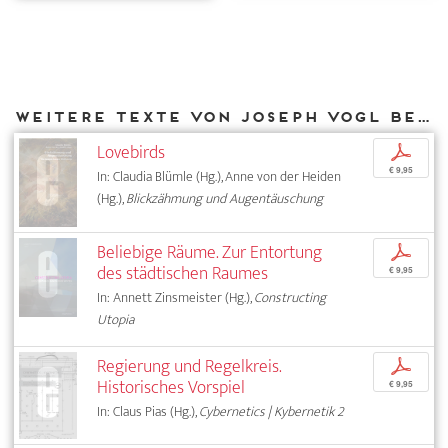
Weitere Texte von Joseph Vogl bei DIAPHANES
Lovebirds
p
€ 9,95
In: Claudia Blümle (Hg.), Anne von der Heiden
(Hg.),
Blickzähmung und Augentäuschung
Beliebige Räume. Zur Entortung
p
des städtischen Raumes
€ 9,95
In: Annett Zinsmeister (Hg.),
Constructing
Utopia
Regierung und Regelkreis.
p
Historisches Vorspiel
€ 9,95
In: Claus Pias (Hg.),
Cybernetics | Kybernetik 2