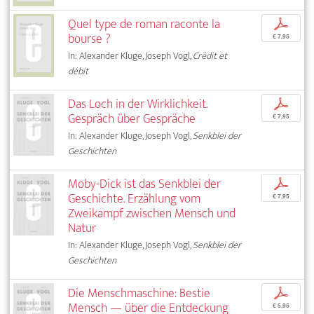
Quel type de roman raconte la
p
bourse ?
€ 7,95
In: Alexander Kluge, Joseph Vogl,
Crédit et
débit
Das Loch in der Wirklichkeit.
p
Gespräch über Gespräche
€ 7,95
In: Alexander Kluge, Joseph Vogl,
Senkblei der
Geschichten
Moby-Dick ist das Senkblei der
p
Geschichte. Erzählung vom
€ 7,95
Zweikampf zwischen Mensch und
Natur
In: Alexander Kluge, Joseph Vogl,
Senkblei der
Geschichten
Die Menschmaschine: Bestie
p
Mensch — über die Entdeckung
€ 5,95