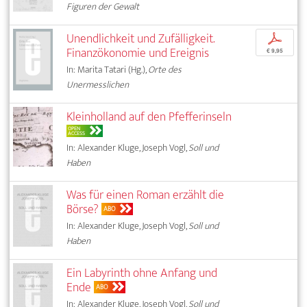
Figuren der Gewalt
Unendlichkeit und Zufälligkeit.
p
Finanzökonomie und Ereignis
€ 9,95
In: Marita Tatari (Hg.),
Orte des
Unermesslichen
Kleinholland auf den Pfefferinseln
OPEN
ACCESS
In: Alexander Kluge, Joseph Vogl,
Soll und
Haben
Was für einen Roman erzählt die
Börse?
ABO
In: Alexander Kluge, Joseph Vogl,
Soll und
Haben
Ein Labyrinth ohne Anfang und
Ende
ABO
In: Alexander Kluge, Joseph Vogl,
Soll und