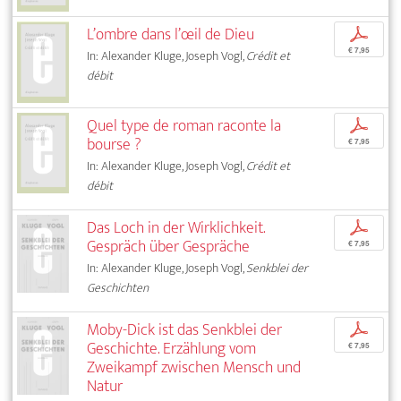
L’ombre dans l’œil de Dieu
p
€ 7,95
In: Alexander Kluge, Joseph Vogl,
Crédit et
débit
Quel type de roman raconte la
p
bourse ?
€ 7,95
In: Alexander Kluge, Joseph Vogl,
Crédit et
débit
Das Loch in der Wirklichkeit.
p
Gespräch über Gespräche
€ 7,95
In: Alexander Kluge, Joseph Vogl,
Senkblei der
Geschichten
Moby-Dick ist das Senkblei der
p
Geschichte. Erzählung vom
€ 7,95
Zweikampf zwischen Mensch und
Natur