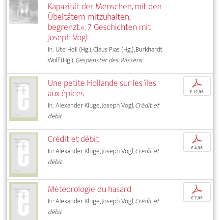
Kapazität der Menschen, mit den
Übeltätern mitzuhalten,
begrenzt.«. 7 Geschichten mit
Joseph Vogl
In: Ute Holl (Hg.), Claus Pias (Hg.), Burkhardt
Wolf (Hg.),
Gespenster des Wissens
Une petite Hollande sur les îles
p
aux épices
€ 12,95
In: Alexander Kluge, Joseph Vogl,
Crédit et
débit
Crédit et débit
p
€ 4,95
In: Alexander Kluge, Joseph Vogl,
Crédit et
débit
Météorologie du hasard
p
€ 7,95
In: Alexander Kluge, Joseph Vogl,
Crédit et
débit