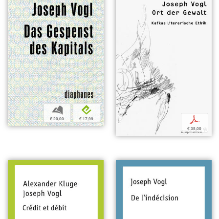
b
e
p
€ 20,00
€ 17,99
€ 35,00