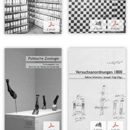
b
p
p
€ 35,00
€ 35,00
€ 40,00
b
p
p