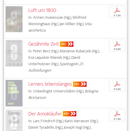
Luft um 1800
p
€ 7,95
In: Armen Avanessian (Hg.), Winfried
Menninghaus (Hg.), Jan Völker (Hg.),
Vita
aesthetica
Gezähmte Zeit
p
ABO
€ 9,95
In: Peter Berz (Hg.), Marianne Kubaczek (Hg.),
Eva Laquièze-Waniek (Hg.), David
Unterholzner (Hg.),
Spielregeln. 25
Aufstellungen
Lernen, lebenslanges
p
ABO
€ 5,95
In: Unbedingte Universitäten (Hg.),
Bologna-
Bestiarium
Der Amokläufer
p
ABO
€ 7,95
In: Lars Friedrich (Hg.), Karin Harrasser (Hg.),
Daniel Tyradellis (Hg.), Joseph Vogl (Hg.),