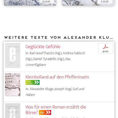
€ 15,00
€ 20,00
Weitere Texte von Alexander Kluge bei DIAPHANES
Geglückte Gefühle
p
gratis
In: Karl-Josef Pazzini (Hg.), Andrea Sabisch
(Hg.), Daniel Tyradellis (Hg.),
Das
Unverfügbare
Kleinholland auf den Pfefferinseln
OPEN
ACCESS
In: Alexander Kluge, Joseph Vogl,
Soll und
Haben
Was für einen Roman erzählt die
Börse?
ABO