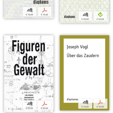
b
p
b
e
€ 19,00
€ 19,00
€ 30,00
€ 24,99
b
p
b
p
€ 18,00
€ 16,95
€ 30,00
€ 30,00