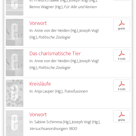
In: Friedrich Balke (Hg.), Joseph Vogl (Hg.),
Benno Wagner (Hg.),
Für Alle und Keinen
Vorwort
p
gratis
In: Anne von der Heiden (Hg.), Joseph Vogl
(Hg.),
Politische Zoologie
Das charismatische Tier
p
€ 9,95
In: Anne von der Heiden (Hg.), Joseph Vogl
(Hg.),
Politische Zoologie
Kreisläufe
p
€ 9,95
In: Anja Lauper (Hg.),
Transfusionen
Vorwort
p
gratis
In: Sabine Schimma (Hg.), Joseph Vogl (Hg.),
Versuchsanordnungen 1800