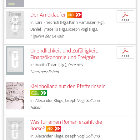
Der Amokläufer
p
ABO
€ 7,95
In: Lars Friedrich (Hg.), Karin Harrasser (Hg.),
Daniel Tyradellis (Hg.), Joseph Vogl (Hg.),
Figuren der Gewalt
Unendlichkeit und Zufälligkeit.
p
Finanzökonomie und Ereignis
€ 9,95
In: Marita Tatari (Hg.),
Orte des
Unermesslichen
Kleinholland auf den Pfefferinseln
OPEN
ACCESS
In: Alexander Kluge, Joseph Vogl,
Soll und
Haben
Was für einen Roman erzählt die
Börse?
ABO
In: Alexander Kluge, Joseph Vogl,
Soll und