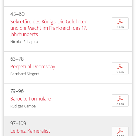
45–60
Sekretäre des Königs. Die Gelehrten
p
und die Macht im Frankreich des 17.
€ 7,95
Jahrhunderts
Nicolas Schapira
63–78
Perpetual Doomsday
p
€ 7,95
Bernhard Siegert
79–96
Barocke Formulare
p
€ 7,95
Rüdiger Campe
97–109
Leibniz, Kameralist
p