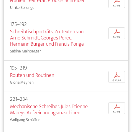
Fräulein Sekretär: Prousts Schreiber
p
€ 7,95
Ulrike Sprenger
175–192
Schreibtischporträts. Zu Texten von
p
Arno Schmidt, Georges Perec,
€ 7,95
Hermann Burger und Francis Ponge
Sabine Mainberger
195–219
Routen und Routinen
p
€ 12,95
Gloria Meynen
221–234
Mechanische Schreiber. Jules Etienne
p
Mareys Aufzeichnungsmaschinen
€ 7,95
Wolfgang Schäffner