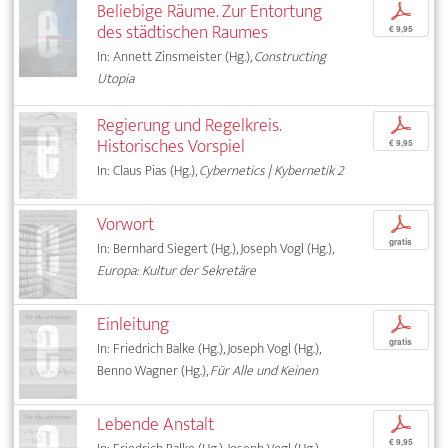
Beliebige Räume. Zur Entortung
p
des städtischen Raumes
€ 9,95
In: Annett Zinsmeister (Hg.),
Constructing
Utopia
Regierung und Regelkreis.
p
Historisches Vorspiel
€ 9,95
In: Claus Pias (Hg.),
Cybernetics | Kybernetik 2
Vorwort
p
gratis
In: Bernhard Siegert (Hg.), Joseph Vogl (Hg.),
Europa: Kultur der Sekretäre
Einleitung
p
gratis
In: Friedrich Balke (Hg.), Joseph Vogl (Hg.),
Benno Wagner (Hg.),
Für Alle und Keinen
Lebende Anstalt
p
€ 9,95