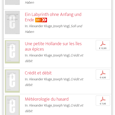
Haben
Ein Labyrinth ohne Anfang und
Ende
ABO
In: Alexander Kluge, Joseph Vogl,
Soll und
Haben
Une petite Hollande sur les îles
p
aux épices
€ 12,95
In: Alexander Kluge, Joseph Vogl,
Crédit et
débit
Crédit et débit
p
€ 4,95
In: Alexander Kluge, Joseph Vogl,
Crédit et
débit
Météorologie du hasard
p
€ 7,95
In: Alexander Kluge, Joseph Vogl,
Crédit et
débit