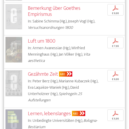
Bemerkung über Goethes
p
Empirismus
€ 9,95
In: Sabine Schimma (Hg.), Joseph Vogl (Hg.),
Versuchsanordnungen 1800
Luft um 1800
p
€ 7,95
In: Armen Avanessian (Hg.), Winfried
Menninghaus (Hg.), Jan Völker (Hg.),
Vita
aesthetica
Gezähmte Zeit
p
ABO
€ 9,95
In: Peter Berz (Hg.), Marianne Kubaczek (Hg.),
Eva Laquièze-Waniek (Hg.), David
Unterholzner (Hg.),
Spielregeln. 25
Aufstellungen
Lernen, lebenslanges
p
ABO
€ 5,95
In: Unbedingte Universitäten (Hg.),
Bologna-
Bestiarium