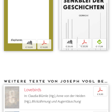
b
p
e
b
p
€ 20,00
€ 20,00
€ 17,99
€ 18,00
€ 16,95
Weitere Texte von Joseph Vogl bei DIAPHANES
Lovebirds
p
€ 9,95
In: Claudia Blümle (Hg.), Anne von der Heiden
(Hg.),
Blickzähmung und Augentäuschung