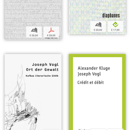
b
e
b
p
€ 20,00
€ 17,99
€ 28,00
€ 28,00