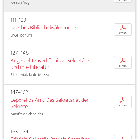
€ 7,95
Joseph Vogl
111–123
Goethes Bibliotheksökonomie
p
€ 7,95
Uwe Jochum
127–146
Angestelltenverhältnisse. Sekretäre
p
und ihre Literatur
€ 7,95
Ethel Matala de Mazza
147–162
Leporellos Amt. Das Sekretariat der
p
Sekrete
€ 7,95
Manfred Schneider
163–174