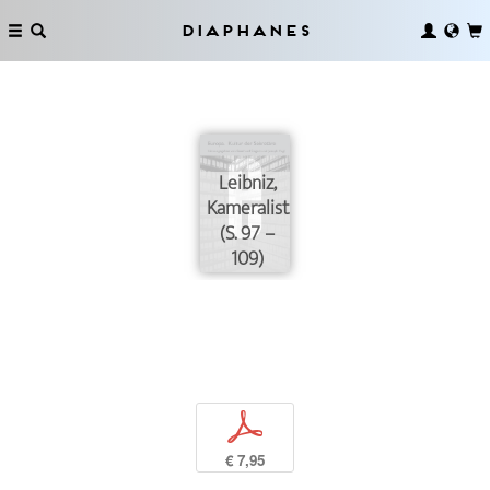
Diaphanes
Leibniz,
Kameralist
(S. 97 –
109)
p
€ 7,95