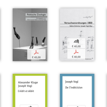
b
€ 40,00
p
p
€ 40,00
€ 45,00