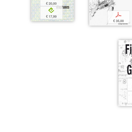
€ 20,00
e
p
€ 17,99
€ 35,00