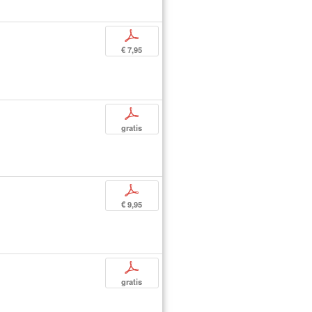
p
€ 7,95
p
gratis
p
€ 9,95
p
gratis