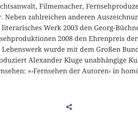
echtsanwalt, Filmemacher, Fernsehproduzent
 Neben zahlreichen anderen Auszeichnung
literarisches Werk 2003 den Georg-Büchner
nsehproduktionen 2008 den Ehrenpreis de
n Lebenswerk wurde mit dem Großen Bund
produziert Alexander Kluge unabhängige K
rnsehen: »›Fernsehen der Autoren‹ in hom