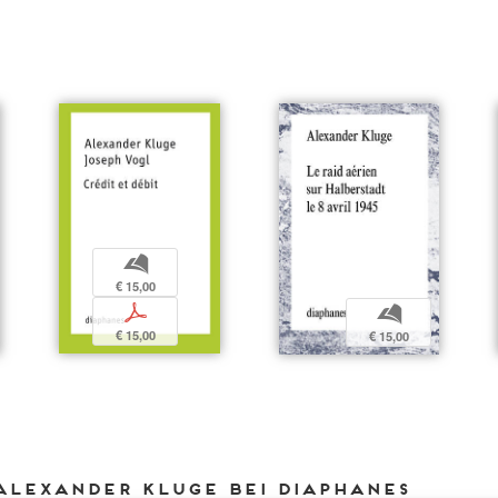
b
€ 15,00
p
b
€ 15,00
€ 15,00
Alexander Kluge bei DIAPHANES