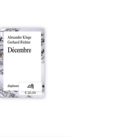
b
€ 20,00