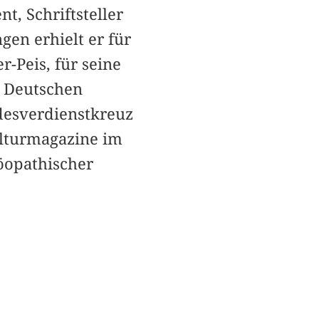
, Schriftsteller
en erhielt er für
-Peis, für seine
r Deutschen
esverdienstkreuz
ulturmagazine im
öopathischer