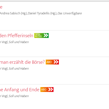
le
, Andrea Sabisch (Hg.), Daniel Tyradellis (Hg.),
Das Unverfügbare
den Pfefferinseln
OPEN
ACCESS
h Vogl,
Soll und Haben
man erzählt die Börse?
ABO
h Vogl,
Soll und Haben
hne Anfang und Ende
ABO
h Vogl,
Soll und Haben