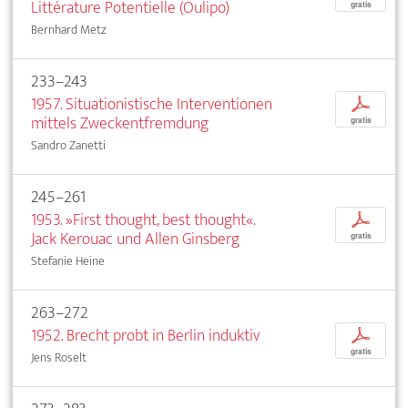
Littérature Potentielle (Oulipo)
gratis
Bernhard Metz
233–243
1957. Situationistische Interventionen
p
mittels Zweckentfremdung
gratis
Sandro Zanetti
245–261
1953. »First thought, best thought«.
p
Jack Kerouac und Allen Ginsberg
gratis
Stefanie Heine
263–272
1952. Brecht probt in Berlin induktiv
p
gratis
Jens Roselt