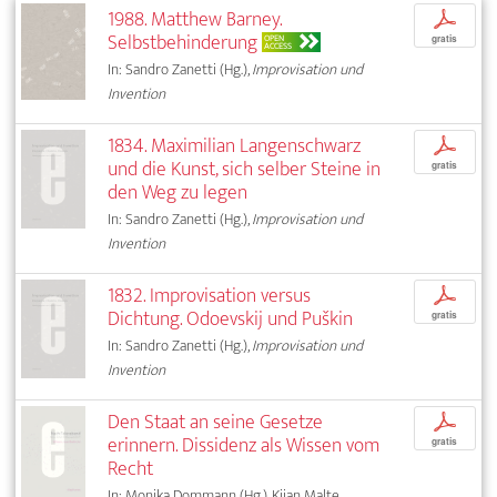
1988. Matthew Barney.
p
Selbstbehinderung
OPEN
gratis
ACCESS
In: Sandro Zanetti (Hg.),
Improvisation und
Invention
1834. Maximilian Langenschwarz
p
und die Kunst, sich selber Steine in
gratis
den Weg zu legen
In: Sandro Zanetti (Hg.),
Improvisation und
Invention
1832. Improvisation versus
p
Dichtung. Odoevskij und Puškin
gratis
In: Sandro Zanetti (Hg.),
Improvisation und
Invention
Den Staat an seine Gesetze
p
erinnern. Dissidenz als Wissen vom
gratis
Recht
In: Monika Dommann (Hg.), Kijan Malte