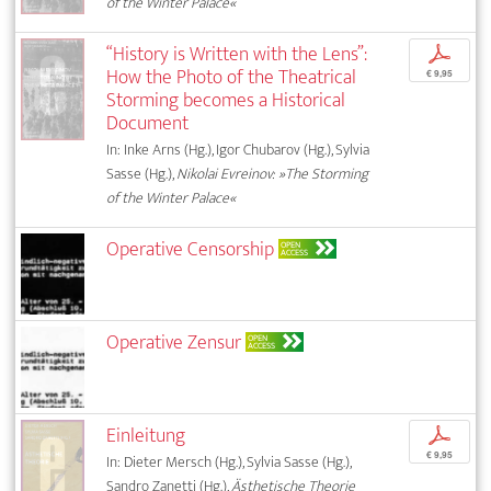
of the Winter Palace«
“History is Written with the Lens”:
p
How the Photo of the Theatrical
€ 9,95
Storming becomes a Historical
Document
In: Inke Arns (Hg.), Igor Chubarov (Hg.), Sylvia
Sasse (Hg.),
Nikolai Evreinov: »The Storming
of the Winter Palace«
Operative Censorship
OPEN
ACCESS
Operative Zensur
OPEN
ACCESS
Einleitung
p
€ 9,95
In: Dieter Mersch (Hg.), Sylvia Sasse (Hg.),
Sandro Zanetti (Hg.),
Ästhetische Theorie