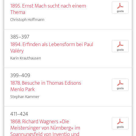
1895. Ernst Mach sucht nach einem
p
Thema
gratis
Christoph Hoffmann
385–397
1894. Erfinden als Lebensform bei Paul
p
Valéry
gratis
Karin Krauthausen
399–409
1878. Besuche in Thomas Edisons
p
Menlo Park
gratis
Stephan Kammer
411–424
1868. Richard Wagners »Die
p
Meistersinger von Nürnberg« im
gratis
Spannungsfeld von Inventio und