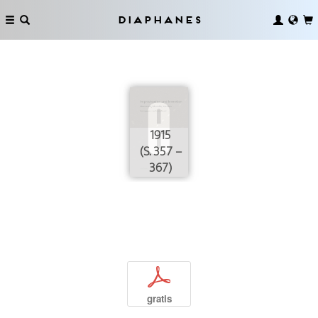
Diaphanes
1915
(S. 357 –
367)
p
gratis