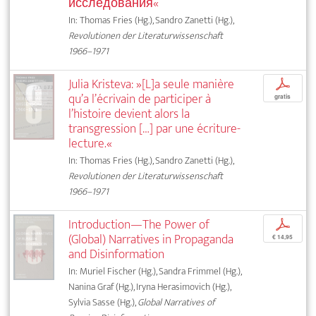
исследования«
In: Thomas Fries (Hg.), Sandro Zanetti (Hg.),
Revolutionen der Literaturwissenschaft
1966–1971
Julia Kristeva: »[L]a seule manière
p
qu’a l’écrivain de participer à
gratis
l’histoire devient alors la
transgression […] par une écriture-
lecture.«
In: Thomas Fries (Hg.), Sandro Zanetti (Hg.),
Revolutionen der Literaturwissenschaft
1966–1971
Introduction—The Power of
p
(Global) Narratives in Propaganda
€ 14,95
and Disinformation
In: Muriel Fischer (Hg.), Sandra Frimmel (Hg.),
Nanina Graf (Hg.), Iryna Herasimovich (Hg.),
Sylvia Sasse (Hg.),
Global Narratives of