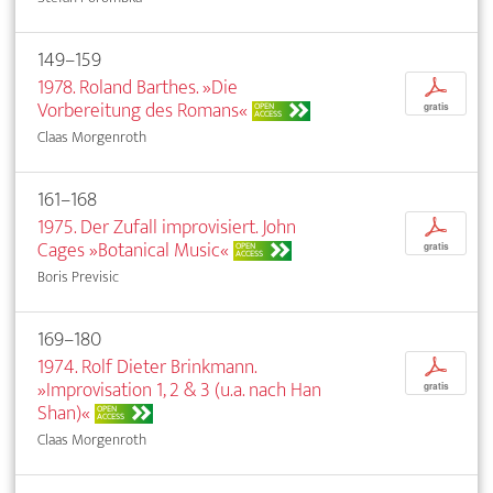
149–159
1978. Roland Barthes. »Die
p
Vorbereitung des Romans«
OPEN
gratis
ACCESS
Claas Morgenroth
161–168
1975. Der Zufall improvisiert. John
p
Cages »Botanical Music«
OPEN
gratis
ACCESS
Boris Previsic
169–180
1974. Rolf Dieter Brinkmann.
p
»Improvisation 1, 2 & 3 (u.a. nach Han
gratis
Shan)«
OPEN
ACCESS
Claas Morgenroth