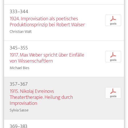
333–344
1924. Improvisation als poetisches
p
Produktionsprinzip bei Robert Walser
gratis
Christian Walt
345–355
1917. Max Weber spricht über Einfälle
p
von Wissenschaftlern
gratis
Michael Bies
357–367
1915. Nikolaj Evreinovs
p
Theatertherapie. Heilung durch
gratis
Improvisation
Sylvia Sasse
369–383