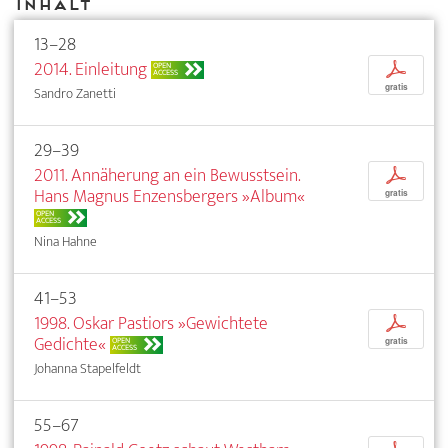
Inhalt
13–28
2014. Einleitung
p
OPEN
ACCESS
gratis
Sandro Zanetti
29–39
2011. Annäherung an ein Bewusstsein.
p
Hans Magnus Enzensbergers »Album«
gratis
OPEN
ACCESS
Nina Hahne
41–53
1998. Oskar Pastiors »Gewichtete
p
Gedichte«
OPEN
gratis
ACCESS
Johanna Stapelfeldt
55–67