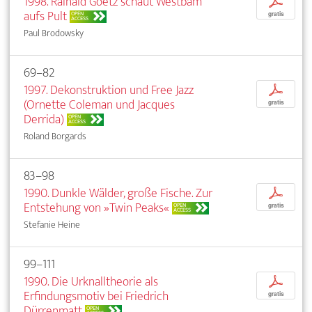
1998. Rainald Goetz schaut Westbam
p
aufs Pult
OPEN
gratis
ACCESS
Paul Brodowsky
69–82
1997. Dekonstruktion und Free Jazz
p
(Ornette Coleman und Jacques
gratis
Derrida)
OPEN
ACCESS
Roland Borgards
83–98
1990. Dunkle Wälder, große Fische. Zur
p
Entstehung von »Twin Peaks«
OPEN
gratis
ACCESS
Stefanie Heine
99–111
1990. Die Urknalltheorie als
p
Erfindungsmotiv bei Friedrich
gratis
Dürrenmatt
OPEN