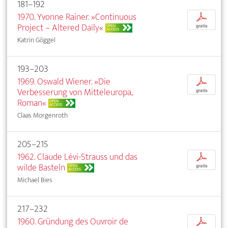
181–192
1970. Yvonne Rainer. »Continuous
p
Project – Altered Daily«
OPEN
gratis
ACCESS
Katrin Göggel
193–203
1969. Oswald Wiener. »Die
p
Verbesserung von Mitteleuropa,
gratis
Roman«
OPEN
ACCESS
Claas Morgenroth
205–215
1962. Claude Lévi-Strauss und das
p
wilde Basteln
OPEN
gratis
ACCESS
Michael Bies
217–232
1960. Gründung des Ouvroir de
p