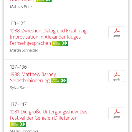
ACCESS
Mathias Prinz
113–125
1988. Zwicshen Dialog und Erzählung.
p
Improvisation in Alexander Kluges
gratis
Fernsehgesprächen
OPEN
ACCESS
Martin Schneider
127–136
1988. Matthew Barney.
p
Selbstbehinderung
OPEN
gratis
ACCESS
Sylvia Sasse
137–147
1981. Die große Untergangsshow. Das
p
Festival der Genialen Dilletanten
gratis
OPEN
ACCESS
Stefan Porombka