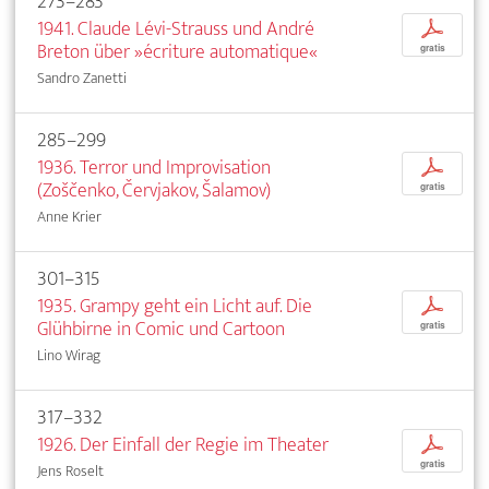
273–283
1941. Claude Lévi-Strauss und André
p
Breton über »écriture automatique«
gratis
Sandro Zanetti
285–299
1936. Terror und Improvisation
p
(Zoščenko, Červjakov, Šalamov)
gratis
Anne Krier
301–315
1935. Grampy geht ein Licht auf. Die
p
Glühbirne in Comic und Cartoon
gratis
Lino Wirag
317–332
1926. Der Einfall der Regie im Theater
p
gratis
Jens Roselt