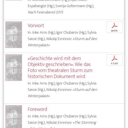
Espahangizi (Hg.), Svenja Goltermann (Hg.),
Nach Feierabend 2015
Vorwort
p
gratis
In: Inke Arns (Hg.), Igor Chubarov (Hg.), Sylvia
Sasse (Hg.),
Nikolaj Evreinov: »Sturm auf den
Winterpalast«
»Geschichte wird mit dem
p
Objektiv geschrieben«. Wie das
€ 9,95
Foto vom theatralen Sturm zum
historischen Dokument wird
In: Inke Arns (Hg.), Igor Chubarov (Hg.), Sylvia
Sasse (Hg.),
Nikolaj Evreinov: »Sturm auf den
Winterpalast«
Foreword
In: Inke Arns (Hg.), Igor Chubarov (Hg.), Sylvia
Sasse (Hg.),
Nikolai Evreinov: »The Storming