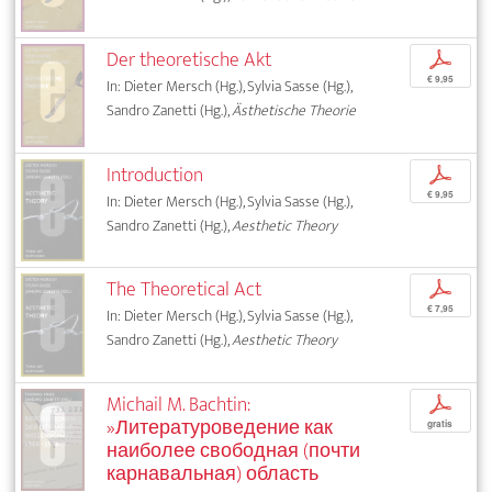
Der theoretische Akt
p
€ 9,95
In: Dieter Mersch (Hg.), Sylvia Sasse (Hg.),
Sandro Zanetti (Hg.),
Ästhetische Theorie
Introduction
p
€ 9,95
In: Dieter Mersch (Hg.), Sylvia Sasse (Hg.),
Sandro Zanetti (Hg.),
Aesthetic Theory
The Theoretical Act
p
€ 7,95
In: Dieter Mersch (Hg.), Sylvia Sasse (Hg.),
Sandro Zanetti (Hg.),
Aesthetic Theory
Michail M. Bachtin:
p
»Литературоведение как
gratis
наиболее свободная (почти
карнавальная) область