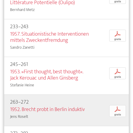
Littérature Potentielle (Oulipo)
gratis
Bernhard Metz
233–243
1957. Situationistische Interventionen
p
mittels Zweckentfremdung
gratis
Sandro Zanetti
245–261
1953. »First thought, best thought«.
p
Jack Kerouac und Allen Ginsberg
gratis
Stefanie Heine
263–272
1952. Brecht probt in Berlin induktiv
p
gratis
Jens Roselt