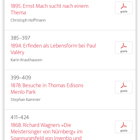
1895. Ernst Mach sucht nach einem
p
Thema
gratis
Christoph Hoffmann
385–397
1894. Erfinden als Lebensform bei Paul
p
Valéry
gratis
Karin Krauthausen
399–409
1878. Besuche in Thomas Edisons
p
Menlo Park
gratis
Stephan Kammer
411–424
1868. Richard Wagners »Die
p
Meistersinger von Nürnberg« im
gratis
Spannungsfeld von Inventio und