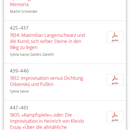
Memoria
Martin Schneider
425–437
1834. Maximilian Langenschwarz und
p
die Kunst, sich selber Steine in den
gratis
Weg zu legen
Sylvia Sasse, Sandro Zanetti
439–446
1832. Improvisation versus Dichtung.
p
Odoevskij und Puškin
gratis
Sylvia Sasse
447–461
1805. »Kampfspiele«, oder: Die
p
Improvisation in Heinrich von Kleists
gratis
Essay »Über die allmähliche