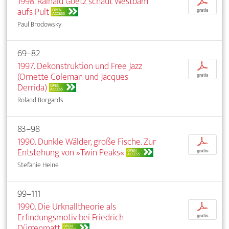
1998. Rainald Goetz schaut Westbam
p
aufs Pult
OPEN
gratis
ACCESS
Paul Brodowsky
69–82
1997. Dekonstruktion und Free Jazz
p
(Ornette Coleman und Jacques
gratis
Derrida)
OPEN
ACCESS
Roland Borgards
83–98
1990. Dunkle Wälder, große Fische. Zur
p
Entstehung von »Twin Peaks«
OPEN
gratis
ACCESS
Stefanie Heine
99–111
1990. Die Urknalltheorie als
p
Erfindungsmotiv bei Friedrich
gratis
Dürrenmatt
OPEN