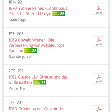
181–192
1970. Yvonne Rainer. »Continuous
p
Project – Altered Daily«
OPEN
gratis
ACCESS
Katrin Göggel
193–203
1969. Oswald Wiener. »Die
p
Verbesserung von Mitteleuropa,
gratis
Roman«
OPEN
ACCESS
Claas Morgenroth
205–215
1962. Claude Lévi-Strauss und das
p
wilde Basteln
OPEN
gratis
ACCESS
Michael Bies
217–232
1960. Gründung des Ouvroir de
p