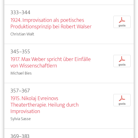
333–344
1924. Improvisation als poetisches
p
Produktionsprinzip bei Robert Walser
gratis
Christian Walt
345–355
1917. Max Weber spricht über Einfälle
p
von Wissenschaftlern
gratis
Michael Bies
357–367
1915. Nikolaj Evreinovs
p
Theatertherapie. Heilung durch
gratis
Improvisation
Sylvia Sasse
369–383