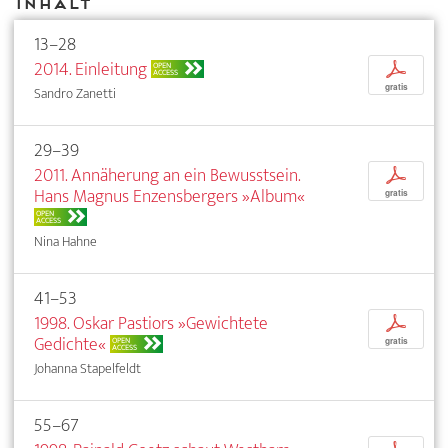
Inhalt
13–28
2014. Einleitung
p
OPEN
ACCESS
gratis
Sandro Zanetti
29–39
2011. Annäherung an ein Bewusstsein.
p
Hans Magnus Enzensbergers »Album«
gratis
OPEN
ACCESS
Nina Hahne
41–53
1998. Oskar Pastiors »Gewichtete
p
Gedichte«
OPEN
gratis
ACCESS
Johanna Stapelfeldt
55–67