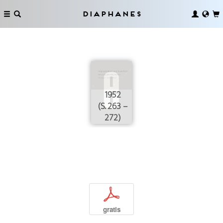
Diaphanes
1952
(S. 263 –
272)
p
gratis