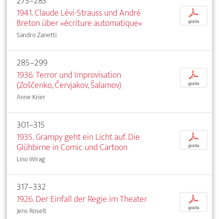
273–283
1941. Claude Lévi-Strauss und André
p
Breton über »écriture automatique«
gratis
Sandro Zanetti
285–299
1936. Terror und Improvisation
p
(Zoščenko, Červjakov, Šalamov)
gratis
Anne Krier
301–315
1935. Grampy geht ein Licht auf. Die
p
Glühbirne in Comic und Cartoon
gratis
Lino Wirag
317–332
1926. Der Einfall der Regie im Theater
p
gratis
Jens Roselt