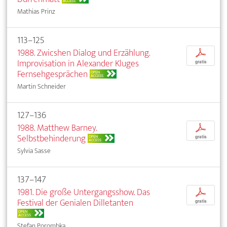
ACCESS
Mathias Prinz
113–125
1988. Zwicshen Dialog und Erzählung.
p
Improvisation in Alexander Kluges
gratis
Fernsehgesprächen
OPEN
ACCESS
Martin Schneider
127–136
1988. Matthew Barney.
p
Selbstbehinderung
OPEN
gratis
ACCESS
Sylvia Sasse
137–147
1981. Die große Untergangsshow. Das
p
Festival der Genialen Dilletanten
gratis
OPEN
ACCESS
Stefan Porombka