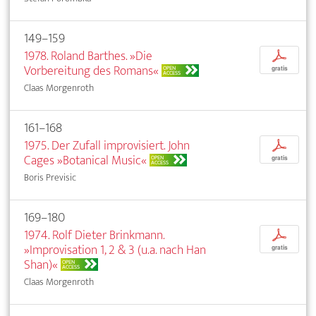
149–159
1978. Roland Barthes. »Die
p
Vorbereitung des Romans«
OPEN
gratis
ACCESS
Claas Morgenroth
161–168
1975. Der Zufall improvisiert. John
p
Cages »Botanical Music«
OPEN
gratis
ACCESS
Boris Previsic
169–180
1974. Rolf Dieter Brinkmann.
p
»Improvisation 1, 2 & 3 (u.a. nach Han
gratis
Shan)«
OPEN
ACCESS
Claas Morgenroth