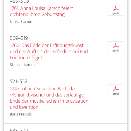
495–508
1761. Anna Louisa Karsch feiert
p
dichtend ihren Geburtstag
gratis
Ulrike Stamm
509–519
1760. Das Ende der Erfindungskunst
p
und der Auftritt des Erfinders bei Karl
gratis
Friedrich Flögel
Stephan Kammer
521–532
1747. Johann Sebastian Bach, das
p
›Konjunktivische‹ und das vorläufige
gratis
Ende der musikalischen Improvisation
und Invention
Boris Previsic
533–547