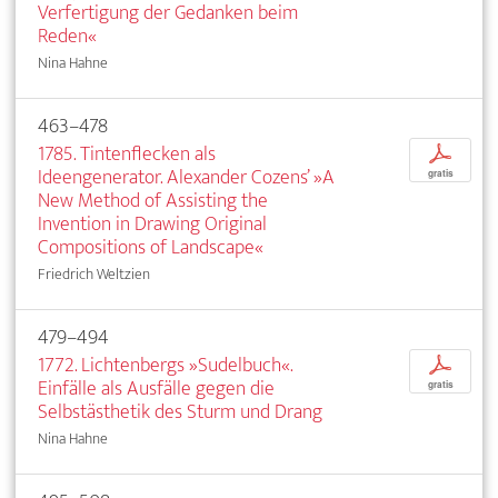
Verfertigung der Gedanken beim
Reden«
Nina Hahne
463–478
1785. Tintenflecken als
p
Ideengenerator. Alexander Cozens’ »A
gratis
New Method of Assisting the
Invention in Drawing Original
Compositions of Landscape«
Friedrich Weltzien
479–494
1772. Lichtenbergs »Sudelbuch«.
p
Einfälle als Ausfälle gegen die
gratis
Selbstästhetik des Sturm und Drang
Nina Hahne