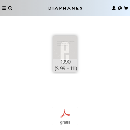
Diaphanes
1990
(S. 99 – 111)
p
gratis