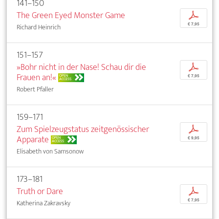
141–150
The Green Eyed Monster Game
p
€ 7,95
Richard Heinrich
151–157
»Bohr nicht in der Nase! Schau dir die
p
Frauen an!«
OPEN
€ 7,95
ACCESS
Robert Pfaller
159–171
Zum Spielzeugstatus zeitgenössischer
p
Apparate
OPEN
€ 9,95
ACCESS
Elisabeth von Samsonow
173–181
Truth or Dare
p
€ 7,95
Katherina Zakravsky