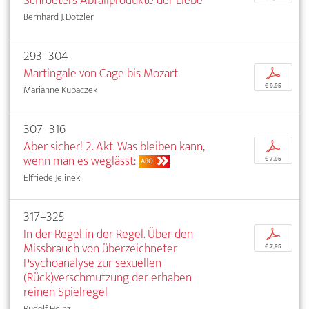
Schroeters Abfallprodukte der Liebe
Bernhard J. Dotzler
293–304
Martingale von Cage bis Mozart
p
€ 9,95
Marianne Kubaczek
307–316
Aber sicher! 2. Akt. Was bleiben kann,
p
wenn man es weglässt:
€ 7,95
ABO
Elfriede Jelinek
317–325
In der Regel in der Regel. Über den
p
Missbrauch von überzeichneter
€ 7,95
Psychoanalyse zur sexuellen
(Rück)verschmutzung der erhaben
reinen Spielregel
Rudolf Heinz