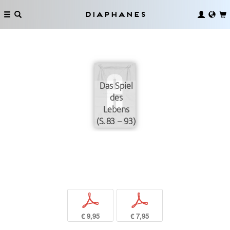
Diaphanes
Das Spiel
des
Lebens
(S. 83 – 93)
p
p
€ 9,95
€ 7,95