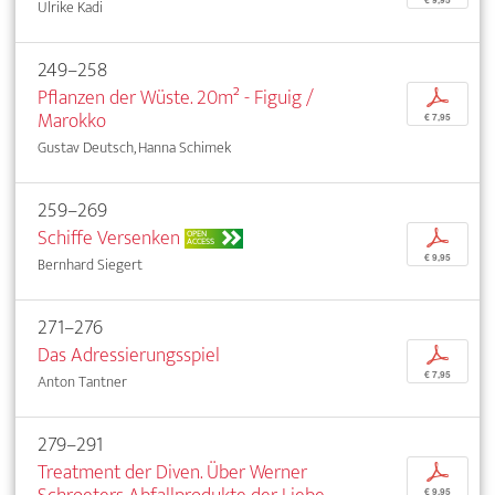
€ 9,95
Ulrike Kadi
249–258
Pflanzen der Wüste. 20m² - Figuig /
p
Marokko
€ 7,95
Gustav Deutsch, Hanna Schimek
259–269
Schiffe Versenken
p
OPEN
ACCESS
€ 9,95
Bernhard Siegert
271–276
Das Adressierungsspiel
p
€ 7,95
Anton Tantner
279–291
Treatment der Diven. Über Werner
p
€ 9,95