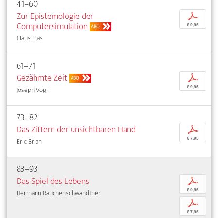
41–60
Zur Epistemologie der
p
Computersimulation
€ 9,95
ABO
Claus Pias
61–71
Gezähmte Zeit
p
ABO
€ 9,95
Joseph Vogl
73–82
Das Zittern der unsichtbaren Hand
p
€ 7,95
Eric Brian
83–93
Das Spiel des Lebens
p
€ 9,95
Hermann Rauchenschwandtner
p
€ 7,95