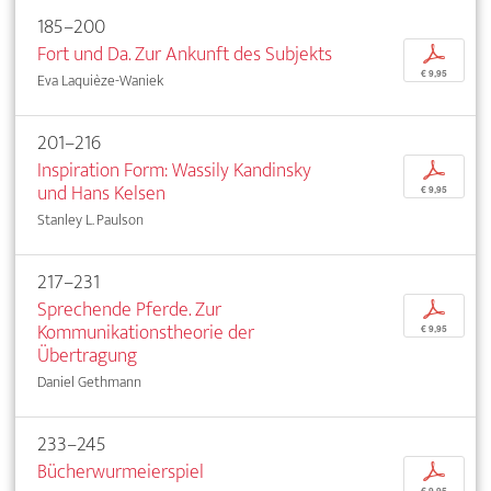
185–200
Fort und Da. Zur Ankunft des Subjekts
p
€ 9,95
Eva Laquièze-Waniek
201–216
Inspiration Form: Wassily Kandinsky
p
und Hans Kelsen
€ 9,95
Stanley L. Paulson
217–231
Sprechende Pferde. Zur
p
Kommunikationstheorie der
€ 9,95
Übertragung
Daniel Gethmann
233–245
Bücherwurmeierspiel
p