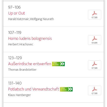
97–106
Up or Out
p
€ 7,95
Harald Katzmair, Wolfgang Neurath
107–119
Homo ludens bolognensis
p
€ 9,95
Herbert Hrachovec
123–129
Außerirdische entwerfen
p
OPEN
ACCESS
€ 7,95
Thomas Brandstetter
131–140
Potlatsch und Verwandtschaft
p
OPEN
ACCESS
€ 7,95
Klaus Hamberger