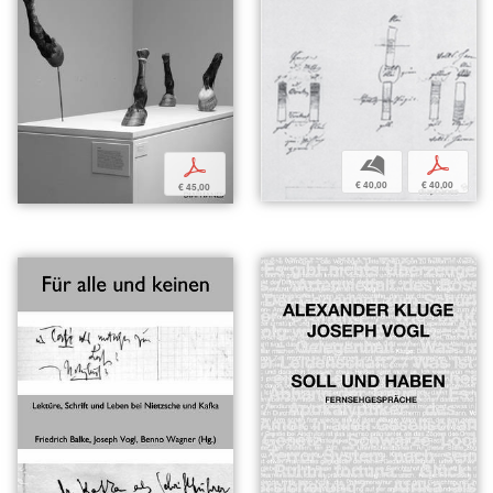
b
p
p
€ 40,00
€ 40,00
€ 45,00