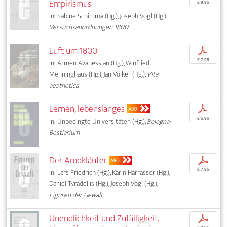
Empirismus
€ 9,95
In: Sabine Schimma (Hg.), Joseph Vogl (Hg.),
Versuchsanordnungen 1800
Luft um 1800
p
€ 7,95
In: Armen Avanessian (Hg.), Winfried
Menninghaus (Hg.), Jan Völker (Hg.),
Vita
aesthetica
Lernen, lebenslanges
p
ABO
€ 5,95
In: Unbedingte Universitäten (Hg.),
Bologna-
Bestiarium
Der Amokläufer
p
ABO
€ 7,95
In: Lars Friedrich (Hg.), Karin Harrasser (Hg.),
Daniel Tyradellis (Hg.), Joseph Vogl (Hg.),
Figuren der Gewalt
Unendlichkeit und Zufälligkeit.
p