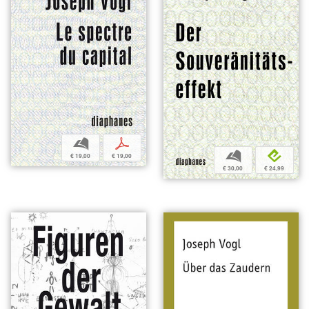
b
p
b
e
€ 19,00
€ 19,00
€ 30,00
€ 24,99