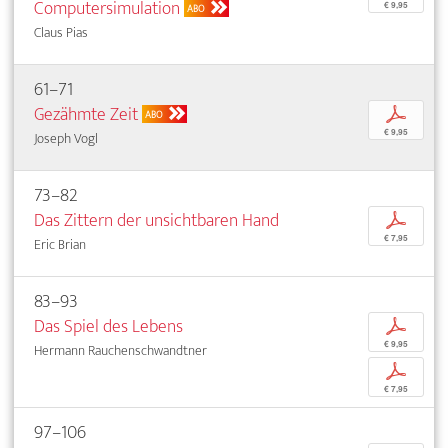
Computersimulation
€ 9,95
ABO
Claus Pias
61–71
Gezähmte Zeit
p
ABO
€ 9,95
Joseph Vogl
73–82
Das Zittern der unsichtbaren Hand
p
€ 7,95
Eric Brian
83–93
Das Spiel des Lebens
p
€ 9,95
Hermann Rauchenschwandtner
p
€ 7,95
97–106