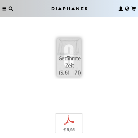
Diaphanes
Gezähmte
Zeit
(S. 61 – 71)
p
€ 9,95