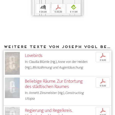
b
p
e
€ 20,00
€ 20,00
€ 17,99
Weitere Texte von Joseph Vogl bei DIAPHANES
Lovebirds
p
€ 9,95
In: Claudia Blümle (Hg.), Anne von der Heiden
(Hg.),
Blickzähmung und Augentäuschung
Beliebige Räume. Zur Entortung
p
des städtischen Raumes
€ 9,95
In: Annett Zinsmeister (Hg.),
Constructing
Utopia
Regierung und Regelkreis.
p
€ 9,95