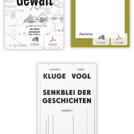
b
p
b
p
€ 18,00
€ 16,95
€ 30,00
€ 30,00