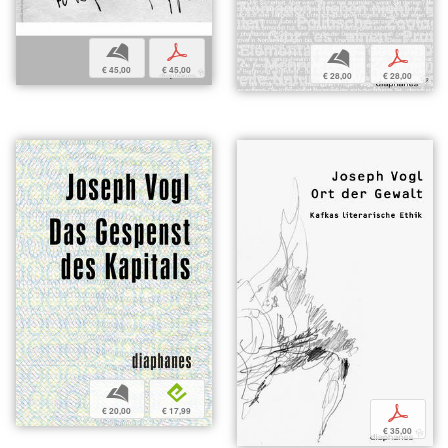
b
p
b
p
€ 45,00
€ 45,00
€ 28,00
€ 28,00
b
e
p
€ 20,00
€ 17,99
€ 35,00