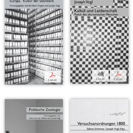
b
p
p
€ 35,00
€ 35,00
€ 40,00