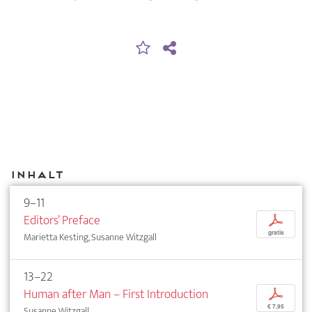
Inhalt
9–11
Editors’ Preface
p
gratis
Marietta Kesting, Susanne Witzgall
13–22
Human after Man – First Introduction
p
€ 7,95
Susanne Witzgall