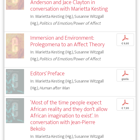
Anderson and Jace Clayton in
conversation with Marietta Kesting
In: Marietta Kesting (Hg.), Susanne Witzgall
(Hg.),
Politics of Emotion/Power of Affect
Immersion and Environment:
p
Prolegomena to an Affect Theory
€ 9,95
In: Marietta Kesting (Hg.), Susanne Witzgall
(Hg.),
Politics of Emotion/Power of Affect
Editors’ Preface
p
gratis
In: Marietta Kesting (Hg.), Susanne Witzgall
(Hg.),
Human after Man
‘Most of the time people expect
p
African reality and they don’t allow
€ 7,95
African imagination to exist’. In
conversation with Jean-Pierre
Bekolo
In: Marietta Kesting (Hg.), Susanne Witzgall