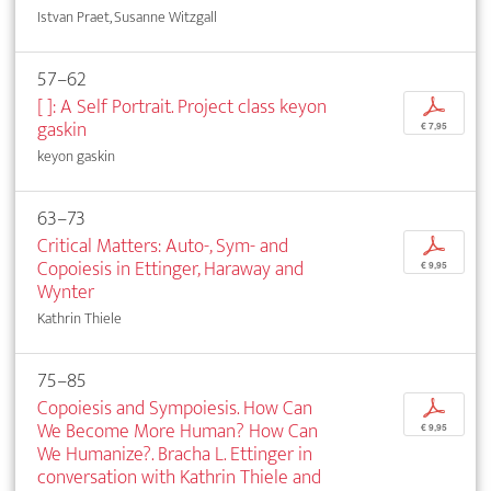
Istvan Praet, Susanne Witzgall
57–62
[ ]: A Self Portrait. Project class keyon
p
gaskin
€ 7,95
keyon gaskin
63–73
Critical Matters: Auto-, Sym- and
p
Copoiesis in Ettinger, Haraway and
€ 9,95
Wynter
Kathrin Thiele
75–85
Copoiesis and Sympoiesis. How Can
p
We Become More Human? How Can
€ 9,95
We Humanize?. Bracha L. Ettinger in
conversation with Kathrin Thiele and