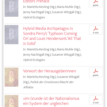
Editors’ Preface
p
gratis
In: Marietta Kesting (Hg.), Maria Muhle (Hg.),
Jenny Nachtigall (Hg.), Susanne Witzgall (Hg.),
Hybrid Ecologies
Hybrid Media Archipelagos in
p
Sondra Perry’s ‘Typhoon Coming
€ 9,95
On’ and Louis Henderson’s ‘All That
is Solid’
In: Marietta Kesting (Hg.), Maria Muhle (Hg.),
Jenny Nachtigall (Hg.), Susanne Witzgall (Hg.),
Hybrid Ecologies
Vorwort der Herausgeberinnen
p
gratis
In: Marietta Kesting (Hg.), Susanne Witzgall
(Hg.),
Politik der Emotionen/Macht der
Affekte
»Im Grunde ist der Nationalismus
p
ein System der ungleichen
€ 5,95