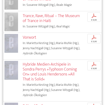
In: Susanne Witzgall (Hg.),
Reale Magie
Trance, Rave, Ritual – The Museum
p
of Trance in Haiti
€ 9,95
In: Susanne Witzgall (Hg.),
Real Magic
Vorwort
p
€ 5,95
In: Marietta Kesting (Hg.), Maria Muhle (Hg.),
Jenny Nachtigall (Hg.), Susanne Witzgall (Hg.),
Hybride Ökologien
Hybride Medien-Archipele in
p
Sondra Perrys »Typhoon Coming
€ 9,95
On« und Louis Hendersons »All
That is Solid«
In: Marietta Kesting (Hg.), Maria Muhle (Hg.),
Jenny Nachtigall (Hg.), Susanne Witzgall (Hg.),
Hybride Ökologien