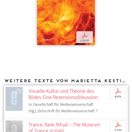
p
€ 30,00
Weitere Texte von Marietta Kesting bei DIAPHANES
Visuelle Kultur und Theorie des
p
Bildes. Eine Rezensionsdiskussion
gratis
In: Gesellschaft für Medienwissenschaft
(Hg.),
Zeitschrift für Medienwissenschaft 7
Trance, Rave, Ritual – The Museum
p
of Trance in Haiti
€ 9,95