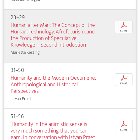
23–29
Human after Man: The Concept of the
p
Human, Technology, Afrofuturism, and
€ 7,95
the Production of Speculative
Knowledge – Second Introduction
Marietta Kesting
31–50
Humanity and the Modern Oecumene.
p
Anthropological and Historical
€ 9,95
Perspectives
Istvan Praet
51–56
‘Humanity in the animistic sense is
p
very much something that you can
€ 7,95
earn’. In conversation with Istvan Praet