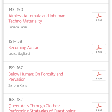
143–150
Aimless Automata and Inhuman
p
Techno-Materiality
€ 7,95
Luciana Parisi
151–158
Becoming Avatar
p
€ 7,95
Louisa Gagliardi
159–167
Below Human: On Porosity and
p
Pervasion
€ 7,95
Zairong Xiang
168–182
Queer Acts Through Clothes:
p
Performing Strategies of Questioning
€ 9,95