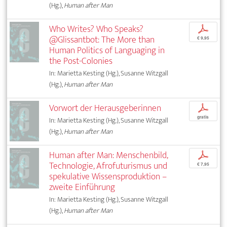
(Hg.),
Human after Man
Who Writes? Who Speaks?
p
@Glissantbot: The More than
€ 9,95
Human Politics of Languaging in
the Post-Colonies
In: Marietta Kesting (Hg.), Susanne Witzgall
(Hg.),
Human after Man
Vorwort der Herausgeberinnen
p
gratis
In: Marietta Kesting (Hg.), Susanne Witzgall
(Hg.),
Human after Man
Human after Man: Menschenbild,
p
Technologie, Afrofuturismus und
€ 7,95
spekulative Wissensproduktion –
zweite Einführung
In: Marietta Kesting (Hg.), Susanne Witzgall
(Hg.),
Human after Man