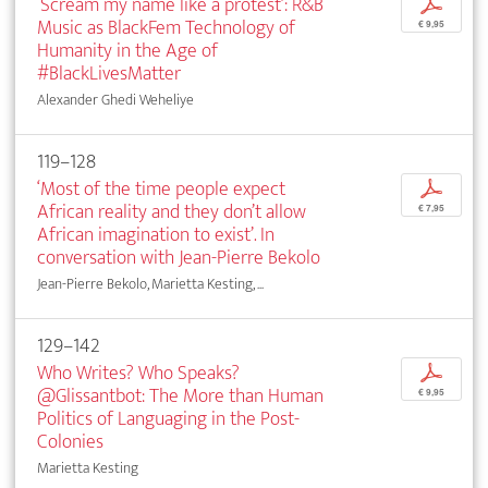
‘Scream my name like a protest’: R&B
p
Music as BlackFem Technology of
€ 9,95
Humanity in the Age of
#BlackLivesMatter
Alexander Ghedi Weheliye
119–128
‘Most of the time people expect
p
African reality and they don’t allow
€ 7,95
African imagination to exist’. In
conversation with Jean-Pierre Bekolo
Jean-Pierre Bekolo, Marietta Kesting, ...
129–142
Who Writes? Who Speaks?
p
@Glissantbot: The More than Human
€ 9,95
Politics of Languaging in the Post-
Colonies
Marietta Kesting