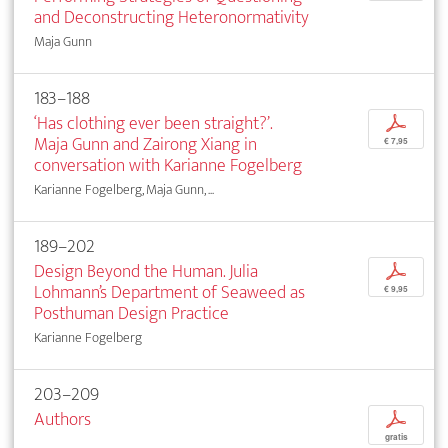
and Deconstructing Heteronormativity
Maja Gunn
183–188
‘Has clothing ever been straight?’.
p
Maja Gunn and Zairong Xiang in
€ 7,95
conversation with Karianne Fogelberg
Karianne Fogelberg, Maja Gunn, ...
189–202
Design Beyond the Human. Julia
p
Lohmann’s Department of Seaweed as
€ 9,95
Posthuman Design Practice
Karianne Fogelberg
203–209
Authors
p
gratis