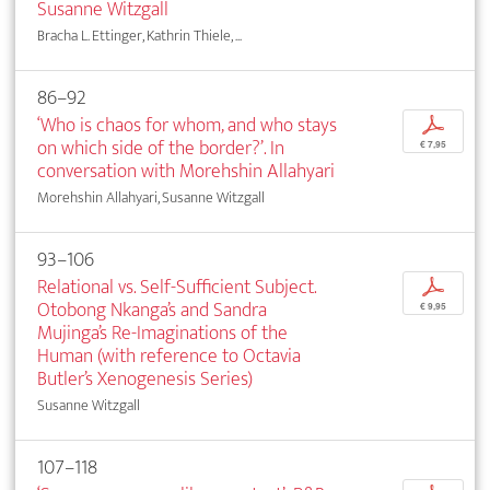
Susanne Witzgall
Bracha L. Ettinger, Kathrin Thiele, ...
86–92
‘Who is chaos for whom, and who stays
p
on which side of the border?’. In
€ 7,95
conversation with Morehshin Allahyari
Morehshin Allahyari, Susanne Witzgall
93–106
Relational vs. Self-Sufficient Subject.
p
Otobong Nkanga’s and Sandra
€ 9,95
Mujinga’s Re-Imaginations of the
Human (with reference to Octavia
Butler’s Xenogenesis Series)
Susanne Witzgall
107–118