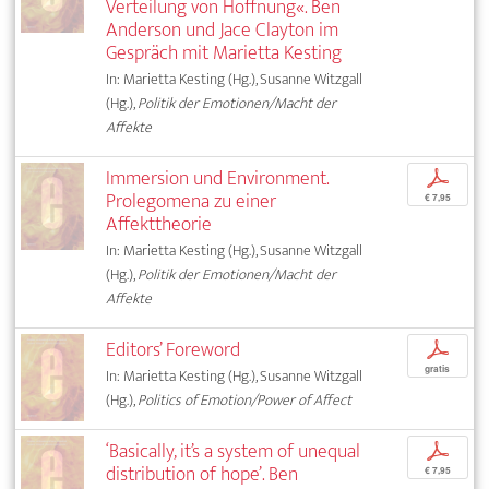
Verteilung von Hoffnung«. Ben
Anderson und Jace Clayton im
Gespräch mit Marietta Kesting
In: Marietta Kesting (Hg.), Susanne Witzgall
(Hg.),
Politik der Emotionen/Macht der
Affekte
Immersion und Environment.
p
Prolegomena zu einer
€ 7,95
Affekttheorie
In: Marietta Kesting (Hg.), Susanne Witzgall
(Hg.),
Politik der Emotionen/Macht der
Affekte
Editors’ Foreword
p
gratis
In: Marietta Kesting (Hg.), Susanne Witzgall
(Hg.),
Politics of Emotion/Power of Affect
‘Basically, it’s a system of unequal
p
distribution of hope’. Ben
€ 7,95