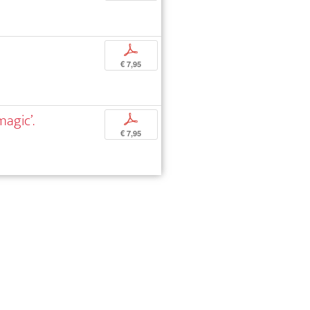
p
€ 7,95
magic’.
p
€ 7,95