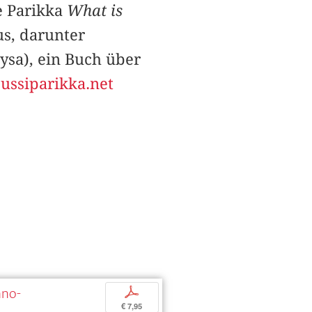
te Parikka
What is
s, darunter
rysa), ein Buch über
/jussiparikka.net
ano-
p
€ 7,95