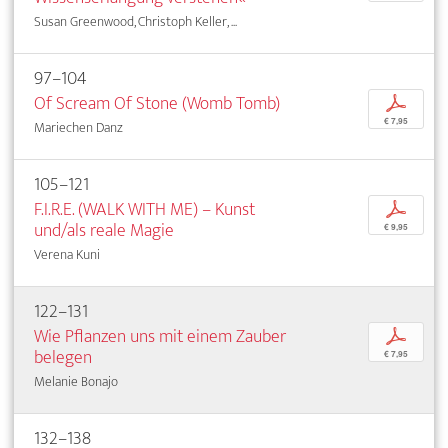
Susan Greenwood, Christoph Keller, ...
97–104
Of Scream Of Stone (Womb Tomb)
p
€ 7,95
Mariechen Danz
105–121
F.I.R.E. (WALK WITH ME) – Kunst
p
und/als reale Magie
€ 9,95
Verena Kuni
122–131
Wie Pflanzen uns mit einem Zauber
p
belegen
€ 7,95
Melanie Bonajo
132–138