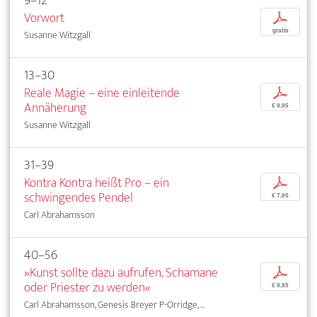
9–12
Vorwort
p
gratis
Susanne Witzgall
13–30
Reale Magie – eine einleitende
p
Annäherung
€ 9,95
Susanne Witzgall
31–39
Kontra Kontra heißt Pro – ein
p
schwingendes Pendel
€ 7,95
Carl Abrahamsson
40–56
»Kunst sollte dazu aufrufen, Schamane
p
oder Priester zu werden«
€ 9,95
Carl Abrahamsson, Genesis Breyer P-Orridge, ...