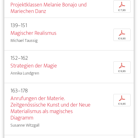
Projektklassen Melanie Bonajo und
p
Mariechen Danz
€ 7,95
139–151
Magischer Realismus
p
€ 9,95
Michael Taussig
152–162
Strategien der Magie
p
€ 9,95
Annika Lundgren
163–178
Anrufungen der Materie.
p
Zeitgenössische Kunst und der Neue
€ 9,95
Materialismus als magisches
Diagramm
Susanne Witzgall