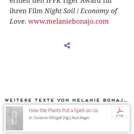
erhielt den IFFR Tiger Award für
ihren Film
Night Soil
/
Economy of
Love
.
www.melaniebonajo.com
Weitere Texte von Melanie Bonajo bei DIAPHANES
How the Plants Put a Spell on Us
p
€ 7,95
In: Susanne Witzgall (Hg.),
Real Magic