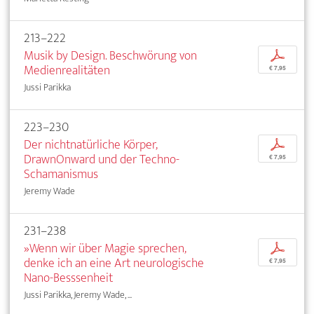
213–222
Musik by Design. Beschwörung von
p
Medienrealitäten
€ 7,95
Jussi Parikka
223–230
Der nichtnatürliche Körper,
p
DrawnOnward und der Techno-
€ 7,95
Schamanismus
Jeremy Wade
231–238
»Wenn wir über Magie sprechen,
p
denke ich an eine Art neurologische
€ 7,95
Nano-Besssenheit
Jussi Parikka, Jeremy Wade, ...