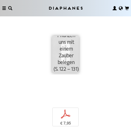
Diaphanes
Wie
Pflanzen
uns mit
einem
Zauber
belegen
(S. 122 – 131)
p
€ 7,95