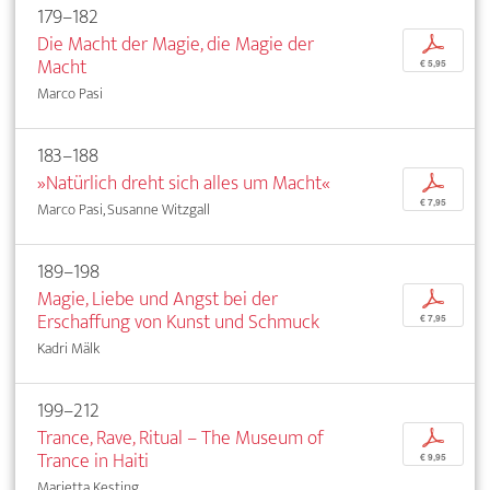
179–182
Die Macht der Magie, die Magie der
p
Macht
€ 5,95
Marco Pasi
183–188
»Natürlich dreht sich alles um Macht«
p
€ 7,95
Marco Pasi, Susanne Witzgall
189–198
Magie, Liebe und Angst bei der
p
Erschaffung von Kunst und Schmuck
€ 7,95
Kadri Mälk
199–212
Trance, Rave, Ritual – The Museum of
p
Trance in Haiti
€ 9,95
Marietta Kesting