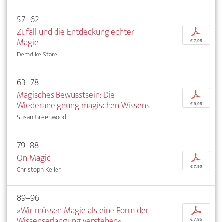
57–62
Zufall und die Entdeckung echter
p
Magie
€ 7,95
Demdike Stare
63–78
Magisches Bewusstsein: Die
p
Wiederaneignung magischen Wissens
€ 9,95
Susan Greenwood
79–88
On Magic
p
€ 7,95
Christoph Keller
89–96
»Wir müssen Magie als eine Form der
p
Wissenserlangung verstehen«
€ 7,95