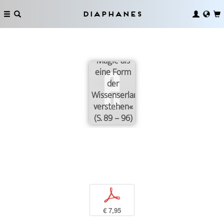
Diaphanes
»Wir
müssen
Magie als
eine Form
der
Wissenserlangung
verstehen«
(S. 89 – 96)
p
€ 7,95