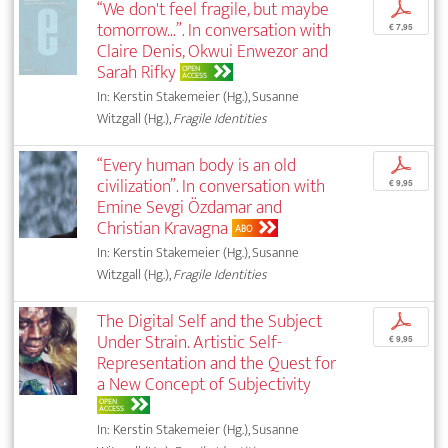
“We don't feel fragile, but maybe
p
tomorrow...”. In conversation with
€ 7,95
Claire Denis, Okwui Enwezor and
Sarah Rifky
OPEN
ACCESS
In: Kerstin Stakemeier (Hg.), Susanne
Witzgall (Hg.),
Fragile Identities
“Every human body is an old
p
civilization”. In conversation with
€ 9,95
Emine Sevgi Özdamar and
Christian Kravagna
ABO
In: Kerstin Stakemeier (Hg.), Susanne
Witzgall (Hg.),
Fragile Identities
The Digital Self and the Subject
p
Under Strain. Artistic Self-
€ 9,95
Representation and the Quest for
a New Concept of Subjectivity
OPEN
ACCESS
In: Kerstin Stakemeier (Hg.), Susanne