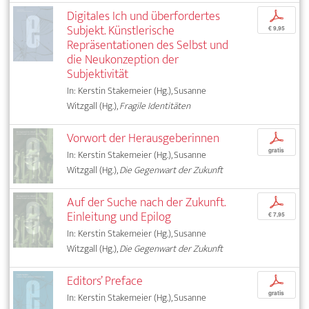
Digitales Ich und überfordertes
p
Subjekt. Künstlerische
€ 9,95
Repräsentationen des Selbst und
die Neukonzeption der
Subjektivität
In: Kerstin Stakemeier (Hg.), Susanne
Witzgall (Hg.),
Fragile Identitäten
Vorwort der Herausgeberinnen
p
gratis
In: Kerstin Stakemeier (Hg.), Susanne
Witzgall (Hg.),
Die Gegenwart der Zukunft
Auf der Suche nach der Zukunft.
p
Einleitung und Epilog
€ 7,95
In: Kerstin Stakemeier (Hg.), Susanne
Witzgall (Hg.),
Die Gegenwart der Zukunft
Editors’ Preface
p
gratis
In: Kerstin Stakemeier (Hg.), Susanne