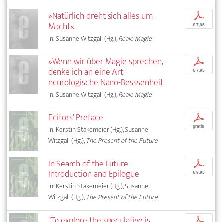
»Natürlich dreht sich alles um
p
Macht«
€ 7,95
In: Susanne Witzgall (Hg.),
Reale Magie
»Wenn wir über Magie sprechen,
p
denke ich an eine Art
€ 7,95
neurologische Nano-Besssenheit
In: Susanne Witzgall (Hg.),
Reale Magie
Editors' Preface
p
gratis
In: Kerstin Stakemeier (Hg.), Susanne
Witzgall (Hg.),
The Present of the Future
In Search of the Future.
p
Introduction and Epilogue
€ 9,95
In: Kerstin Stakemeier (Hg.), Susanne
Witzgall (Hg.),
The Present of the Future
"To explore the speculative is
p