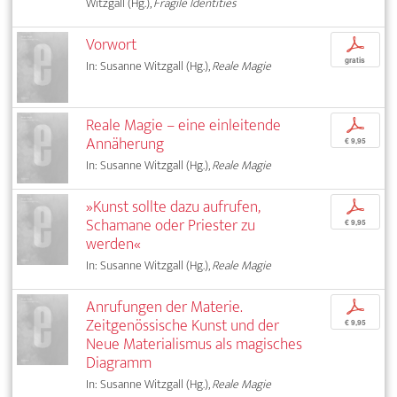
Witzgall (Hg.),
Fragile Identities
Vorwort
p
gratis
In: Susanne Witzgall (Hg.),
Reale Magie
Reale Magie – eine einleitende
p
Annäherung
€ 9,95
In: Susanne Witzgall (Hg.),
Reale Magie
»Kunst sollte dazu aufrufen,
p
Schamane oder Priester zu
€ 9,95
werden«
In: Susanne Witzgall (Hg.),
Reale Magie
Anrufungen der Materie.
p
Zeitgenössische Kunst und der
€ 9,95
Neue Materialismus als magisches
Diagramm
In: Susanne Witzgall (Hg.),
Reale Magie