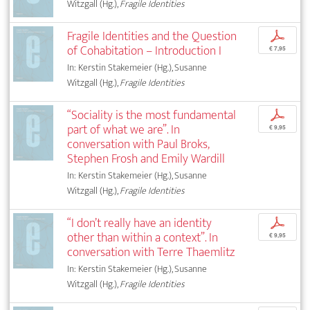
Witzgall (Hg.),
Fragile Identities
Fragile Identities and the Question
p
of Cohabitation – Introduction I
€ 7,95
In: Kerstin Stakemeier (Hg.), Susanne
Witzgall (Hg.),
Fragile Identities
“Sociality is the most fundamental
p
part of what we are”. In
€ 9,95
conversation with Paul Broks,
Stephen Frosh and Emily Wardill
In: Kerstin Stakemeier (Hg.), Susanne
Witzgall (Hg.),
Fragile Identities
“I don’t really have an identity
p
other than within a context”. In
€ 9,95
conversation with Terre Thaemlitz
In: Kerstin Stakemeier (Hg.), Susanne
Witzgall (Hg.),
Fragile Identities