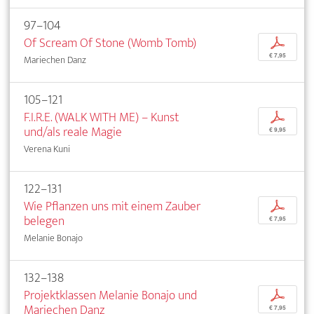
97–104
Of Scream Of Stone (Womb Tomb)
p
€ 7,95
Mariechen Danz
105–121
F.I.R.E. (WALK WITH ME) – Kunst
p
und/als reale Magie
€ 9,95
Verena Kuni
122–131
Wie Pflanzen uns mit einem Zauber
p
belegen
€ 7,95
Melanie Bonajo
132–138
Projektklassen Melanie Bonajo und
p
Mariechen Danz
€ 7,95