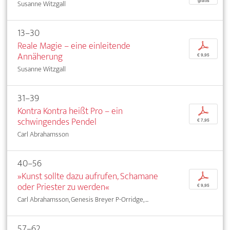
gratis
Susanne Witzgall
13–30
Reale Magie – eine einleitende
p
Annäherung
€ 9,95
Susanne Witzgall
31–39
Kontra Kontra heißt Pro – ein
p
schwingendes Pendel
€ 7,95
Carl Abrahamsson
40–56
»Kunst sollte dazu aufrufen, Schamane
p
oder Priester zu werden«
€ 9,95
Carl Abrahamsson, Genesis Breyer P-Orridge, ...
57–62