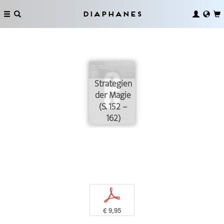
Diaphanes
Strategien
der Magie
(S. 152 –
162)
p
€ 9,95