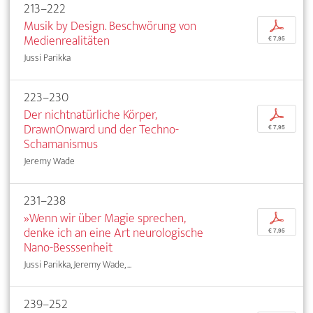
213–222
Musik by Design. Beschwörung von
p
Medienrealitäten
€ 7,95
Jussi Parikka
223–230
Der nichtnatürliche Körper,
p
DrawnOnward und der Techno-
€ 7,95
Schamanismus
Jeremy Wade
231–238
»Wenn wir über Magie sprechen,
p
denke ich an eine Art neurologische
€ 7,95
Nano-Besssenheit
Jussi Parikka, Jeremy Wade, ...
239–252