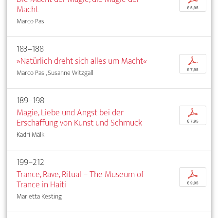
Macht
€ 5,95
Marco Pasi
183–188
»Natürlich dreht sich alles um Macht«
p
€ 7,95
Marco Pasi, Susanne Witzgall
189–198
Magie, Liebe und Angst bei der
p
Erschaffung von Kunst und Schmuck
€ 7,95
Kadri Mälk
199–212
Trance, Rave, Ritual – The Museum of
p
Trance in Haiti
€ 9,95
Marietta Kesting