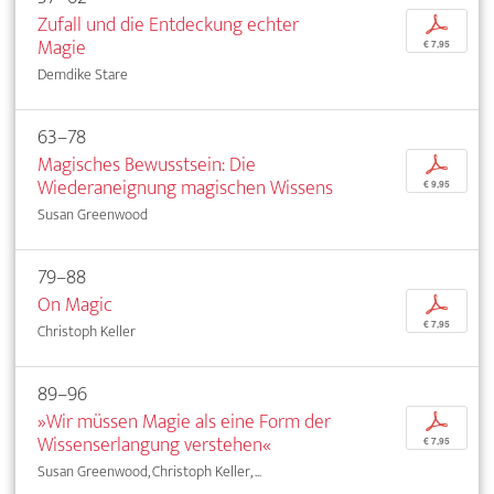
Zufall und die Entdeckung echter
p
Magie
€ 7,95
Demdike Stare
63–78
Magisches Bewusstsein: Die
p
Wiederaneignung magischen Wissens
€ 9,95
Susan Greenwood
79–88
On Magic
p
€ 7,95
Christoph Keller
89–96
»Wir müssen Magie als eine Form der
p
Wissenserlangung verstehen«
€ 7,95
Susan Greenwood, Christoph Keller, ...