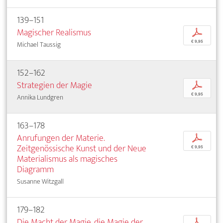
139–151
Magischer Realismus
p
€ 9,95
Michael Taussig
152–162
Strategien der Magie
p
€ 9,95
Annika Lundgren
163–178
Anrufungen der Materie.
p
Zeitgenössische Kunst und der Neue
€ 9,95
Materialismus als magisches
Diagramm
Susanne Witzgall
179–182
Die Macht der Magie, die Magie der
p