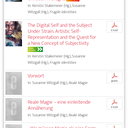
In: Kerstin Stakemeier (Hg.), Susanne
Witzgall (Hg.),
Fragile Identities
The Digital Self and the Subject
p
Under Strain. Artistic Self-
€ 9,95
Representation and the Quest for
a New Concept of Subjectivity
OPEN
ACCESS
In: Kerstin Stakemeier (Hg.), Susanne
Witzgall (Hg.),
Fragile Identities
Vorwort
p
gratis
In: Susanne Witzgall (Hg.),
Reale Magie
Reale Magie – eine einleitende
p
Annäherung
€ 9,95
In: Susanne Witzgall (Hg.),
Reale Magie