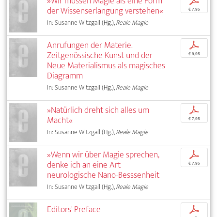
»Wir müssen Magie als eine Form
p
der Wissenserlangung verstehen«
€ 7,95
In: Susanne Witzgall (Hg.),
Reale Magie
Anrufungen der Materie.
p
Zeitgenössische Kunst und der
€ 9,95
Neue Materialismus als magisches
Diagramm
In: Susanne Witzgall (Hg.),
Reale Magie
»Natürlich dreht sich alles um
p
Macht«
€ 7,95
In: Susanne Witzgall (Hg.),
Reale Magie
»Wenn wir über Magie sprechen,
p
denke ich an eine Art
€ 7,95
neurologische Nano-Besssenheit
In: Susanne Witzgall (Hg.),
Reale Magie
Editors' Preface
p