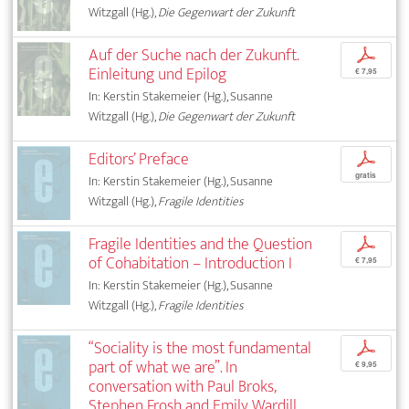
Witzgall (Hg.),
Die Gegenwart der Zukunft
Auf der Suche nach der Zukunft.
p
Einleitung und Epilog
€ 7,95
In: Kerstin Stakemeier (Hg.), Susanne
Witzgall (Hg.),
Die Gegenwart der Zukunft
Editors’ Preface
p
gratis
In: Kerstin Stakemeier (Hg.), Susanne
Witzgall (Hg.),
Fragile Identities
Fragile Identities and the Question
p
of Cohabitation – Introduction I
€ 7,95
In: Kerstin Stakemeier (Hg.), Susanne
Witzgall (Hg.),
Fragile Identities
“Sociality is the most fundamental
p
part of what we are”. In
€ 9,95
conversation with Paul Broks,
Stephen Frosh and Emily Wardill