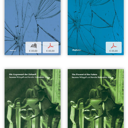
b
p
p
€ 30,00
€ 30,00
€ 35,00