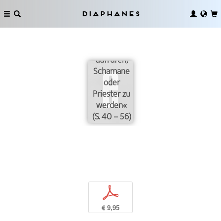
Diaphanes
»Kunst
sollte dazu
aufrufen,
Schamane
oder
Priester zu
werden«
(S. 40 – 56)
p
€ 9,95