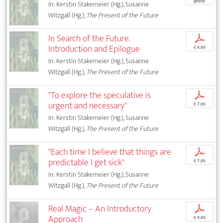
gratis
In: Kerstin Stakemeier (Hg.), Susanne
Witzgall (Hg.),
The Present of the Future
In Search of the Future.
p
Introduction and Epilogue
€ 9,95
In: Kerstin Stakemeier (Hg.), Susanne
Witzgall (Hg.),
The Present of the Future
"To explore the speculative is
p
urgent and necessary"
€ 7,95
In: Kerstin Stakemeier (Hg.), Susanne
Witzgall (Hg.),
The Present of the Future
"Each time I believe that things are
p
predictable I get sick"
€ 7,95
In: Kerstin Stakemeier (Hg.), Susanne
Witzgall (Hg.),
The Present of the Future
Real Magic – An Introductory
p
Approach
€ 9,95