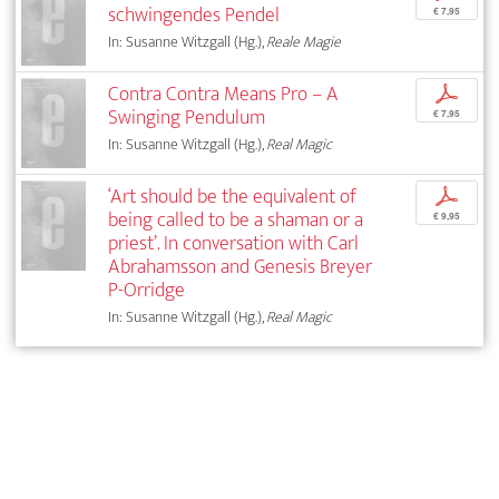
schwingendes Pendel
€ 7,95
In: Susanne Witzgall (Hg.),
Reale Magie
Contra Contra Means Pro – A
p
Swinging Pendulum
€ 7,95
In: Susanne Witzgall (Hg.),
Real Magic
‘Art should be the equivalent of
p
being called to be a shaman or a
€ 9,95
priest’. In conversation with Carl
Abrahamsson and Genesis Breyer
P-Orridge
In: Susanne Witzgall (Hg.),
Real Magic