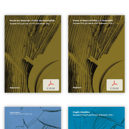
p
p
€ 35,00
€ 30,00