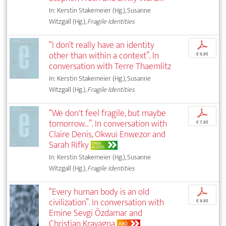
In: Kerstin Stakemeier (Hg.), Susanne
Witzgall (Hg.),
Fragile Identities
“I don’t really have an identity
p
other than within a context”. In
€ 9,95
conversation with Terre Thaemlitz
In: Kerstin Stakemeier (Hg.), Susanne
Witzgall (Hg.),
Fragile Identities
“We don't feel fragile, but maybe
p
tomorrow...”. In conversation with
€ 7,95
Claire Denis, Okwui Enwezor and
Sarah Rifky
OPEN
ACCESS
In: Kerstin Stakemeier (Hg.), Susanne
Witzgall (Hg.),
Fragile Identities
“Every human body is an old
p
civilization”. In conversation with
€ 9,95
Emine Sevgi Özdamar and
Christian Kravagna
ABO