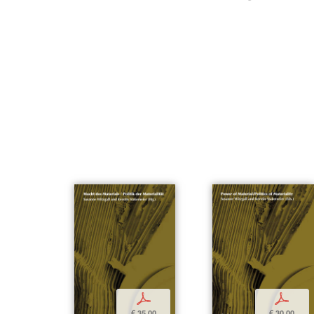
p
p
€ 35,00
€ 30,00