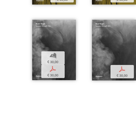
b
€ 30,00
p
p
€ 30,00
€ 30,00