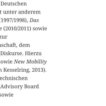
m Deutschen
t unter anderem
(1997/1998),
Das
re
(2010/2011) sowie
zur
nschaft, dem
 Diskurse. Hierzu
sowie
New Mobility
 Kesselring, 2013).
Technischen
l Advisory Board
sowie