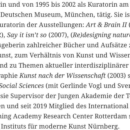
orin und von 1995 bis 2002 als Kuratorin a
eutschen Museum, München, tätig. Sie is
uratorin der Ausstellungen:
Art & Brain II
2),
Say it isn’t so
(2007), (
Re)designing natu
geberin zahlreicher Bücher und Aufsätze 
unst, zum Verhältnis von Kunst und Wisse
nd zu Themen aktueller interdisziplinärer
raphie
Kunst nach der Wissenschaft
(2003) 
Social Sciences
(mit Gerlinde Vogl und Sven
st sie Supervisor der Jungen Akademie der 
n und seit 2019 Mitglied des Internationa
ning Academy Research Center Rotterdam 
 Instituts für moderne Kunst Nürnberg.