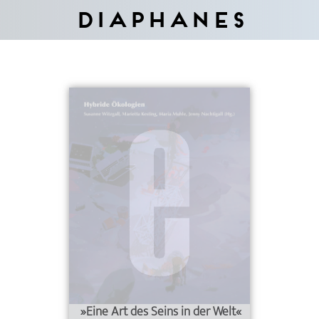
Diaphanes
»Eine Art des Seins in der Welt«