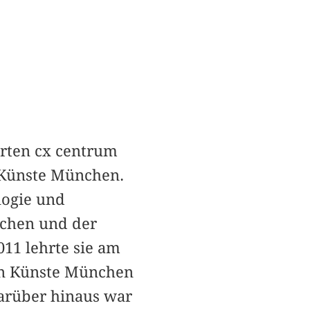
erten cx centrum
n Künste München.
logie und
nchen und der
011 lehrte sie am
den Künste München
arüber hinaus war