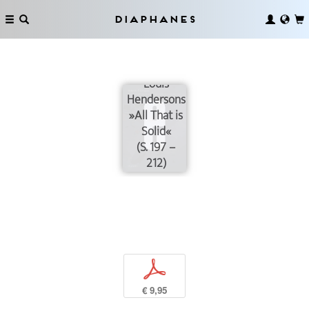
Sondra
Perrys
Diaphanes
»Typhoon
Coming
On« und
Louis
Hendersons
»All That is
Solid«
(S. 197 –
212)
p
€ 9,95