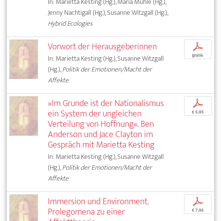
In: Marietta Kesting (Hg.), Maria Muhle (Hg.),
Jenny Nachtigall (Hg.), Susanne Witzgall (Hg.),
Hybrid Ecologies
Vorwort der Herausgeberinnen
p
gratis
In: Marietta Kesting (Hg.), Susanne Witzgall
(Hg.),
Politik der Emotionen/Macht der
Affekte
»Im Grunde ist der Nationalismus
p
ein System der ungleichen
€ 5,95
Verteilung von Hoffnung«. Ben
Anderson und Jace Clayton im
Gespräch mit Marietta Kesting
In: Marietta Kesting (Hg.), Susanne Witzgall
(Hg.),
Politik der Emotionen/Macht der
Affekte
Immersion und Environment.
p
Prolegomena zu einer
€ 7,95