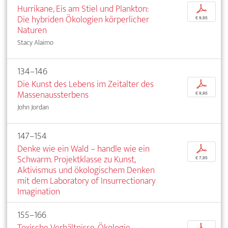
Hurrikane, Eis am Stiel und Plankton:
p
Die hybriden Ökologien körperlicher
€ 9,95
Naturen
Stacy Alaimo
134–146
Die Kunst des Lebens im Zeitalter des
p
Massenaussterbens
€ 9,95
John Jordan
147–154
Denke wie ein Wald – handle wie ein
p
Schwarm. Projektklasse zu Kunst,
€ 7,95
Aktivismus und ökologischem Denken
mit dem Laboratory of Insurrectionary
Imagination
155–166
Toxische Verhältnisse. Ökologie,
p