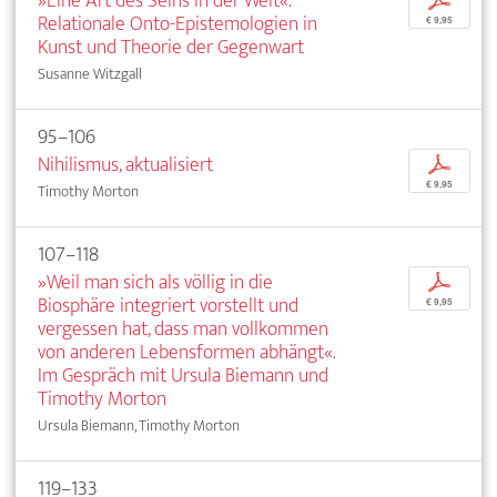
»Eine Art des Seins in der Welt«.
p
Relationale Onto-Epistemologien in
€ 9,95
Kunst und Theorie der Gegenwart
Susanne Witzgall
95–106
Nihilismus, aktualisiert
p
€ 9,95
Timothy Morton
107–118
»Weil man sich als völlig in die
p
Biosphäre integriert vorstellt und
€ 9,95
vergessen hat, dass man vollkommen
von anderen Lebensformen abhängt«.
Im Gespräch mit Ursula Biemann und
Timothy Morton
Ursula Biemann, Timothy Morton
119–133