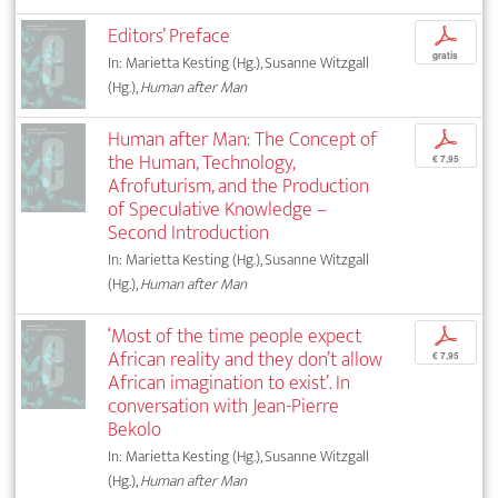
Editors’ Preface
p
gratis
In: Marietta Kesting (Hg.), Susanne Witzgall
(Hg.),
Human after Man
Human after Man: The Concept of
p
the Human, Technology,
€ 7,95
Afrofuturism, and the Production
of Speculative Knowledge –
Second Introduction
In: Marietta Kesting (Hg.), Susanne Witzgall
(Hg.),
Human after Man
‘Most of the time people expect
p
African reality and they don’t allow
€ 7,95
African imagination to exist’. In
conversation with Jean-Pierre
Bekolo
In: Marietta Kesting (Hg.), Susanne Witzgall
(Hg.),
Human after Man