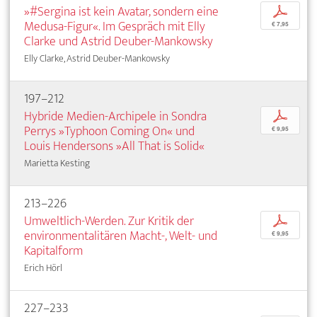
»#Sergina ist kein Avatar, sondern eine
p
Medusa-Figur«. Im Gespräch mit Elly
€ 7,95
Clarke und Astrid Deuber-Mankowsky
Elly Clarke, Astrid Deuber-Mankowsky
197–212
Hybride Medien-Archipele in Sondra
p
Perrys »Typhoon Coming On« und
€ 9,95
Louis Hendersons »All That is Solid«
Marietta Kesting
213–226
Umweltlich-Werden. Zur Kritik der
p
environmentalitären Macht-, Welt- und
€ 9,95
Kapitalform
Erich Hörl
227–233