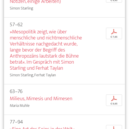
Notizen, einige Arbeiten)
€ 9,95
Simon Starling
57–62
»Mesopolitik zeigt, wie über
p
menschliche und nichtmenschliche
€ 7,95
Verhältnisse nachgedacht wurde,
lange bevor der Begriff des
Anthropozäns lautstark die Bühne
betrat«. Im Gespräch mit Simon
Starling und Ferhat Taylan
Simon Starling, Ferhat Taylan
63–76
Milieus, Mimesis und Mimesen
p
€ 9,95
Maria Muhle
77–94