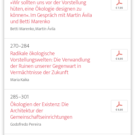
»Wir sollten uns vor der Vorstellung
p
hüten, eine Ökologie designen zu
€ 7,95
können«. Im Gespräch mit Martín Ávila
und Betti Marenko
Betti Marenko, Martín Ávila
270–284
Radikale ökologische
p
Vorstellungswelten: Die Verwandlung
€ 9,95
der Ruinen unserer Gegenwart in
Vermächtnisse der Zukunft
Maria Kaika
285–301
Ökologien der Existenz: Die
p
Architektur der
€ 9,95
Gemeinschaftseinrichtungen
Godofredo Pereira