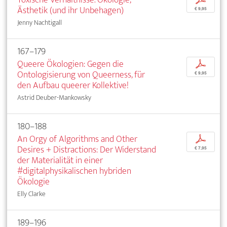
Ästhetik (und ihr Unbehagen)
€ 9,95
Jenny Nachtigall
167–179
Queere Ökologien: Gegen die
p
Ontologisierung von Queerness, für
€ 9,95
den Aufbau queerer Kollektive!
Astrid Deuber-Mankowsky
180–188
An Orgy of Algorithms and Other
p
Desires + Distractions: Der Widerstand
€ 7,95
der Materialität in einer
#digitalphysikalischen hybriden
Ökologie
Elly Clarke
189–196