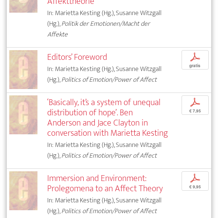
Affekttheorie
In: Marietta Kesting (Hg.), Susanne Witzgall
(Hg.),
Politik der Emotionen/Macht der
Affekte
Editors’ Foreword
p
gratis
In: Marietta Kesting (Hg.), Susanne Witzgall
(Hg.),
Politics of Emotion/Power of Affect
‘Basically, it’s a system of unequal
p
distribution of hope’. Ben
€ 7,95
Anderson and Jace Clayton in
conversation with Marietta Kesting
In: Marietta Kesting (Hg.), Susanne Witzgall
(Hg.),
Politics of Emotion/Power of Affect
Immersion and Environment:
p
Prolegomena to an Affect Theory
€ 9,95
In: Marietta Kesting (Hg.), Susanne Witzgall
(Hg.),
Politics of Emotion/Power of Affect