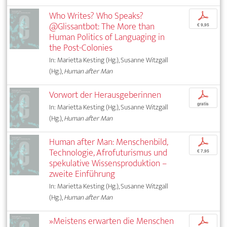
Who Writes? Who Speaks?
p
@Glissantbot: The More than
€ 9,95
Human Politics of Languaging in
the Post-Colonies
In: Marietta Kesting (Hg.), Susanne Witzgall
(Hg.),
Human after Man
Vorwort der Herausgeberinnen
p
gratis
In: Marietta Kesting (Hg.), Susanne Witzgall
(Hg.),
Human after Man
Human after Man: Menschenbild,
p
Technologie, Afrofuturismus und
€ 7,95
spekulative Wissensproduktion –
zweite Einführung
In: Marietta Kesting (Hg.), Susanne Witzgall
(Hg.),
Human after Man
»Meistens erwarten die Menschen
p