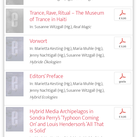
Trance, Rave, Ritual – The Museum
p
of Trance in Haiti
€ 9,95
In: Susanne Witzgall (Hg.),
Real Magic
Vorwort
p
€ 5,95
In: Marietta Kesting (Hg.), Maria Muhle (Hg.),
Jenny Nachtigall (Hg.), Susanne Witzgall (Hg.),
Hybride Ökologien
Editors’ Preface
p
gratis
In: Marietta Kesting (Hg.), Maria Muhle (Hg.),
Jenny Nachtigall (Hg.), Susanne Witzgall (Hg.),
Hybrid Ecologies
Hybrid Media Archipelagos in
p
Sondra Perry’s ‘Typhoon Coming
€ 9,95
On’ and Louis Henderson’s ‘All That
is Solid’