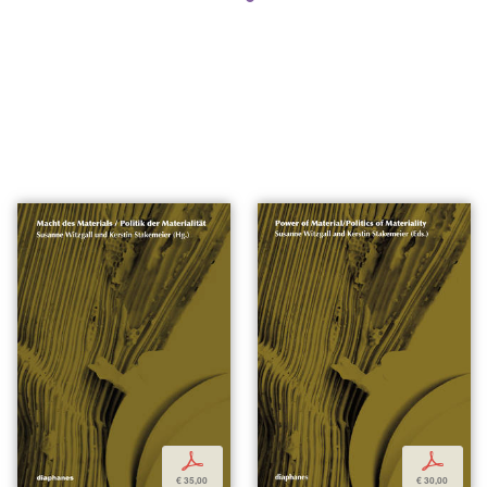
p
p
€ 35,00
€ 30,00