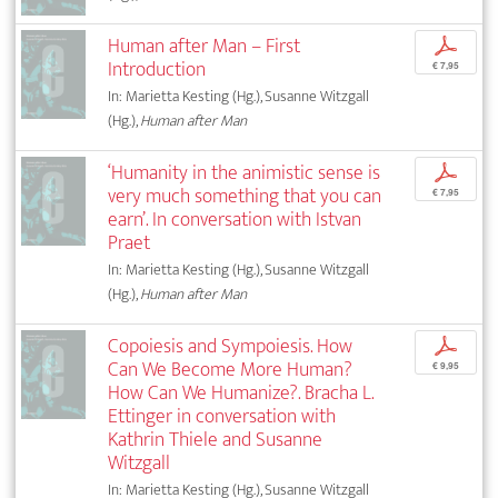
Human after Man – First
p
Introduction
€ 7,95
In: Marietta Kesting (Hg.), Susanne Witzgall
(Hg.),
Human after Man
‘Humanity in the animistic sense is
p
very much something that you can
€ 7,95
earn’. In conversation with Istvan
Praet
In: Marietta Kesting (Hg.), Susanne Witzgall
(Hg.),
Human after Man
Copoiesis and Sympoiesis. How
p
Can We Become More Human?
€ 9,95
How Can We Humanize?. Bracha L.
Ettinger in conversation with
Kathrin Thiele and Susanne
Witzgall
In: Marietta Kesting (Hg.), Susanne Witzgall