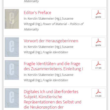
Materiality
Editor's Preface
p
gratis
In: Kerstin Stakemeier (Hg.), Susanne
Witzgall (Hg.),
Power of Material – Politics of
Materiality
Vorwort der Herausgeberinnen
p
gratis
In: Kerstin Stakemeier (Hg.), Susanne
Witzgall (Hg.),
Fragile Identitäten
Fragile Identitäten und die Frage
p
des Zusammenlebens. Einleitung I
€ 7,95
In: Kerstin Stakemeier (Hg.), Susanne
Witzgall (Hg.),
Fragile Identitäten
Digitales Ich und überfordertes
p
Subjekt. Künstlerische
€ 9,95
Repräsentationen des Selbst und
die Neukonzeption der