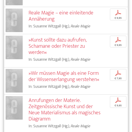
Reale Magie – eine einleitende
p
Annäherung
€ 9,95
In: Susanne Witzgall (Hg.),
Reale Magie
»Kunst sollte dazu aufrufen,
p
Schamane oder Priester zu
€ 9,95
werden«
In: Susanne Witzgall (Hg.),
Reale Magie
»Wir müssen Magie als eine Form
p
der Wissenserlangung verstehen«
€ 7,95
In: Susanne Witzgall (Hg.),
Reale Magie
Anrufungen der Materie.
p
Zeitgenössische Kunst und der
€ 9,95
Neue Materialismus als magisches
Diagramm
In: Susanne Witzgall (Hg.),
Reale Magie