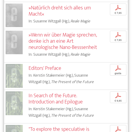
»Natürlich dreht sich alles um
p
Macht«
€ 7,95
In: Susanne Witzgall (Hg.),
Reale Magie
»Wenn wir über Magie sprechen,
p
denke ich an eine Art
€ 7,95
neurologische Nano-Besssenheit
In: Susanne Witzgall (Hg.),
Reale Magie
Editors' Preface
p
gratis
In: Kerstin Stakemeier (Hg.), Susanne
Witzgall (Hg.),
The Present of the Future
In Search of the Future.
p
Introduction and Epilogue
€ 9,95
In: Kerstin Stakemeier (Hg.), Susanne
Witzgall (Hg.),
The Present of the Future
"To explore the speculative is
p