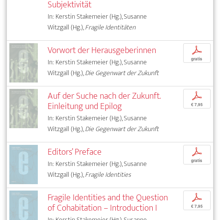
Subjektivität
In: Kerstin Stakemeier (Hg.), Susanne
Witzgall (Hg.),
Fragile Identitäten
Vorwort der Herausgeberinnen
p
gratis
In: Kerstin Stakemeier (Hg.), Susanne
Witzgall (Hg.),
Die Gegenwart der Zukunft
Auf der Suche nach der Zukunft.
p
Einleitung und Epilog
€ 7,95
In: Kerstin Stakemeier (Hg.), Susanne
Witzgall (Hg.),
Die Gegenwart der Zukunft
Editors’ Preface
p
gratis
In: Kerstin Stakemeier (Hg.), Susanne
Witzgall (Hg.),
Fragile Identities
Fragile Identities and the Question
p
of Cohabitation – Introduction I
€ 7,95
In: Kerstin Stakemeier (Hg.), Susanne