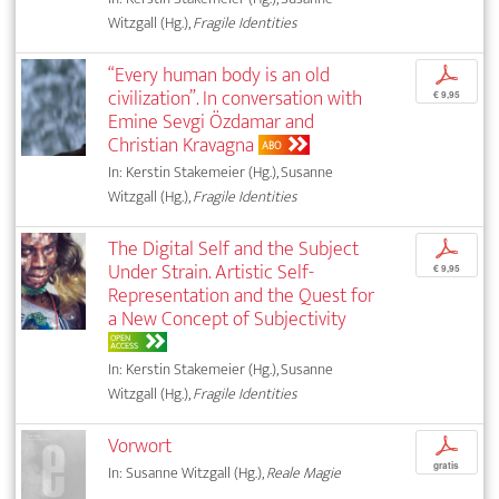
Witzgall (Hg.),
Fragile Identities
“Every human body is an old
p
civilization”. In conversation with
€ 9,95
Emine Sevgi Özdamar and
Christian Kravagna
ABO
In: Kerstin Stakemeier (Hg.), Susanne
Witzgall (Hg.),
Fragile Identities
The Digital Self and the Subject
p
Under Strain. Artistic Self-
€ 9,95
Representation and the Quest for
a New Concept of Subjectivity
OPEN
ACCESS
In: Kerstin Stakemeier (Hg.), Susanne
Witzgall (Hg.),
Fragile Identities
Vorwort
p
gratis
In: Susanne Witzgall (Hg.),
Reale Magie