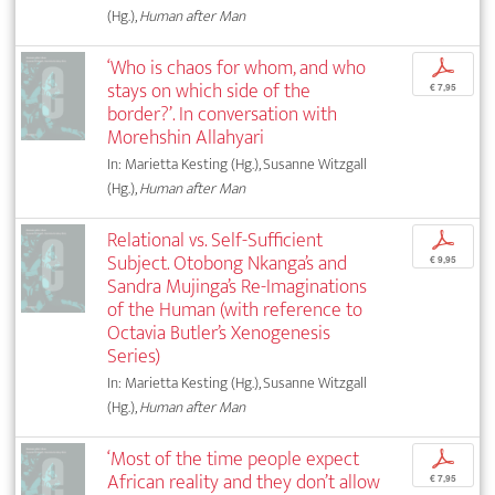
(Hg.),
Human after Man
‘Who is chaos for whom, and who
p
stays on which side of the
€ 7,95
border?’. In conversation with
Morehshin Allahyari
In: Marietta Kesting (Hg.), Susanne Witzgall
(Hg.),
Human after Man
Relational vs. Self-Sufficient
p
Subject. Otobong Nkanga’s and
€ 9,95
Sandra Mujinga’s Re-Imaginations
of the Human (with reference to
Octavia Butler’s Xenogenesis
Series)
In: Marietta Kesting (Hg.), Susanne Witzgall
(Hg.),
Human after Man
‘Most of the time people expect
p
African reality and they don’t allow
€ 7,95