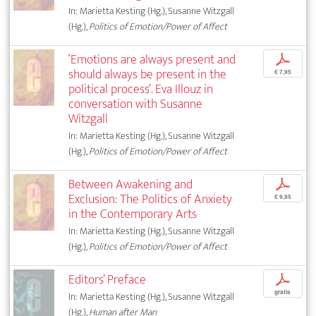
In: Marietta Kesting (Hg.), Susanne Witzgall
(Hg.),
Politics of Emotion/Power of Affect
‘Emotions are always present and
p
should always be present in the
€ 7,95
political process’. Eva Illouz in
conversation with Susanne
Witzgall
In: Marietta Kesting (Hg.), Susanne Witzgall
(Hg.),
Politics of Emotion/Power of Affect
Between Awakening and
p
Exclusion: The Politics of Anxiety
€ 9,95
in the Contemporary Arts
In: Marietta Kesting (Hg.), Susanne Witzgall
(Hg.),
Politics of Emotion/Power of Affect
Editors’ Preface
p
gratis
In: Marietta Kesting (Hg.), Susanne Witzgall
(Hg.),
Human after Man