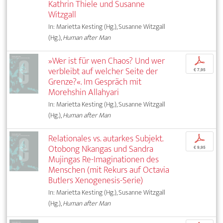
Kathrin Thiele und Susanne
Witzgall
In: Marietta Kesting (Hg.), Susanne Witzgall
(Hg.),
Human after Man
»Wer ist für wen Chaos? Und wer
p
verbleibt auf welcher Seite der
€ 7,95
Grenze?«. Im Gespräch mit
Morehshin Allahyari
In: Marietta Kesting (Hg.), Susanne Witzgall
(Hg.),
Human after Man
Relationales vs. autarkes Subjekt.
p
Otobong Nkangas und Sandra
€ 9,95
Mujingas Re-Imaginationen des
Menschen (mit Rekurs auf Octavia
Butlers Xenogenesis-Serie)
In: Marietta Kesting (Hg.), Susanne Witzgall
(Hg.),
Human after Man