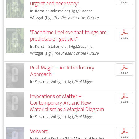
urgent and necessary"
€ 7,95
In: Kerstin Stakemeier (Hg.), Susanne
Witzgall (Hg.),
The Present of the Future
"Each time I believe that things are
p
predictable I get sick"
€ 7,95
In: Kerstin Stakemeier (Hg.), Susanne
Witzgall (Hg.),
The Present of the Future
Real Magic – An Introductory
p
Approach
€ 9,95
In: Susanne Witzgall (Hg.),
Real Magic
Invocations of Matter –
p
Contemporary Art and New
€ 9,95
Materialism as a Magical Diagram
In: Susanne Witzgall (Hg.),
Real Magic
Vorwort
p
€ 5,95
In: Marietta Kesting (Hg.), Maria Muhle (Hg.),