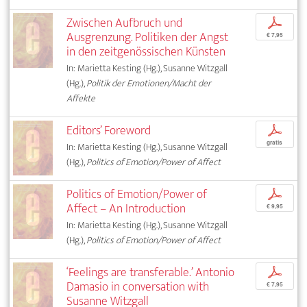
Zwischen Aufbruch und
p
Ausgrenzung. Politiken der Angst
€ 7,95
in den zeitgenössischen Künsten
In: Marietta Kesting (Hg.), Susanne Witzgall
(Hg.),
Politik der Emotionen/Macht der
Affekte
Editors’ Foreword
p
gratis
In: Marietta Kesting (Hg.), Susanne Witzgall
(Hg.),
Politics of Emotion/Power of Affect
Politics of Emotion/Power of
p
Affect – An Introduction
€ 9,95
In: Marietta Kesting (Hg.), Susanne Witzgall
(Hg.),
Politics of Emotion/Power of Affect
‘Feelings are transferable.’ Antonio
p
Damasio in conversation with
€ 7,95
Susanne Witzgall