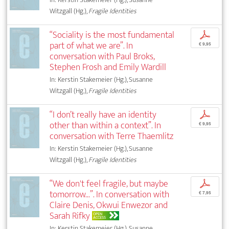
Witzgall (Hg.),
Fragile Identities
“Sociality is the most fundamental
p
part of what we are”. In
€ 9,95
conversation with Paul Broks,
Stephen Frosh and Emily Wardill
In: Kerstin Stakemeier (Hg.), Susanne
Witzgall (Hg.),
Fragile Identities
“I don’t really have an identity
p
other than within a context”. In
€ 9,95
conversation with Terre Thaemlitz
In: Kerstin Stakemeier (Hg.), Susanne
Witzgall (Hg.),
Fragile Identities
“We don't feel fragile, but maybe
p
tomorrow...”. In conversation with
€ 7,95
Claire Denis, Okwui Enwezor and
Sarah Rifky
OPEN
ACCESS
In: Kerstin Stakemeier (Hg.), Susanne