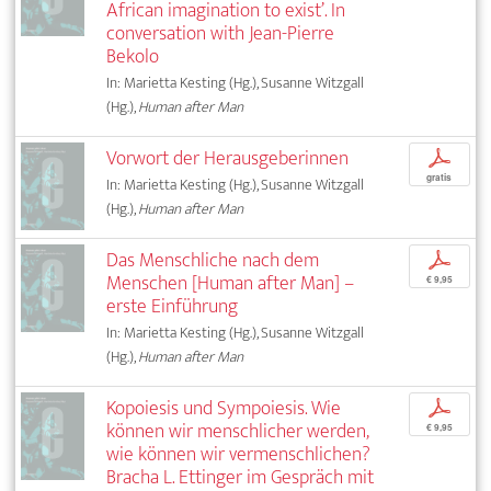
African imagination to exist’. In
conversation with Jean-Pierre
Bekolo
In: Marietta Kesting (Hg.), Susanne Witzgall
(Hg.),
Human after Man
Vorwort der Herausgeberinnen
p
gratis
In: Marietta Kesting (Hg.), Susanne Witzgall
(Hg.),
Human after Man
Das Menschliche nach dem
p
Menschen [Human after Man] –
€ 9,95
erste Einführung
In: Marietta Kesting (Hg.), Susanne Witzgall
(Hg.),
Human after Man
Kopoiesis und Sympoiesis. Wie
p
können wir menschlicher werden,
€ 9,95
wie können wir vermenschlichen?
Bracha L. Ettinger im Gespräch mit