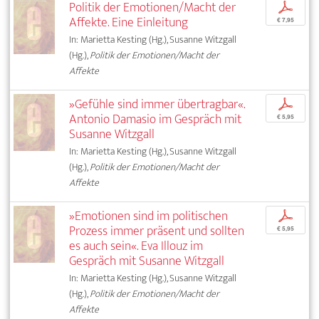
Politik der Emotionen/Macht der
p
Affekte. Eine Einleitung
€ 7,95
In: Marietta Kesting (Hg.), Susanne Witzgall
(Hg.),
Politik der Emotionen/Macht der
Affekte
»Gefühle sind immer übertragbar«.
p
Antonio Damasio im Gespräch mit
€ 5,95
Susanne Witzgall
In: Marietta Kesting (Hg.), Susanne Witzgall
(Hg.),
Politik der Emotionen/Macht der
Affekte
»Emotionen sind im politischen
p
Prozess immer präsent und sollten
€ 5,95
es auch sein«. Eva Illouz im
Gespräch mit Susanne Witzgall
In: Marietta Kesting (Hg.), Susanne Witzgall
(Hg.),
Politik der Emotionen/Macht der
Affekte