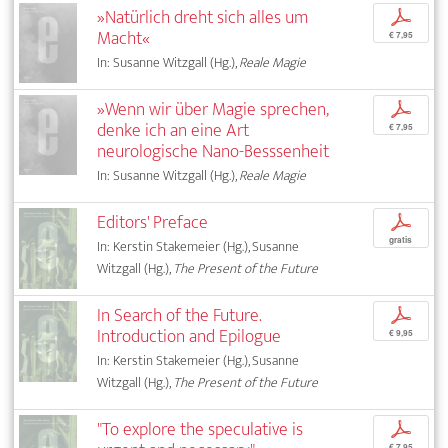
»Natürlich dreht sich alles um
p
Macht«
€ 7,95
In: Susanne Witzgall (Hg.),
Reale Magie
»Wenn wir über Magie sprechen,
p
denke ich an eine Art
€ 7,95
neurologische Nano-Besssenheit
In: Susanne Witzgall (Hg.),
Reale Magie
Editors' Preface
p
gratis
In: Kerstin Stakemeier (Hg.), Susanne
Witzgall (Hg.),
The Present of the Future
In Search of the Future.
p
Introduction and Epilogue
€ 9,95
In: Kerstin Stakemeier (Hg.), Susanne
Witzgall (Hg.),
The Present of the Future
"To explore the speculative is
p
€ 7,95