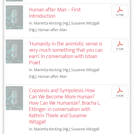
Human after Man – First
p
Introduction
€ 7,95
In: Marietta Kesting (Hg.), Susanne Witzgall
(Hg.),
Human after Man
‘Humanity in the animistic sense is
p
very much something that you can
€ 7,95
earn’. In conversation with Istvan
Praet
In: Marietta Kesting (Hg.), Susanne Witzgall
(Hg.),
Human after Man
Copoiesis and Sympoiesis. How
p
Can We Become More Human?
€ 9,95
How Can We Humanize?. Bracha L.
Ettinger in conversation with
Kathrin Thiele and Susanne
Witzgall
In: Marietta Kesting (Hg.), Susanne Witzgall