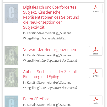
Digitales Ich und überfordertes
p
Subjekt. Künstlerische
€ 9,95
Repräsentationen des Selbst und
die Neukonzeption der
Subjektivität
In: Kerstin Stakemeier (Hg.), Susanne
Witzgall (Hg.),
Fragile Identitäten
Vorwort der Herausgeberinnen
p
gratis
In: Kerstin Stakemeier (Hg.), Susanne
Witzgall (Hg.),
Die Gegenwart der Zukunft
Auf der Suche nach der Zukunft.
p
Einleitung und Epilog
€ 7,95
In: Kerstin Stakemeier (Hg.), Susanne
Witzgall (Hg.),
Die Gegenwart der Zukunft
Editors’ Preface
p
gratis
In: Kerstin Stakemeier (Hg.), Susanne