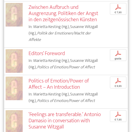
Zwischen Aufbruch und
p
Ausgrenzung. Politiken der Angst
€ 7,95
in den zeitgenössischen Künsten
In: Marietta Kesting (Hg.), Susanne Witzgall
(Hg.),
Politik der Emotionen/Macht der
Affekte
Editors’ Foreword
p
gratis
In: Marietta Kesting (Hg.), Susanne Witzgall
(Hg.),
Politics of Emotion/Power of Affect
Politics of Emotion/Power of
p
Affect – An Introduction
€ 9,95
In: Marietta Kesting (Hg.), Susanne Witzgall
(Hg.),
Politics of Emotion/Power of Affect
‘Feelings are transferable.’ Antonio
p
Damasio in conversation with
€ 7,95
Susanne Witzgall