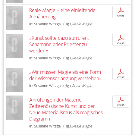
Reale Magie – eine einleitende
p
Annäherung
€ 9,95
In: Susanne Witzgall (Hg.),
Reale Magie
»Kunst sollte dazu aufrufen,
p
Schamane oder Priester zu
€ 9,95
werden«
In: Susanne Witzgall (Hg.),
Reale Magie
»Wir müssen Magie als eine Form
p
der Wissenserlangung verstehen«
€ 7,95
In: Susanne Witzgall (Hg.),
Reale Magie
Anrufungen der Materie.
p
Zeitgenössische Kunst und der
€ 9,95
Neue Materialismus als magisches
Diagramm
In: Susanne Witzgall (Hg.),
Reale Magie