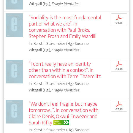
Witzgall (Hg.),
Fragile Identities
“Sociality is the most fundamental
p
part of what we are”. In
€ 9,95
conversation with Paul Broks,
Stephen Frosh and Emily Wardill
In: Kerstin Stakemeier (Hg.), Susanne
Witzgall (Hg.),
Fragile Identities
“I don’t really have an identity
p
other than within a context”. In
€ 9,95
conversation with Terre Thaemlitz
In: Kerstin Stakemeier (Hg.), Susanne
Witzgall (Hg.),
Fragile Identities
“We don't feel fragile, but maybe
p
tomorrow...”. In conversation with
€ 7,95
Claire Denis, Okwui Enwezor and
Sarah Rifky
OPEN
ACCESS
In: Kerstin Stakemeier (Hg.), Susanne