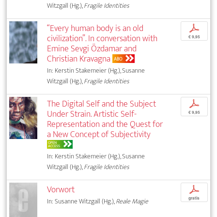
Witzgall (Hg.),
Fragile Identities
“Every human body is an old
p
civilization”. In conversation with
€ 9,95
Emine Sevgi Özdamar and
Christian Kravagna
ABO
In: Kerstin Stakemeier (Hg.), Susanne
Witzgall (Hg.),
Fragile Identities
The Digital Self and the Subject
p
Under Strain. Artistic Self-
€ 9,95
Representation and the Quest for
a New Concept of Subjectivity
OPEN
ACCESS
In: Kerstin Stakemeier (Hg.), Susanne
Witzgall (Hg.),
Fragile Identities
Vorwort
p
gratis
In: Susanne Witzgall (Hg.),
Reale Magie