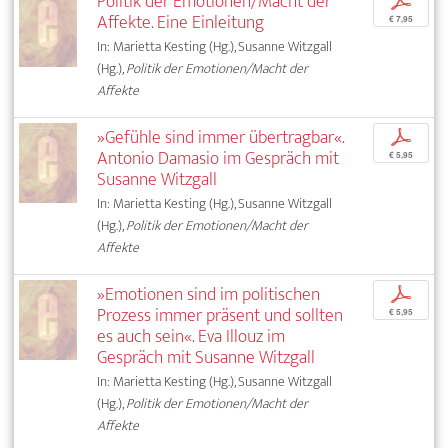
Politik der Emotionen/Macht der
p
Affekte. Eine Einleitung
€ 7,95
In: Marietta Kesting (Hg.), Susanne Witzgall
(Hg.),
Politik der Emotionen/Macht der
Affekte
»Gefühle sind immer übertragbar«.
p
Antonio Damasio im Gespräch mit
€ 5,95
Susanne Witzgall
In: Marietta Kesting (Hg.), Susanne Witzgall
(Hg.),
Politik der Emotionen/Macht der
Affekte
»Emotionen sind im politischen
p
Prozess immer präsent und sollten
€ 5,95
es auch sein«. Eva Illouz im
Gespräch mit Susanne Witzgall
In: Marietta Kesting (Hg.), Susanne Witzgall
(Hg.),
Politik der Emotionen/Macht der
Affekte