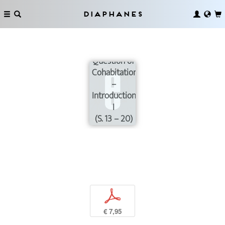
Diaphanes
Fragile
Identities
and the
Question of
Cohabitation
–
Introduction
I
(S. 13 – 20)
p
€ 7,95