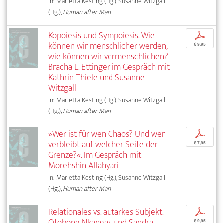
In: Marietta Kesting (Hg.), Susanne Witzgall
(Hg.),
Human after Man
Kopoiesis und Sympoiesis. Wie
p
können wir menschlicher werden,
€ 9,95
wie können wir vermenschlichen?
Bracha L. Ettinger im Gespräch mit
Kathrin Thiele und Susanne
Witzgall
In: Marietta Kesting (Hg.), Susanne Witzgall
(Hg.),
Human after Man
»Wer ist für wen Chaos? Und wer
p
verbleibt auf welcher Seite der
€ 7,95
Grenze?«. Im Gespräch mit
Morehshin Allahyari
In: Marietta Kesting (Hg.), Susanne Witzgall
(Hg.),
Human after Man
Relationales vs. autarkes Subjekt.
p
Otobong Nkangas und Sandra
€ 9,95