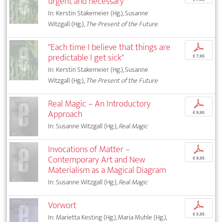
urgent and necessary"
In: Kerstin Stakemeier (Hg.), Susanne
Witzgall (Hg.),
The Present of the Future
"Each time I believe that things are
p
predictable I get sick"
€ 7,95
In: Kerstin Stakemeier (Hg.), Susanne
Witzgall (Hg.),
The Present of the Future
Real Magic – An Introductory
p
Approach
€ 9,95
In: Susanne Witzgall (Hg.),
Real Magic
Invocations of Matter –
p
Contemporary Art and New
€ 9,95
Materialism as a Magical Diagram
In: Susanne Witzgall (Hg.),
Real Magic
Vorwort
p
€ 5,95
In: Marietta Kesting (Hg.), Maria Muhle (Hg.),