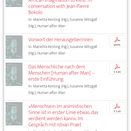
African imagination to exist’. In
conversation with Jean-Pierre
Bekolo
In: Marietta Kesting (Hg.), Susanne Witzgall
(Hg.),
Human after Man
Vorwort der Herausgeberinnen
p
gratis
In: Marietta Kesting (Hg.), Susanne Witzgall
(Hg.),
Human after Man
Das Menschliche nach dem
p
Menschen [Human after Man] –
€ 9,95
erste Einführung
In: Marietta Kesting (Hg.), Susanne Witzgall
(Hg.),
Human after Man
»Menschsein im animistischen
p
Sinne ist in erster Linie etwas, das
€ 7,95
verdient werden kann«. Im
Gespräch mit Istvan Praet