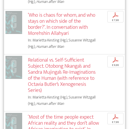
(Hg.),
Human after Man
‘Who is chaos for whom, and who
p
stays on which side of the
€ 7,95
border?’. In conversation with
Morehshin Allahyari
In: Marietta Kesting (Hg.), Susanne Witzgall
(Hg.),
Human after Man
Relational vs. Self-Sufficient
p
Subject. Otobong Nkanga’s and
€ 9,95
Sandra Mujinga’s Re-Imaginations
of the Human (with reference to
Octavia Butler’s Xenogenesis
Series)
In: Marietta Kesting (Hg.), Susanne Witzgall
(Hg.),
Human after Man
‘Most of the time people expect
p
African reality and they don’t allow
€ 7,95