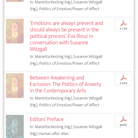
In: Marietta Kesting (Hg.), Susanne Witzgall
(Hg.),
Politics of Emotion/Power of Affect
‘Emotions are always present and
p
should always be present in the
€ 7,95
political process’. Eva Illouz in
conversation with Susanne
Witzgall
In: Marietta Kesting (Hg.), Susanne Witzgall
(Hg.),
Politics of Emotion/Power of Affect
Between Awakening and
p
Exclusion: The Politics of Anxiety
€ 9,95
in the Contemporary Arts
In: Marietta Kesting (Hg.), Susanne Witzgall
(Hg.),
Politics of Emotion/Power of Affect
Editors’ Preface
p
gratis
In: Marietta Kesting (Hg.), Susanne Witzgall
(Hg.),
Human after Man