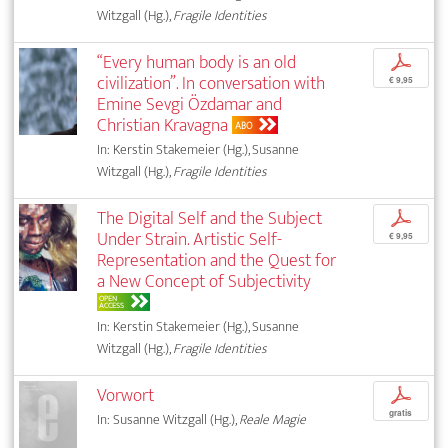
Witzgall (Hg.),
Fragile Identities
“Every human body is an old
p
civilization”. In conversation with
€ 9,95
Emine Sevgi Özdamar and
Christian Kravagna
ABO
In: Kerstin Stakemeier (Hg.), Susanne
Witzgall (Hg.),
Fragile Identities
The Digital Self and the Subject
p
Under Strain. Artistic Self-
€ 9,95
Representation and the Quest for
a New Concept of Subjectivity
OPEN
ACCESS
In: Kerstin Stakemeier (Hg.), Susanne
Witzgall (Hg.),
Fragile Identities
Vorwort
p
gratis
In: Susanne Witzgall (Hg.),
Reale Magie