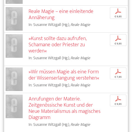
Reale Magie – eine einleitende
p
Annäherung
€ 9,95
In: Susanne Witzgall (Hg.),
Reale Magie
»Kunst sollte dazu aufrufen,
p
Schamane oder Priester zu
€ 9,95
werden«
In: Susanne Witzgall (Hg.),
Reale Magie
»Wir müssen Magie als eine Form
p
der Wissenserlangung verstehen«
€ 7,95
In: Susanne Witzgall (Hg.),
Reale Magie
Anrufungen der Materie.
p
Zeitgenössische Kunst und der
€ 9,95
Neue Materialismus als magisches
Diagramm
In: Susanne Witzgall (Hg.),
Reale Magie