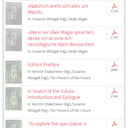
»Natürlich dreht sich alles um
p
Macht«
€ 7,95
In: Susanne Witzgall (Hg.),
Reale Magie
»Wenn wir über Magie sprechen,
p
denke ich an eine Art
€ 7,95
neurologische Nano-Besssenheit
In: Susanne Witzgall (Hg.),
Reale Magie
Editors' Preface
p
gratis
In: Kerstin Stakemeier (Hg.), Susanne
Witzgall (Hg.),
The Present of the Future
In Search of the Future.
p
Introduction and Epilogue
€ 9,95
In: Kerstin Stakemeier (Hg.), Susanne
Witzgall (Hg.),
The Present of the Future
"To explore the speculative is
p