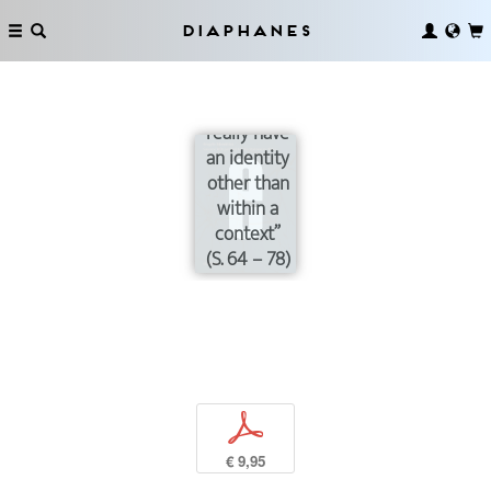
Diaphanes
“I don’t
really have
an identity
other than
within a
context”
(S. 64 – 78)
p
€ 9,95