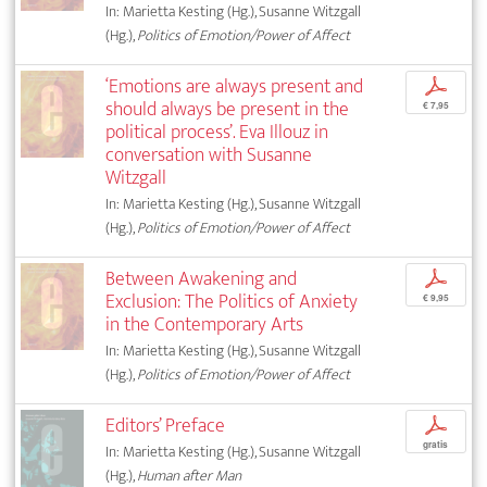
In: Marietta Kesting (Hg.), Susanne Witzgall
(Hg.),
Politics of Emotion/Power of Affect
‘Emotions are always present and
p
should always be present in the
€ 7,95
political process’. Eva Illouz in
conversation with Susanne
Witzgall
In: Marietta Kesting (Hg.), Susanne Witzgall
(Hg.),
Politics of Emotion/Power of Affect
Between Awakening and
p
Exclusion: The Politics of Anxiety
€ 9,95
in the Contemporary Arts
In: Marietta Kesting (Hg.), Susanne Witzgall
(Hg.),
Politics of Emotion/Power of Affect
Editors’ Preface
p
gratis
In: Marietta Kesting (Hg.), Susanne Witzgall
(Hg.),
Human after Man