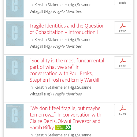
gratis
In: Kerstin Stakemeier (Hg.), Susanne
Witzgall (Hg.),
Fragile Identities
Fragile Identities and the Question
p
of Cohabitation – Introduction I
€ 7,95
In: Kerstin Stakemeier (Hg.), Susanne
Witzgall (Hg.),
Fragile Identities
“Sociality is the most fundamental
p
part of what we are”. In
€ 9,95
conversation with Paul Broks,
Stephen Frosh and Emily Wardill
In: Kerstin Stakemeier (Hg.), Susanne
Witzgall (Hg.),
Fragile Identities
“We don't feel fragile, but maybe
p
tomorrow...”. In conversation with
€ 7,95
Claire Denis, Okwui Enwezor and
Sarah Rifky
OPEN
ACCESS
In: Kerstin Stakemeier (Hg.), Susanne