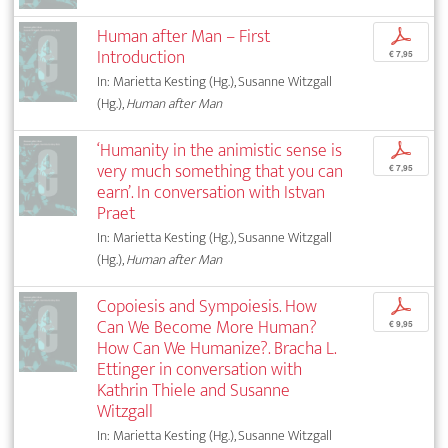
Human after Man – First
p
Introduction
€ 7,95
In: Marietta Kesting (Hg.), Susanne Witzgall
(Hg.),
Human after Man
‘Humanity in the animistic sense is
p
very much something that you can
€ 7,95
earn’. In conversation with Istvan
Praet
In: Marietta Kesting (Hg.), Susanne Witzgall
(Hg.),
Human after Man
Copoiesis and Sympoiesis. How
p
Can We Become More Human?
€ 9,95
How Can We Humanize?. Bracha L.
Ettinger in conversation with
Kathrin Thiele and Susanne
Witzgall
In: Marietta Kesting (Hg.), Susanne Witzgall