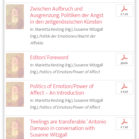
Zwischen Aufbruch und
p
Ausgrenzung. Politiken der Angst
€ 7,95
in den zeitgenössischen Künsten
In: Marietta Kesting (Hg.), Susanne Witzgall
(Hg.),
Politik der Emotionen/Macht der
Affekte
Editors’ Foreword
p
gratis
In: Marietta Kesting (Hg.), Susanne Witzgall
(Hg.),
Politics of Emotion/Power of Affect
Politics of Emotion/Power of
p
Affect – An Introduction
€ 9,95
In: Marietta Kesting (Hg.), Susanne Witzgall
(Hg.),
Politics of Emotion/Power of Affect
‘Feelings are transferable.’ Antonio
p
Damasio in conversation with
€ 7,95
Susanne Witzgall