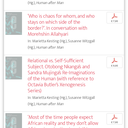
(Hg.),
Human after Man
‘Who is chaos for whom, and who
p
stays on which side of the
€ 7,95
border?’. In conversation with
Morehshin Allahyari
In: Marietta Kesting (Hg.), Susanne Witzgall
(Hg.),
Human after Man
Relational vs. Self-Sufficient
p
Subject. Otobong Nkanga’s and
€ 9,95
Sandra Mujinga’s Re-Imaginations
of the Human (with reference to
Octavia Butler’s Xenogenesis
Series)
In: Marietta Kesting (Hg.), Susanne Witzgall
(Hg.),
Human after Man
‘Most of the time people expect
p
African reality and they don’t allow
€ 7,95