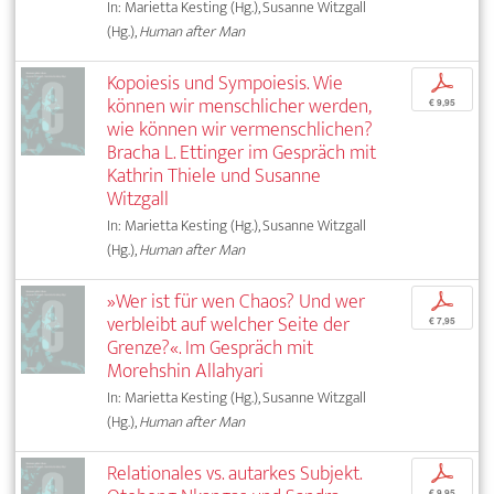
In: Marietta Kesting (Hg.), Susanne Witzgall
(Hg.),
Human after Man
Kopoiesis und Sympoiesis. Wie
p
können wir menschlicher werden,
€ 9,95
wie können wir vermenschlichen?
Bracha L. Ettinger im Gespräch mit
Kathrin Thiele und Susanne
Witzgall
In: Marietta Kesting (Hg.), Susanne Witzgall
(Hg.),
Human after Man
»Wer ist für wen Chaos? Und wer
p
verbleibt auf welcher Seite der
€ 7,95
Grenze?«. Im Gespräch mit
Morehshin Allahyari
In: Marietta Kesting (Hg.), Susanne Witzgall
(Hg.),
Human after Man
Relationales vs. autarkes Subjekt.
p
€ 9,95