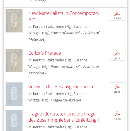
New Materialists in Contemporary
p
Art
€ 9,95
In: Kerstin Stakemeier (Hg.), Susanne
Witzgall (Hg.),
Power of Material – Politics of
Materiality
Editor's Preface
p
gratis
In: Kerstin Stakemeier (Hg.), Susanne
Witzgall (Hg.),
Power of Material – Politics of
Materiality
Vorwort der Herausgeberinnen
p
gratis
In: Kerstin Stakemeier (Hg.), Susanne
Witzgall (Hg.),
Fragile Identitäten
Fragile Identitäten und die Frage
p
des Zusammenlebens. Einleitung I
€ 7,95
In: Kerstin Stakemeier (Hg.), Susanne