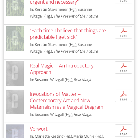
urgent and necessary"
€ 7,95
In: Kerstin Stakemeier (Hg.), Susanne
Witzgall (Hg.),
The Present of the Future
"Each time I believe that things are
p
predictable I get sick"
€ 7,95
In: Kerstin Stakemeier (Hg.), Susanne
Witzgall (Hg.),
The Present of the Future
Real Magic – An Introductory
p
Approach
€ 9,95
In: Susanne Witzgall (Hg.),
Real Magic
Invocations of Matter –
p
Contemporary Art and New
€ 9,95
Materialism as a Magical Diagram
In: Susanne Witzgall (Hg.),
Real Magic
Vorwort
p
€ 5,95
In: Marietta Kesting (Hg.), Maria Muhle (Hg.),