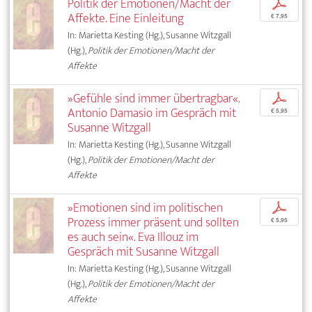
Politik der Emotionen/Macht der
p
Affekte. Eine Einleitung
€ 7,95
In: Marietta Kesting (Hg.), Susanne Witzgall
(Hg.),
Politik der Emotionen/Macht der
Affekte
»Gefühle sind immer übertragbar«.
p
Antonio Damasio im Gespräch mit
€ 5,95
Susanne Witzgall
In: Marietta Kesting (Hg.), Susanne Witzgall
(Hg.),
Politik der Emotionen/Macht der
Affekte
»Emotionen sind im politischen
p
Prozess immer präsent und sollten
€ 5,95
es auch sein«. Eva Illouz im
Gespräch mit Susanne Witzgall
In: Marietta Kesting (Hg.), Susanne Witzgall
(Hg.),
Politik der Emotionen/Macht der
Affekte