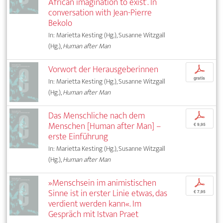
African imagination to exist’. In
conversation with Jean-Pierre
Bekolo
In: Marietta Kesting (Hg.), Susanne Witzgall
(Hg.),
Human after Man
Vorwort der Herausgeberinnen
p
gratis
In: Marietta Kesting (Hg.), Susanne Witzgall
(Hg.),
Human after Man
Das Menschliche nach dem
p
Menschen [Human after Man] –
€ 9,95
erste Einführung
In: Marietta Kesting (Hg.), Susanne Witzgall
(Hg.),
Human after Man
»Menschsein im animistischen
p
Sinne ist in erster Linie etwas, das
€ 7,95
verdient werden kann«. Im
Gespräch mit Istvan Praet