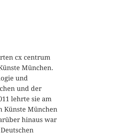
erten cx centrum
n Künste München.
logie und
nchen und der
011 lehrte sie am
den Künste München
arüber hinaus war
m Deutschen