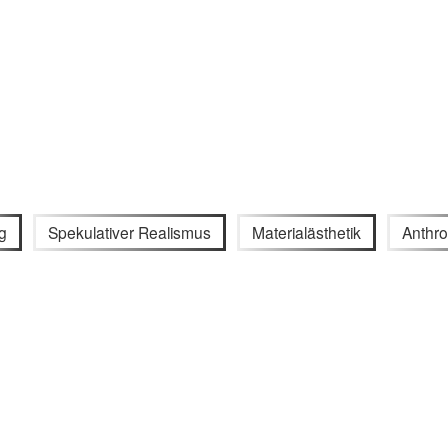
g
Spekulativer Realismus
Materialästhetik
Anthro