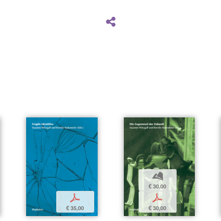
b
€ 30,00
p
p
€ 35,00
€ 30,00