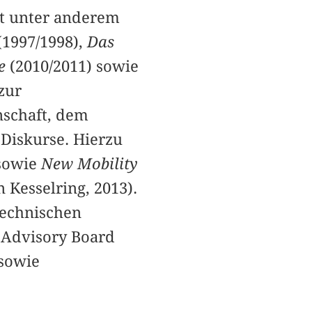
t unter anderem
(1997/1998),
Das
re
(2010/2011) sowie
zur
nschaft, dem
 Diskurse. Hierzu
sowie
New Mobility
 Kesselring, 2013).
Technischen
l Advisory Board
sowie