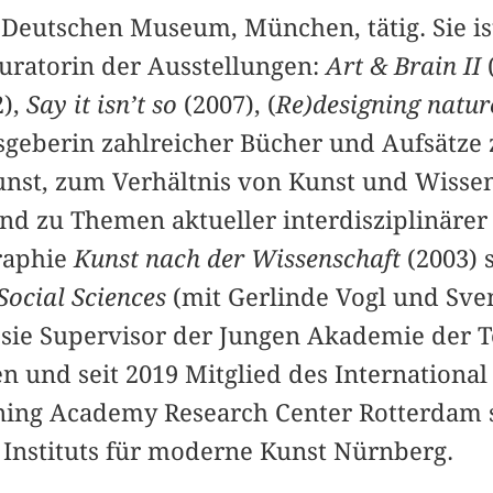
eutschen Museum, München, tätig. Sie is
uratorin der Ausstellungen:
Art & Brain II
2),
Say it isn’t so
(2007), (
Re)designing natu
geberin zahlreicher Bücher und Aufsätze 
unst, zum Verhältnis von Kunst und Wisse
nd zu Themen aktueller interdisziplinärer
raphie
Kunst nach der Wissenschaft
(2003) 
Social Sciences
(mit Gerlinde Vogl und Sven
st sie Supervisor der Jungen Akademie der 
n und seit 2019 Mitglied des Internationa
ning Academy Research Center Rotterdam 
 Instituts für moderne Kunst Nürnberg.