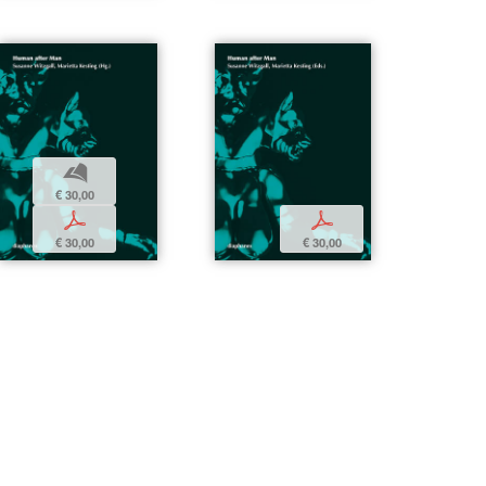
b
€ 30,00
p
p
€ 30,00
€ 30,00