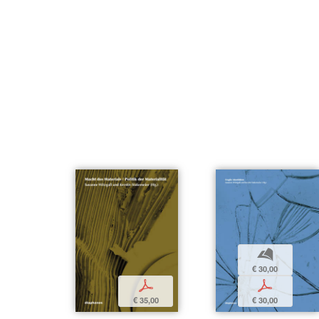
b
€ 30,00
p
p
€ 35,00
€ 30,00