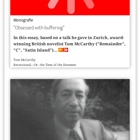
Monografie
“Obsessed with buffering”
In this essay, based on a talk he gave in Zurich, award-
winning British novelist Tom McCarthy ("Remainder",
"C", "Satin Island")...
ABO
Tom McCarthy
Recessional—Or, the Time of the Hammer