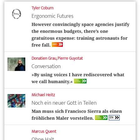
Tyler Coburn
Ergonomic Futures
However convincingly space agencies justify
the enormous budgets, there’s one
gratuitous expense: training astronauts for
ABO
free fall.
Donatien Grau
,
Pierre Guyotat
Conversation
»By using voices I have rediscovered what
OPEN
we call humanity.«
ACCESS
Michael Heitz
Noch ein neuer Gott in Teilen
Man muss sich Francisco Sierra als einen
EN
OPEN
fröhlichen Maler vorstellen.
ACCESS
Marcus Quent
Ohne Halt