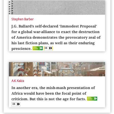
Stephen Barber
J.G. Ballard’s self-declared ‘Immodest Proposal’
for a global war-­alliance to exact the destruction
of America demonstrates the provocatory zeal of
his last fiction plans, as well as their enduring
DE
OPEN
prescience.
ACCESS
A.K. Kaiza
In another era, the mish-mash presentation of
Africa would have been the focal point of
OPEN
criticism. But this is not the age for facts.
ACCESS
DE