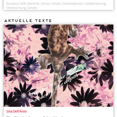
Russland
DDR
Identität
Zensur
Körper
Geheimdienste
Subjektivierung
Überwachung
Gender
Aktuelle Texte
Sina Dell’Anno