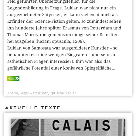
Feld geführten Übersetzungsfehler, für die
Legendenbildung in Frage. Lukian war nicht nur ein
ausgezeichneter Satyriker, er kann vielleicht auch als
Erfinder der Science-Fiction gelten, so zumindest sehen
ihn hunderte Jahre später Erasmus von Rotterdam und
Thomas Morus, die gemeinsam einige seiner Schriften
herausgeben (luciani opuscula, 1506).
Lukian von Samosata war ausgebildeter Künstler – so
behaupten es seine wenigen Biografen – und sehr an
ästhetischen Fragen interessiert. Ihm war also das
gefährliche Potential einer konkaven Spiegelfläche...
OPEN
ACCESS
Antike
Gegenwartskunst
Optische Medien
Aktuelle Texte