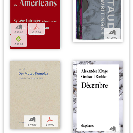
b
p
b
€ 15,00
€ 15,00
e
€ 100,00
€ 12,99
b
p
€ 40,00
€ 40,00
b