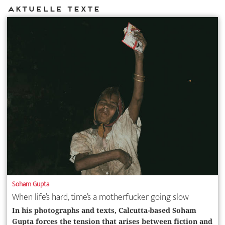
Aktuelle Texte
Soham Gupta
When life’s hard, time’s a motherfucker going slow
In his photographs and texts, ­Calcutta-based Soham
Gupta forces the tension that arises between fiction and