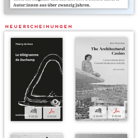
Autor:innen aus über zwanzig Jahren.
Neuerscheinungen
b
p
b
p
€ 35,00
€ 40,00
€ 30,00
€ 40,00