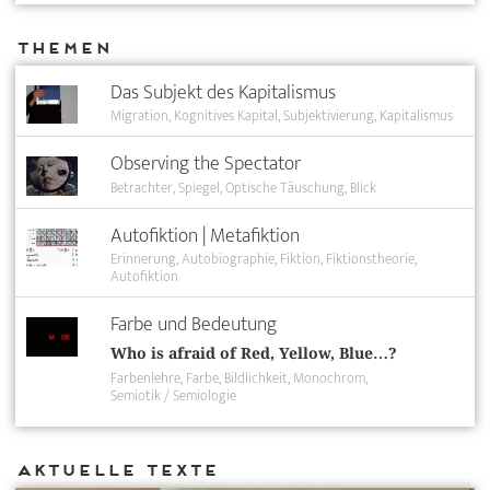
Themen
Das Subjekt des Kapitalismus
Migration
Kognitives Kapital
Subjektivierung
Kapitalismus
Observing the Spectator
Betrachter
Spiegel
Optische Täuschung
Blick
Autofiktion | Metafiktion
Erinnerung
Autobiographie
Fiktion
Fiktionstheorie
Autofiktion
Farbe und Bedeutung
Who is afraid of Red, Yellow, Blue…?
Farbenlehre
Farbe
Bildlichkeit
Monochrom
Semiotik / Semiologie
Aktuelle Texte