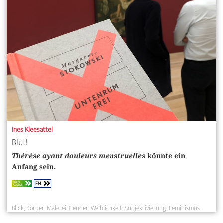
Ines Kleesattel
Blut!
Thérèse ayant douleurs menstruelles
könnte ein
Anfang sein.
EN
OPEN
ACCESS
Blick
Körper
Malerei
Gender
Weiblichkeit
Subjektivierung
Feminismus