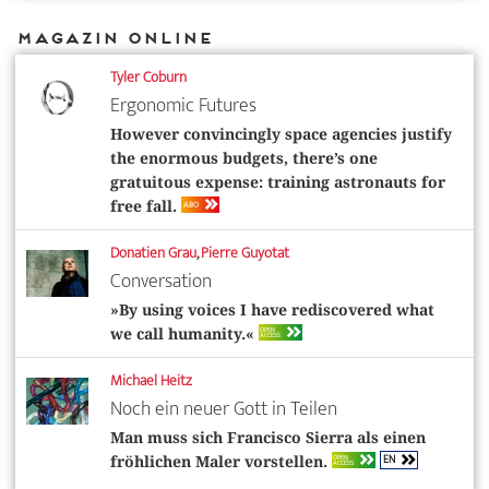
Magazin Online
Tyler Coburn
Ergonomic Futures
However convincingly space agencies justify
the enormous budgets, there’s one
gratuitous expense: training astronauts for
ABO
free fall.
Donatien Grau
,
Pierre Guyotat
Conversation
»By using voices I have rediscovered what
OPEN
we call humanity.«
ACCESS
Michael Heitz
Noch ein neuer Gott in Teilen
Man muss sich Francisco Sierra als einen
EN
OPEN
fröhlichen Maler vorstellen.
ACCESS