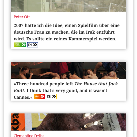
Peter Ott
2007 hatte ich die Idee, einen Spielfilm über eine
deutsche Frau zu machen, die im Irak entführt
wird. Es sollte ein reines Kammerspiel werden.
EN
OPEN
ACCESS
»Three hundred people left
The House that Jack
Built
. I think that’s very good, and it wasn’t
DE
ABO
Cannes.«
Clémentine Deliss