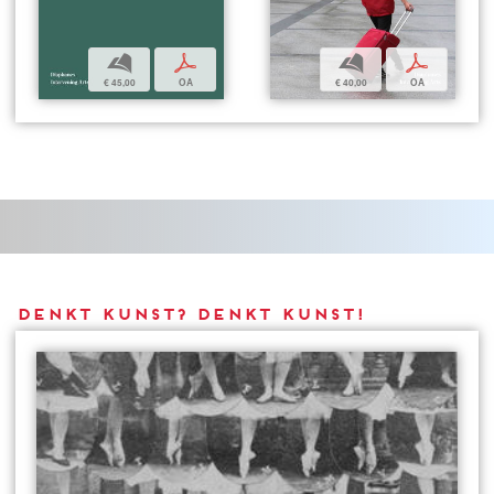
b
p
b
p
€ 45,00
OA
€ 40,00
OA
DENKT KUNST? DENKT KUNST!