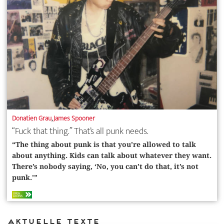
Donatien Grau
,
James Spooner
“Fuck that thing.” That’s all punk needs.
“The thing about punk is that you’re allowed to talk
about anything. Kids can talk about whatever they want.
There’s nobody saying, ‘No, you can’t do that, it’s not
punk.’”
OPEN
ACCESS
Aktuelle Texte