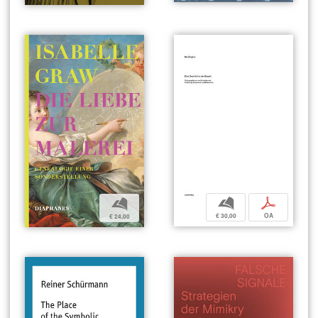
b
p
b
€ 30,00
OA
€ 24,00