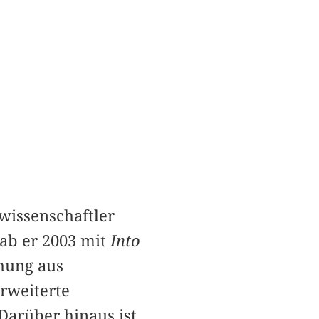
wissenschaftler
gab er 2003 mit
Into
chung aus
rweiterte
Darüber hinaus ist