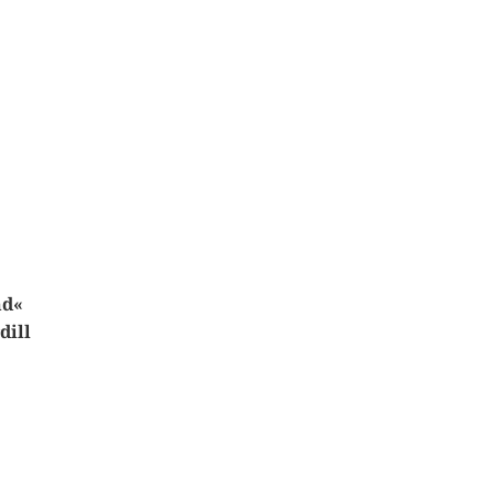
nd«
dill