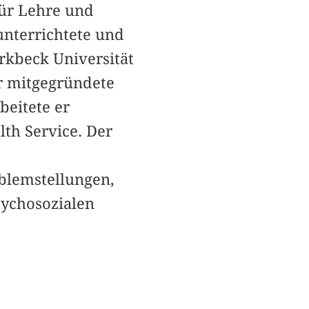
für Lehre und
unterrichtete und
irkbeck Universität
er mitgegründete
beitete er
lth Service. Der
blemstellungen,
sychosozialen