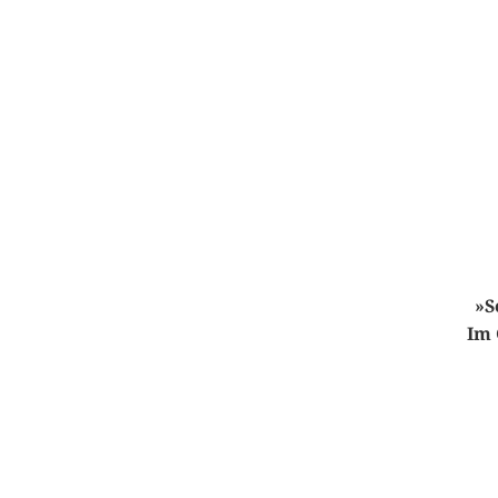
»S
Im 