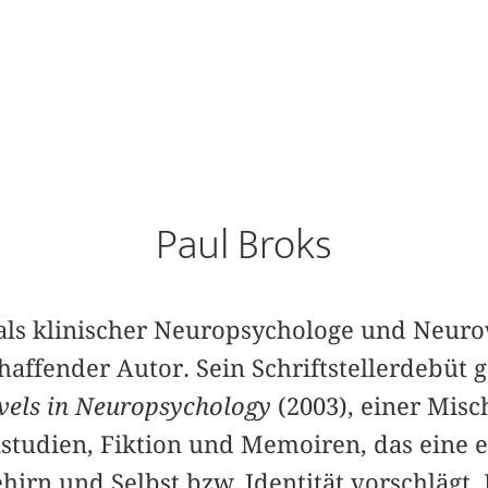
Paul Broks
 als klinischer Neuropsychologe und Neuro
chaffender Autor. Sein Schriftstellerdebüt 
avels in Neuropsychology
(2003), einer Mis
lstudien, Fiktion und Memoiren, das eine e
irn und Selbst bzw. Identität vorschlägt. 