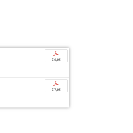
p
€ 9,95
p
€ 7,95