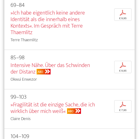
69–84
»Ich habe eigentlich keine andere
p
Identität als die innerhalb eines
€ 9,95
Kontexts«. Im Gespräch mit Terre
Thaemlitz
Terre Thaemlitz
85–98
Intensive Nähe. Über das Schwinden
p
der Distanz
€ 9,95
ABO
Okwui Enwezor
99–103
»Fragilität ist die einzige Sache, die ich
p
wirklich über mich weiß«
€ 7,95
ABO
Claire Denis
104–109