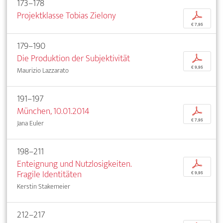
173–178
Projektklasse Tobias Zielony
p
€ 7,95
179–190
Die Produktion der Subjektivität
p
€ 9,95
Maurizio Lazzarato
191–197
München, 10.01.2014
p
€ 7,95
Jana Euler
198–211
Enteignung und Nutzlosigkeiten.
p
Fragile Identitäten
€ 9,95
Kerstin Stakemeier
212–217