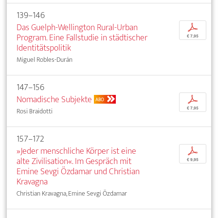
139–146
Das Guelph-Wellington Rural-Urban
p
Program. Eine Fallstudie in städtischer
€ 7,95
Identitätspolitik
Miguel Robles-Durán
147–156
Nomadische Subjekte
p
ABO
€ 7,95
Rosi Braidotti
157–172
»Jeder menschliche Körper ist eine
p
alte Zivilisation«. Im Gespräch mit
€ 9,95
Emine Sevgi Özdamar und Christian
Kravagna
Christian Kravagna, Emine Sevgi Özdamar