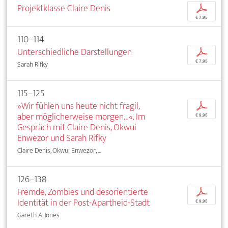
Projektklasse Claire Denis
p
€ 7,95
110–114
Unterschiedliche Darstellungen
p
€ 7,95
Sarah Rifky
115–125
»Wir fühlen uns heute nicht fragil,
p
aber möglicherweise morgen…«. Im
€ 9,95
Gespräch mit Claire Denis, Okwui
Enwezor und Sarah Rifky
Claire Denis, Okwui Enwezor, ...
126–138
Fremde, Zombies und desorientierte
p
Identität in der Post-Apartheid-Stadt
€ 9,95
Gareth A. Jones