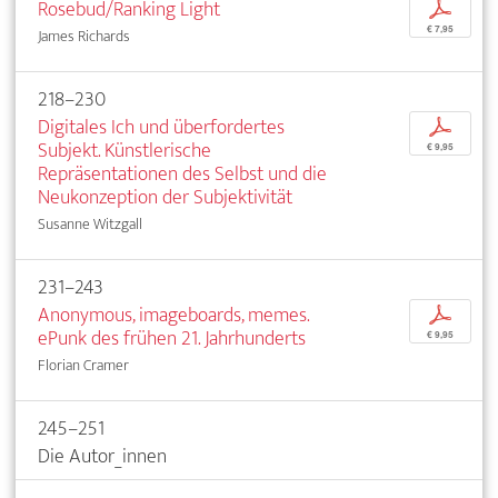
Rosebud/Ranking Light
p
€ 7,95
James Richards
218–230
Digitales Ich und überfordertes
p
Subjekt. Künstlerische
€ 9,95
Repräsentationen des Selbst und die
Neukonzeption der Subjektivität
Susanne Witzgall
231–243
Anonymous, imageboards, memes.
p
ePunk des frühen 21. Jahrhunderts
€ 9,95
Florian Cramer
245–251
Die Autor_innen