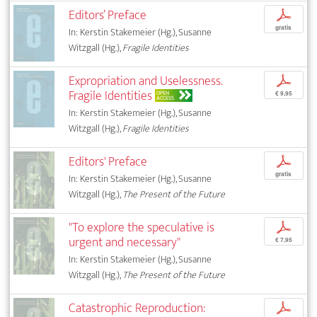
Editors’ Preface
p
gratis
In: Kerstin Stakemeier (Hg.), Susanne
Witzgall (Hg.),
Fragile Identities
Expropriation and Uselessness.
p
Fragile Identities
OPEN
€ 9,95
ACCESS
In: Kerstin Stakemeier (Hg.), Susanne
Witzgall (Hg.),
Fragile Identities
Editors' Preface
p
gratis
In: Kerstin Stakemeier (Hg.), Susanne
Witzgall (Hg.),
The Present of the Future
"To explore the speculative is
p
urgent and necessary"
€ 7,95
In: Kerstin Stakemeier (Hg.), Susanne
Witzgall (Hg.),
The Present of the Future
Catastrophic Reproduction:
p