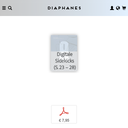
Diaphanes
Digitale
Sidekicks
(S. 23 – 28)
p
€ 7,95