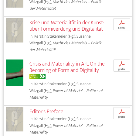
Witzgall (Hg.),
Macht des Materials – Politik
der Materialität
Krise und Materialität in der Kunst:
p
über Formwerdung und Digitalität
€ 9,95
In: Kerstin Stakemeier (Hg.), Susanne
Witzgall (Hg.),
Macht des Materials – Politik
der Materialität
Crisis and Materiality in Art. On the
p
Becoming of Form and Digitality
gratis
OPEN
ACCESS
In: Kerstin Stakemeier (Hg.), Susanne
Witzgall (Hg.),
Power of Material – Politics of
Materiality
Editor's Preface
p
gratis
In: Kerstin Stakemeier (Hg.), Susanne
Witzgall (Hg.),
Power of Material – Politics of
Materiality