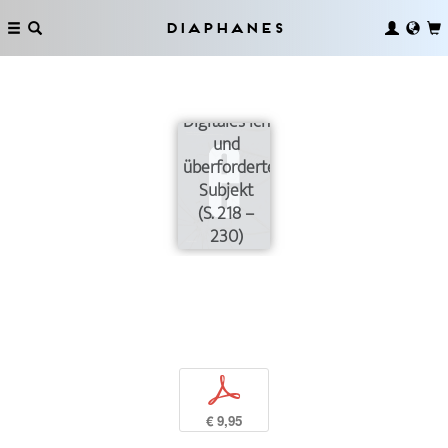
Diaphanes
Digitales Ich
und
überfordertes
Subjekt
(S. 218 –
230)
p
€ 9,95