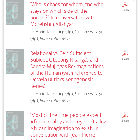
‘Who is chaos for whom, and who
p
stays on which side of the
€ 7,95
border?’. In conversation with
Morehshin Allahyari
In: Marietta Kesting (Hg.), Susanne Witzgall
(Hg.),
Human after Man
Relational vs. Self-Sufficient
p
Subject. Otobong Nkanga’s and
€ 9,95
Sandra Mujinga’s Re-Imaginations
of the Human (with reference to
Octavia Butler’s Xenogenesis
Series)
In: Marietta Kesting (Hg.), Susanne Witzgall
(Hg.),
Human after Man
‘Most of the time people expect
p
African reality and they don’t allow
€ 7,95
African imagination to exist’. In
conversation with Jean-Pierre