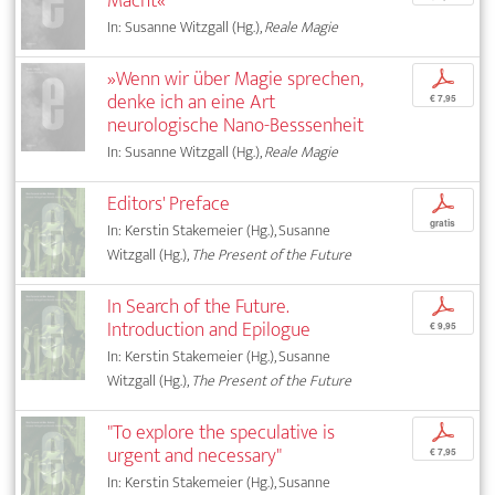
Macht«
In: Susanne Witzgall (Hg.),
Reale Magie
»Wenn wir über Magie sprechen,
p
denke ich an eine Art
€ 7,95
neurologische Nano-Besssenheit
In: Susanne Witzgall (Hg.),
Reale Magie
Editors' Preface
p
gratis
In: Kerstin Stakemeier (Hg.), Susanne
Witzgall (Hg.),
The Present of the Future
In Search of the Future.
p
Introduction and Epilogue
€ 9,95
In: Kerstin Stakemeier (Hg.), Susanne
Witzgall (Hg.),
The Present of the Future
"To explore the speculative is
p
urgent and necessary"
€ 7,95
In: Kerstin Stakemeier (Hg.), Susanne