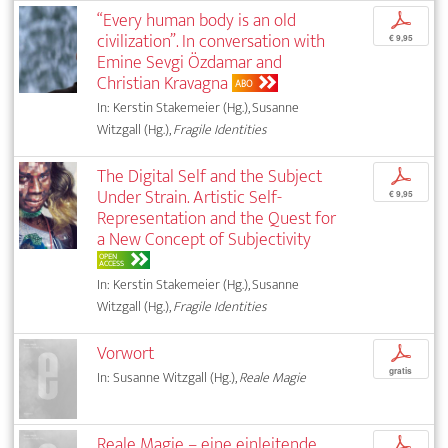
“Every human body is an old
p
civilization”. In conversation with
€ 9,95
Emine Sevgi Özdamar and
Christian Kravagna
ABO
In: Kerstin Stakemeier (Hg.), Susanne
Witzgall (Hg.),
Fragile Identities
The Digital Self and the Subject
p
Under Strain. Artistic Self-
€ 9,95
Representation and the Quest for
a New Concept of Subjectivity
OPEN
ACCESS
In: Kerstin Stakemeier (Hg.), Susanne
Witzgall (Hg.),
Fragile Identities
Vorwort
p
gratis
In: Susanne Witzgall (Hg.),
Reale Magie
Reale Magie – eine einleitende
p