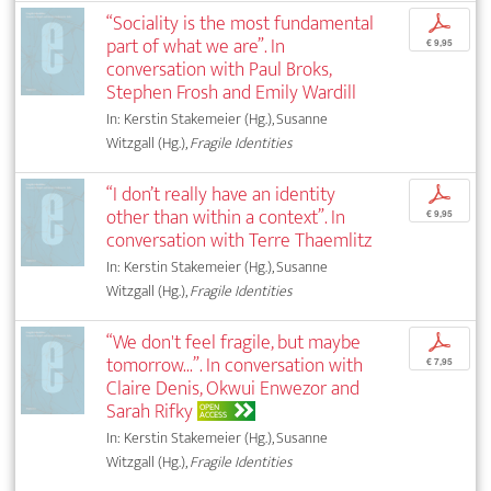
“Sociality is the most fundamental
p
part of what we are”. In
€ 9,95
conversation with Paul Broks,
Stephen Frosh and Emily Wardill
In: Kerstin Stakemeier (Hg.), Susanne
Witzgall (Hg.),
Fragile Identities
“I don’t really have an identity
p
other than within a context”. In
€ 9,95
conversation with Terre Thaemlitz
In: Kerstin Stakemeier (Hg.), Susanne
Witzgall (Hg.),
Fragile Identities
“We don't feel fragile, but maybe
p
tomorrow...”. In conversation with
€ 7,95
Claire Denis, Okwui Enwezor and
Sarah Rifky
OPEN
ACCESS
In: Kerstin Stakemeier (Hg.), Susanne
Witzgall (Hg.),
Fragile Identities