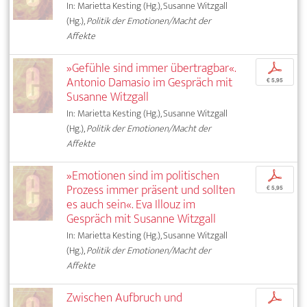
In: Marietta Kesting (Hg.), Susanne Witzgall
(Hg.),
Politik der Emotionen/Macht der
Affekte
»Gefühle sind immer übertragbar«.
p
Antonio Damasio im Gespräch mit
€ 5,95
Susanne Witzgall
In: Marietta Kesting (Hg.), Susanne Witzgall
(Hg.),
Politik der Emotionen/Macht der
Affekte
»Emotionen sind im politischen
p
Prozess immer präsent und sollten
€ 5,95
es auch sein«. Eva Illouz im
Gespräch mit Susanne Witzgall
In: Marietta Kesting (Hg.), Susanne Witzgall
(Hg.),
Politik der Emotionen/Macht der
Affekte
Zwischen Aufbruch und
p