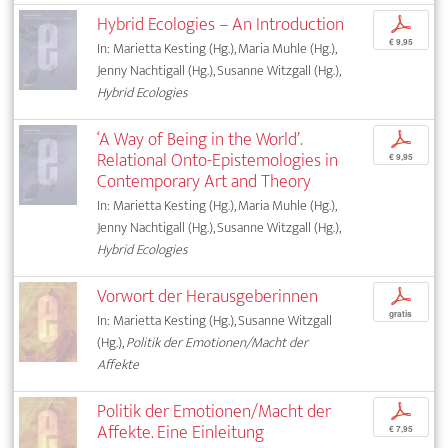
Hybrid Ecologies – An Introduction
p
€ 9,95
In: Marietta Kesting (Hg.), Maria Muhle (Hg.),
Jenny Nachtigall (Hg.), Susanne Witzgall (Hg.),
Hybrid Ecologies
‘A Way of Being in the World’.
p
Relational Onto-Epistemologies in
€ 9,95
Contemporary Art and Theory
In: Marietta Kesting (Hg.), Maria Muhle (Hg.),
Jenny Nachtigall (Hg.), Susanne Witzgall (Hg.),
Hybrid Ecologies
Vorwort der Herausgeberinnen
p
gratis
In: Marietta Kesting (Hg.), Susanne Witzgall
(Hg.),
Politik der Emotionen/Macht der
Affekte
Politik der Emotionen/Macht der
p
Affekte. Eine Einleitung
€ 7,95