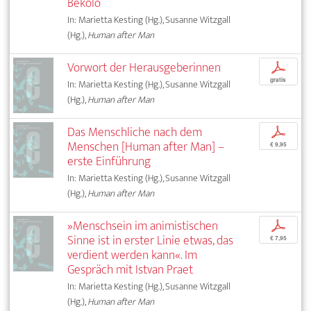
Bekolo
In: Marietta Kesting (Hg.), Susanne Witzgall
(Hg.),
Human after Man
Vorwort der Herausgeberinnen
p
gratis
In: Marietta Kesting (Hg.), Susanne Witzgall
(Hg.),
Human after Man
Das Menschliche nach dem
p
Menschen [Human after Man] –
€ 9,95
erste Einführung
In: Marietta Kesting (Hg.), Susanne Witzgall
(Hg.),
Human after Man
»Menschsein im animistischen
p
Sinne ist in erster Linie etwas, das
€ 7,95
verdient werden kann«. Im
Gespräch mit Istvan Praet
In: Marietta Kesting (Hg.), Susanne Witzgall
(Hg.),
Human after Man