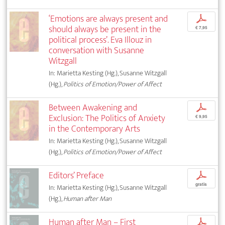
‘Emotions are always present and
p
should always be present in the
€ 7,95
political process’. Eva Illouz in
conversation with Susanne
Witzgall
In: Marietta Kesting (Hg.), Susanne Witzgall
(Hg.),
Politics of Emotion/Power of Affect
Between Awakening and
p
Exclusion: The Politics of Anxiety
€ 9,95
in the Contemporary Arts
In: Marietta Kesting (Hg.), Susanne Witzgall
(Hg.),
Politics of Emotion/Power of Affect
Editors’ Preface
p
gratis
In: Marietta Kesting (Hg.), Susanne Witzgall
(Hg.),
Human after Man
Human after Man – First
p