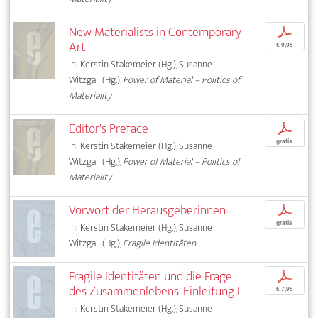
New Materialists in Contemporary
p
Art
€ 9,95
In: Kerstin Stakemeier (Hg.), Susanne
Witzgall (Hg.),
Power of Material – Politics of
Materiality
Editor's Preface
p
gratis
In: Kerstin Stakemeier (Hg.), Susanne
Witzgall (Hg.),
Power of Material – Politics of
Materiality
Vorwort der Herausgeberinnen
p
gratis
In: Kerstin Stakemeier (Hg.), Susanne
Witzgall (Hg.),
Fragile Identitäten
Fragile Identitäten und die Frage
p
des Zusammenlebens. Einleitung I
€ 7,95
In: Kerstin Stakemeier (Hg.), Susanne