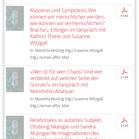
Kopoiesis und Sympoiesis. Wie
p
können wir menschlicher werden,
€ 9,95
wie können wir vermenschlichen?
Bracha L. Ettinger im Gespräch mit
Kathrin Thiele und Susanne
Witzgall
In: Marietta Kesting (Hg.), Susanne Witzgall
(Hg.),
Human after Man
»Wer ist für wen Chaos? Und wer
p
verbleibt auf welcher Seite der
€ 7,95
Grenze?«. Im Gespräch mit
Morehshin Allahyari
In: Marietta Kesting (Hg.), Susanne Witzgall
(Hg.),
Human after Man
Relationales vs. autarkes Subjekt.
p
Otobong Nkangas und Sandra
€ 9,95
Mujingas Re-Imaginationen des