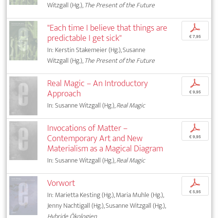
Witzgall (Hg.),
The Present of the Future
"Each time I believe that things are
p
predictable I get sick"
€ 7,95
In: Kerstin Stakemeier (Hg.), Susanne
Witzgall (Hg.),
The Present of the Future
Real Magic – An Introductory
p
Approach
€ 9,95
In: Susanne Witzgall (Hg.),
Real Magic
Invocations of Matter –
p
Contemporary Art and New
€ 9,95
Materialism as a Magical Diagram
In: Susanne Witzgall (Hg.),
Real Magic
Vorwort
p
€ 5,95
In: Marietta Kesting (Hg.), Maria Muhle (Hg.),
Jenny Nachtigall (Hg.), Susanne Witzgall (Hg.),
Hybride Ökologien