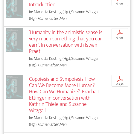
Introduction
€ 7,95
In: Marietta Kesting (Hg.), Susanne Witzgall
(Hg.),
Human after Man
‘Humanity in the animistic sense is
p
very much something that you can
€ 7,95
earn’. In conversation with Istvan
Praet
In: Marietta Kesting (Hg.), Susanne Witzgall
(Hg.),
Human after Man
Copoiesis and Sympoiesis. How
p
Can We Become More Human?
€ 9,95
How Can We Humanize?. Bracha L.
Ettinger in conversation with
Kathrin Thiele and Susanne
Witzgall
In: Marietta Kesting (Hg.), Susanne Witzgall
(Hg.),
Human after Man