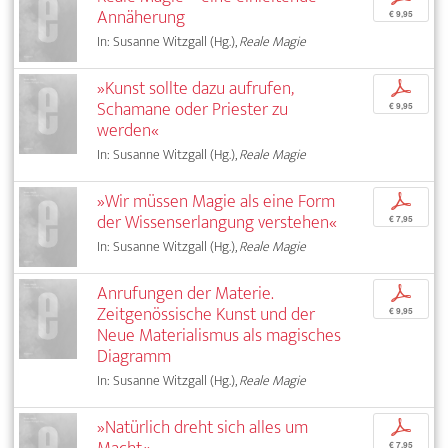
Annäherung
€ 9,95
In: Susanne Witzgall (Hg.),
Reale Magie
»Kunst sollte dazu aufrufen,
p
Schamane oder Priester zu
€ 9,95
werden«
In: Susanne Witzgall (Hg.),
Reale Magie
»Wir müssen Magie als eine Form
p
der Wissenserlangung verstehen«
€ 7,95
In: Susanne Witzgall (Hg.),
Reale Magie
Anrufungen der Materie.
p
Zeitgenössische Kunst und der
€ 9,95
Neue Materialismus als magisches
Diagramm
In: Susanne Witzgall (Hg.),
Reale Magie
»Natürlich dreht sich alles um
p
€ 7,95