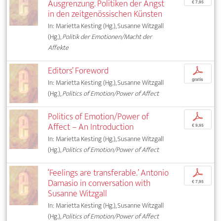
Ausgrenzung. Politiken der Angst
€ 7,95
in den zeitgenössischen Künsten
In: Marietta Kesting (Hg.), Susanne Witzgall
(Hg.),
Politik der Emotionen/Macht der
Affekte
Editors’ Foreword
p
gratis
In: Marietta Kesting (Hg.), Susanne Witzgall
(Hg.),
Politics of Emotion/Power of Affect
Politics of Emotion/Power of
p
Affect – An Introduction
€ 9,95
In: Marietta Kesting (Hg.), Susanne Witzgall
(Hg.),
Politics of Emotion/Power of Affect
‘Feelings are transferable.’ Antonio
p
Damasio in conversation with
€ 7,95
Susanne Witzgall
In: Marietta Kesting (Hg.), Susanne Witzgall
(Hg.),
Politics of Emotion/Power of Affect