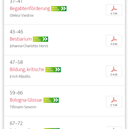
37–41
Begabtenförderung
p
OPEN
ACCESS
€ 7,95
Oleksii Viedrov
43–46
Bestiarium
p
OPEN
ACCESS
€ 5,95
Johanna-Charlotte Horst
47–58
Bildung, kritische
p
OPEN
ACCESS
€ 9,95
Erich Ribolits
59–66
Bologna-Glossar
p
OPEN
ACCESS
€ 7,95
Tillmann Severin
67–72