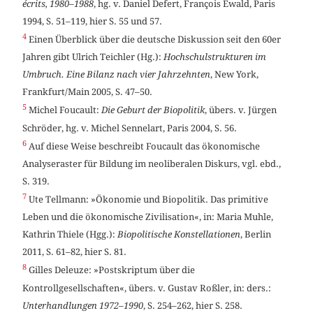
écrits, 1980–1988
, hg. v. Daniel Defert, François Ewald, Paris
1994, S. 51–119, hier S. 55 und 57.
4
Einen Überblick über die deutsche Diskussion seit den 60er
Jahren gibt Ulrich Teichler (Hg.):
Hochschulstrukturen im
Umbruch. Eine Bilanz nach vier Jahrzehnten
, New York,
Frankfurt/Main 2005, S. 47–50.
5
Michel Foucault:
Die Geburt der Biopolitik
, übers. v. Jürgen
Schröder, hg. v. Michel Sennelart, Paris 2004, S. 56.
6
Auf diese Weise beschreibt Foucault das ökonomische
Analyseraster für Bildung im neoliberalen Diskurs, vgl. ebd.,
S. 319.
7
Ute Tellmann: »Ökonomie und Biopolitik. Das primitive
Leben und die ökonomische Zivilisation«, in: Maria Muhle,
Kathrin Thiele (Hgg.):
Biopolitische Konstellationen
, Berlin
2011, S. 61–82, hier S. 81.
8
Gilles Deleuze: »Postskriptum über die
Kontrollgesellschaften«, übers. v. Gustav Roßler, in: ders.:
Unterhandlungen 1972–1990
, S. 254–262, hier S. 258.