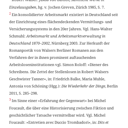
Robert Walser:
Jakob von Gunten, Sämtliche Werke in
Einzelausgaben
, hg. v. Jochen Greven, Zürich 1985, S. 7.
2
Ein konsolidierter Arbeitsmarkt existiert in Deutschland seit
der Einrichtung eines flächendeckenden Vermittlungs- und
Versicherungssystems in den 20er Jahren. Vgl. Hans-Walter
Schmuhl:
Arbeitsmarkt und Arbeitsmarktverwaltung in
Deutschland 1870–2002
, Nürnberg 2003. Zur Herkunft der
Romanpoetik von Walsers Berliner Romanen aus den
Verfahren der in ihnen prominent auftauchenden
Arbeitsloseninstitutionen vgl. Simon Roloff: »Diener des
Schreibens. Die Zettel der Stellenlosen in Robert Walsers
Geschwister Tanner«, in: Friedrich Balke, Maria Muhle,
Antonia von Schöning (Hgg.):
Die Wiederkehr der Dinge
, Berlin
2011, S. 285–298.
3
Im Sinne einer »Erfahrung der Gegenwart« bei Michel
Foucault, die über eine Historisierung zwischen Fiktion und
geschichtlicher Tatsache vermittelbar wird. Vgl. Michel
Foucault: »Entretien avec Duccio Trombadori«, in:
Dits et