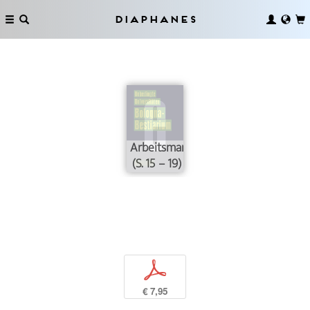
Diaphanes
Arbeitsmarkt
(S. 15 – 19)
p
€ 7,95