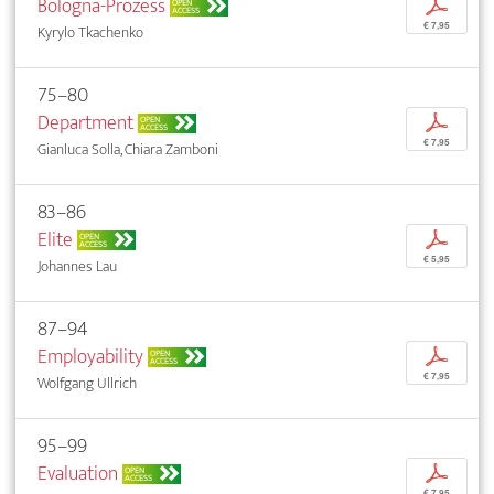
Bologna-Prozess
p
OPEN
ACCESS
€ 7,95
Kyrylo Tkachenko
75–80
Department
p
OPEN
ACCESS
€ 7,95
Gianluca Solla, Chiara Zamboni
83–86
Elite
p
OPEN
ACCESS
€ 5,95
Johannes Lau
87–94
Employability
p
OPEN
ACCESS
€ 7,95
Wolfgang Ullrich
95–99
Evaluation
p
OPEN
ACCESS
€ 7,95