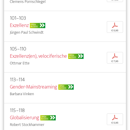
Clemens Pornschlegel
101–103
Exzellenz
p
OPEN
ACCESS
€ 5,95
Jürgen Paul Schwindt
105–110
Exzellenz(en), velociferische
p
OPEN
ACCESS
€ 7,95
Ottmar Ette
113–114
Gender-Mainstreaming
OPEN
ACCESS
Barbara Vinken
115–118
Globalisierung
p
OPEN
ACCESS
€ 5,95
Robert Stockhammer