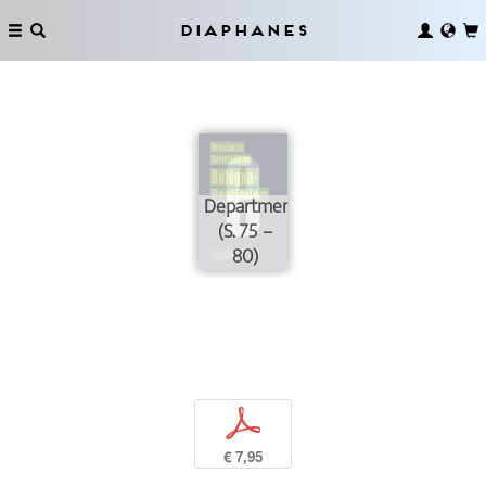
Diaphanes
Department
(S. 75 –
80)
p
€ 7,95