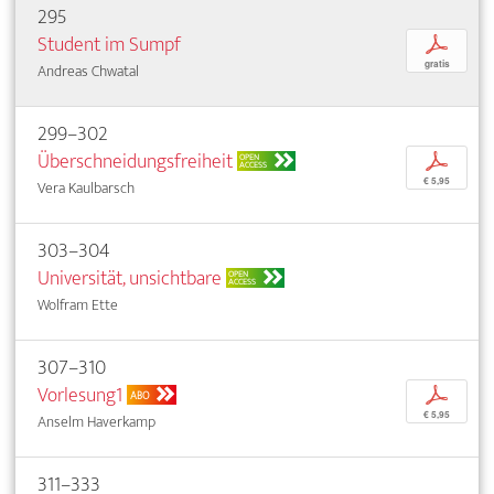
295
Student im Sumpf
p
gratis
Andreas Chwatal
299–302
Überschneidungsfreiheit
p
OPEN
ACCESS
€ 5,95
Vera Kaulbarsch
303–304
Universität, unsichtbare
OPEN
ACCESS
Wolfram Ette
307–310
Vorlesung1
p
ABO
€ 5,95
Anselm Haverkamp
311–333