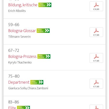
Bildung, kritische
p
OPEN
ACCESS
€ 9,95
Erich Ribolits
59–66
Bologna-Glossar
p
OPEN
ACCESS
€ 7,95
Tillmann Severin
67–72
Bologna-Prozess
p
OPEN
ACCESS
€ 7,95
Kyrylo Tkachenko
75–80
Department
p
OPEN
ACCESS
€ 7,95
Gianluca Solla, Chiara Zamboni
83–86
Elite
p
OPEN
ACCESS