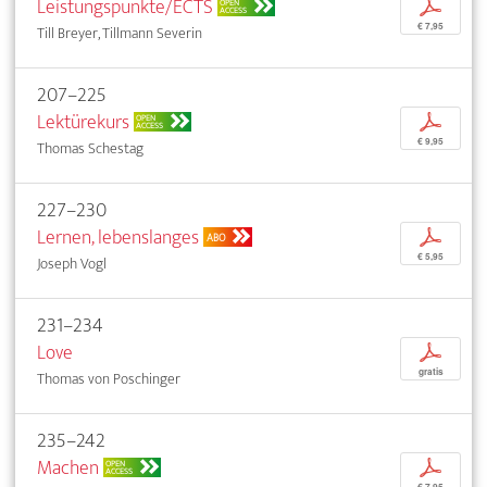
Leistungspunkte/ECTS
p
OPEN
ACCESS
€ 7,95
Till Breyer, Tillmann Severin
207–225
Lektürekurs
p
OPEN
ACCESS
€ 9,95
Thomas Schestag
227–230
Lernen, lebenslanges
p
ABO
€ 5,95
Joseph Vogl
231–234
Love
p
gratis
Thomas von Poschinger
235–242
Machen
p
OPEN
ACCESS
€ 7,95