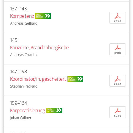
137–143
Kompetenz
p
OPEN
ACCESS
€ 7,95
Andreas Gelhard
145
Konzerte, Brandenburgische
p
gratis
Andreas Chwatal
147–158
Koordinator/in, gescheitert
p
OPEN
ACCESS
€ 9,95
Stephan Packard
159–164
Korporatisierung
p
OPEN
ACCESS
€ 7,95
Johan Willner