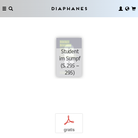
Diaphanes
Student
im Sumpf
(S. 295 –
295)
p
gratis