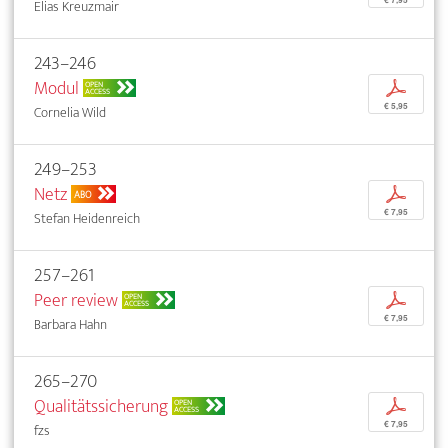
Elias Kreuzmair
243–246
Modul
p
OPEN
ACCESS
€ 5,95
Cornelia Wild
249–253
Netz
p
ABO
€ 7,95
Stefan Heidenreich
257–261
Peer review
p
OPEN
ACCESS
€ 7,95
Barbara Hahn
265–270
Qualitätssicherung
p
OPEN
ACCESS
€ 7,95
fzs