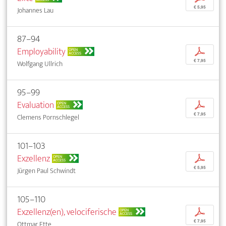
€ 5,95
Johannes Lau
87–94
Employability
p
OPEN
ACCESS
€ 7,95
Wolfgang Ullrich
95–99
Evaluation
p
OPEN
ACCESS
€ 7,95
Clemens Pornschlegel
101–103
Exzellenz
p
OPEN
ACCESS
€ 5,95
Jürgen Paul Schwindt
105–110
Exzellenz(en), velociferische
p
OPEN
ACCESS
€ 7,95
Ottmar Ette