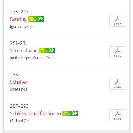
273–277
Ranking
p
OPEN
ACCESS
€ 7,95
Igor Samokhin
281–284
Sammelband
p
OPEN
ACCESS
€ 5,95
Judith Kasper, Cornelia Wild
285
Schalter
p
gratis
Josef Knoll
287–293
Schlüsselqualifikationen
p
OPEN
ACCESS
€ 7,95
Michael Ott