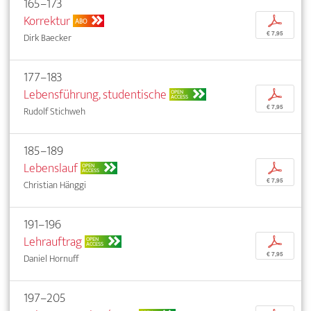
165–173
Korrektur
p
ABO
€ 7,95
Dirk Baecker
177–183
Lebensführung, studentische
p
OPEN
ACCESS
€ 7,95
Rudolf Stichweh
185–189
Lebenslauf
p
OPEN
ACCESS
€ 7,95
Christian Hänggi
191–196
Lehrauftrag
p
OPEN
ACCESS
€ 7,95
Daniel Hornuff
197–205