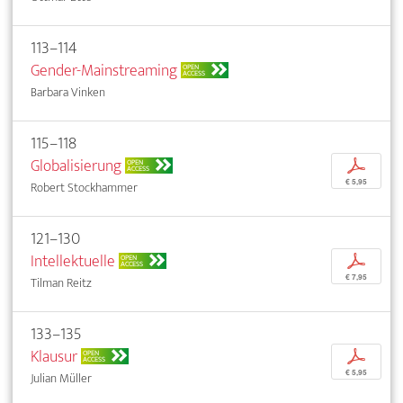
113–114
Gender-Mainstreaming
OPEN
ACCESS
Barbara Vinken
115–118
Globalisierung
p
OPEN
ACCESS
€ 5,95
Robert Stockhammer
121–130
Intellektuelle
p
OPEN
ACCESS
€ 7,95
Tilman Reitz
133–135
Klausur
p
OPEN
ACCESS
€ 5,95
Julian Müller