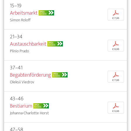
15–19
Arbeitsmarkt
p
OPEN
ACCESS
€ 7,95
Simon Roloff
21–34
Austauschbarkeit
p
OPEN
ACCESS
€ 9,95
Plínio Prado
37–41
Begabtenförderung
p
OPEN
ACCESS
€ 7,95
Oleksii Viedrov
43–46
Bestiarium
p
OPEN
ACCESS
€ 5,95
Johanna-Charlotte Horst
47–58