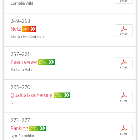
€ 5,95
Cornelia Wild
249–253
Netz
p
ABO
€ 7,95
Stefan Heidenreich
257–261
Peer review
p
OPEN
ACCESS
€ 7,95
Barbara Hahn
265–270
Qualitätssicherung
p
OPEN
ACCESS
€ 7,95
fzs
273–277
Ranking
p
OPEN
ACCESS
€ 7,95
Igor Samokhin