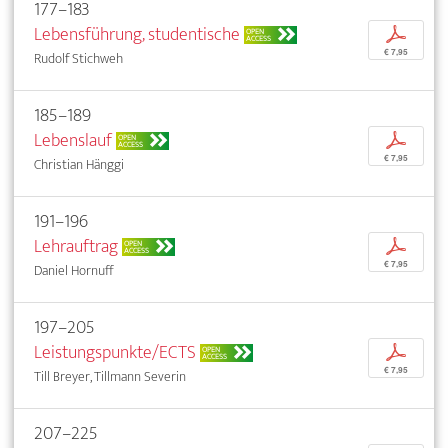
177–183
Lebensführung, studentische
p
OPEN
ACCESS
€ 7,95
Rudolf Stichweh
185–189
Lebenslauf
p
OPEN
ACCESS
€ 7,95
Christian Hänggi
191–196
Lehrauftrag
p
OPEN
ACCESS
€ 7,95
Daniel Hornuff
197–205
Leistungspunkte/ECTS
p
OPEN
ACCESS
€ 7,95
Till Breyer, Tillmann Severin
207–225