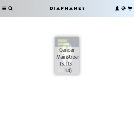
Diaphanes
Gender-
Mainstreaming
(S. 113 –
114)