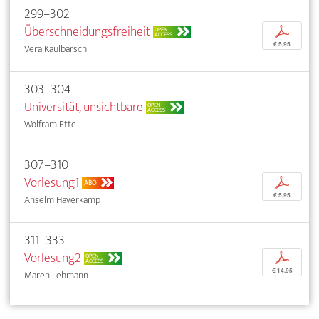
299–302
Überschneidungsfreiheit
p
OPEN
ACCESS
€ 5,95
Vera Kaulbarsch
303–304
Universität, unsichtbare
OPEN
ACCESS
Wolfram Ette
307–310
Vorlesung1
p
ABO
€ 5,95
Anselm Haverkamp
311–333
Vorlesung2
p
OPEN
ACCESS
€ 14,95
Maren Lehmann