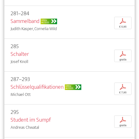
281–284
Sammelband
p
OPEN
ACCESS
€ 5,95
Judith Kasper, Cornelia Wild
285
Schalter
p
gratis
Josef Knoll
287–293
Schlüsselqualifikationen
p
OPEN
ACCESS
€ 7,95
Michael Ott
295
Student im Sumpf
p
gratis
Andreas Chwatal