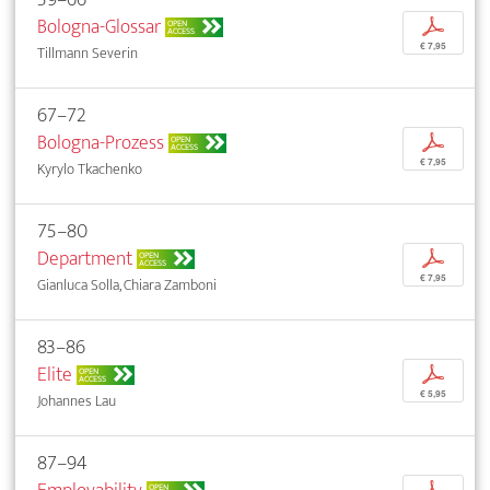
Bologna-Glossar
p
OPEN
ACCESS
€ 7,95
Tillmann Severin
67–72
Bologna-Prozess
p
OPEN
ACCESS
€ 7,95
Kyrylo Tkachenko
75–80
Department
p
OPEN
ACCESS
€ 7,95
Gianluca Solla, Chiara Zamboni
83–86
Elite
p
OPEN
ACCESS
€ 5,95
Johannes Lau
87–94
OPEN