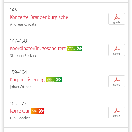
145
Konzerte, Brandenburgische
p
gratis
Andreas Chwatal
147–158
Koordinator/in, gescheitert
p
OPEN
ACCESS
€ 9,95
Stephan Packard
159–164
Korporatisierung
p
OPEN
ACCESS
€ 7,95
Johan Willner
165–173
Korrektur
p
ABO
€ 7,95
Dirk Baecker