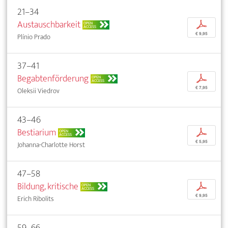
21–34
Austauschbarkeit
p
OPEN
ACCESS
€ 9,95
Plínio Prado
37–41
Begabtenförderung
p
OPEN
ACCESS
€ 7,95
Oleksii Viedrov
43–46
Bestiarium
p
OPEN
ACCESS
€ 5,95
Johanna-Charlotte Horst
47–58
Bildung, kritische
p
OPEN
ACCESS
€ 9,95
Erich Ribolits
59–66