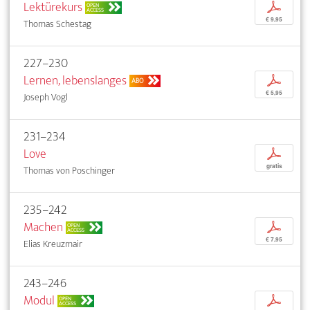
Lektürekurs
p
OPEN
ACCESS
€ 9,95
Thomas Schestag
227–230
Lernen, lebenslanges
p
ABO
€ 5,95
Joseph Vogl
231–234
Love
p
gratis
Thomas von Poschinger
235–242
Machen
p
OPEN
ACCESS
€ 7,95
Elias Kreuzmair
243–246
Modul
p
OPEN
ACCESS