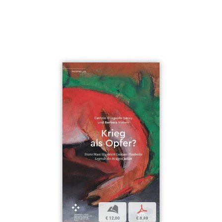
b
p
€ 12,00
€ 8,49