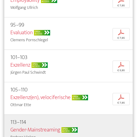
Employability
p
ACCESS
€ 7,95
Wolfgang Ullrich
95–99
Evaluation
p
OPEN
ACCESS
€ 7,95
Clemens Pornschlegel
101–103
Exzellenz
p
OPEN
ACCESS
€ 5,95
Jürgen Paul Schwindt
105–110
Exzellenz(en), velociferische
p
OPEN
ACCESS
€ 7,95
Ottmar Ette
113–114
Gender-Mainstreaming
OPEN
ACCESS