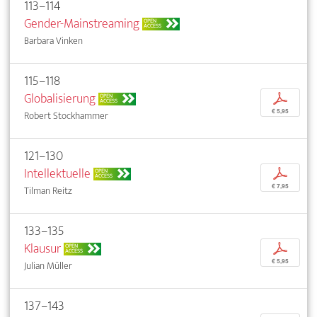
113–114
Gender-Mainstreaming
OPEN
ACCESS
Barbara Vinken
115–118
Globalisierung
p
OPEN
ACCESS
€ 5,95
Robert Stockhammer
121–130
Intellektuelle
p
OPEN
ACCESS
€ 7,95
Tilman Reitz
133–135
Klausur
p
OPEN
ACCESS
€ 5,95
Julian Müller
137–143