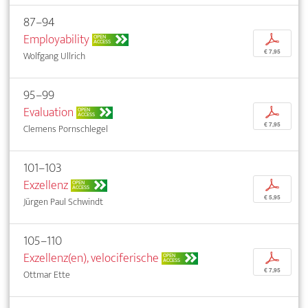
87–94
Employability
p
OPEN
ACCESS
€ 7,95
Wolfgang Ullrich
95–99
Evaluation
p
OPEN
ACCESS
€ 7,95
Clemens Pornschlegel
101–103
Exzellenz
p
OPEN
ACCESS
€ 5,95
Jürgen Paul Schwindt
105–110
Exzellenz(en), velociferische
p
OPEN
ACCESS
€ 7,95
Ottmar Ette