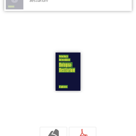
Bestiarium
b
p