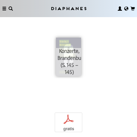
Diaphanes
Konzerte,
Brandenburgische
(S. 145 –
145)
p
gratis