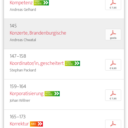
Kompetenz
p
OPEN
ACCESS
€ 7,95
Andreas Gelhard
145
Konzerte, Brandenburgische
p
gratis
Andreas Chwatal
147–158
Koordinator/in, gescheitert
p
OPEN
ACCESS
€ 9,95
Stephan Packard
159–164
Korporatisierung
p
OPEN
ACCESS
€ 7,95
Johan Willner
165–173
Korrektur
p
ABO