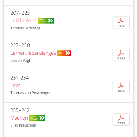
207–225
Lektürekurs
p
OPEN
ACCESS
€ 9,95
Thomas Schestag
227–230
Lernen, lebenslanges
p
ABO
€ 5,95
Joseph Vogl
231–234
Love
p
gratis
Thomas von Poschinger
235–242
Machen
p
OPEN
ACCESS
€ 7,95
Elias Kreuzmair