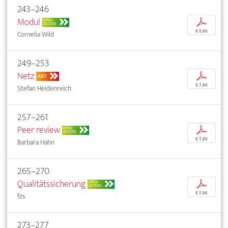
243–246
Modul
p
OPEN
ACCESS
€ 5,95
Cornelia Wild
249–253
Netz
p
ABO
€ 7,95
Stefan Heidenreich
257–261
Peer review
p
OPEN
ACCESS
€ 7,95
Barbara Hahn
265–270
Qualitätssicherung
p
OPEN
ACCESS
€ 7,95
fzs
273–277