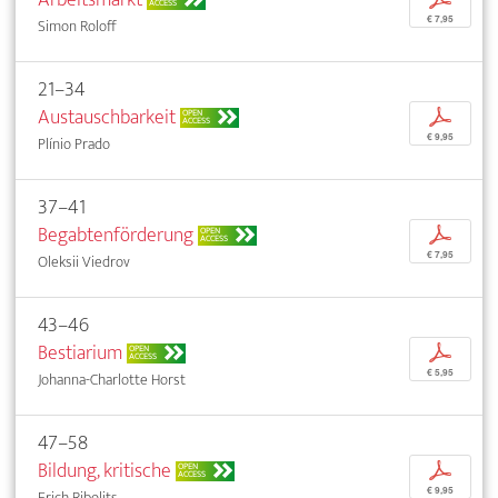
ACCESS
€ 7,95
Simon Roloff
21–34
Austauschbarkeit
p
OPEN
ACCESS
€ 9,95
Plínio Prado
37–41
Begabtenförderung
p
OPEN
ACCESS
€ 7,95
Oleksii Viedrov
43–46
Bestiarium
p
OPEN
ACCESS
€ 5,95
Johanna-Charlotte Horst
47–58
Bildung, kritische
p
OPEN
ACCESS
€ 9,95
Erich Ribolits