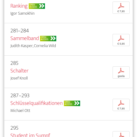
Ranking
p
OPEN
ACCESS
€ 7,95
Igor Samokhin
281–284
Sammelband
p
OPEN
ACCESS
€ 5,95
Judith Kasper, Cornelia Wild
285
Schalter
p
gratis
Josef Knoll
287–293
Schlüsselqualifikationen
p
OPEN
ACCESS
€ 7,95
Michael Ott
295
Student im Sumpf
p