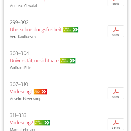
gratis
Andreas Chwatal
299–302
Überschneidungsfreiheit
p
OPEN
ACCESS
€ 5,95
Vera Kaulbarsch
303–304
Universität, unsichtbare
OPEN
ACCESS
Wolfram Ette
307–310
Vorlesung1
p
ABO
€ 5,95
Anselm Haverkamp
311–333
Vorlesung2
p
OPEN
ACCESS
€ 14,95
Maren Lehmann