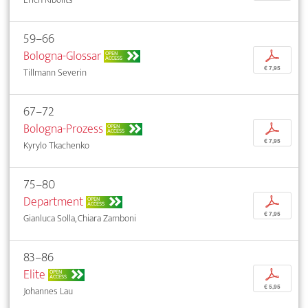
59–66
Bologna-Glossar
p
OPEN
ACCESS
€ 7,95
Tillmann Severin
67–72
Bologna-Prozess
p
OPEN
ACCESS
€ 7,95
Kyrylo Tkachenko
75–80
Department
p
OPEN
ACCESS
€ 7,95
Gianluca Solla, Chiara Zamboni
83–86
Elite
p
OPEN
ACCESS
€ 5,95
Johannes Lau