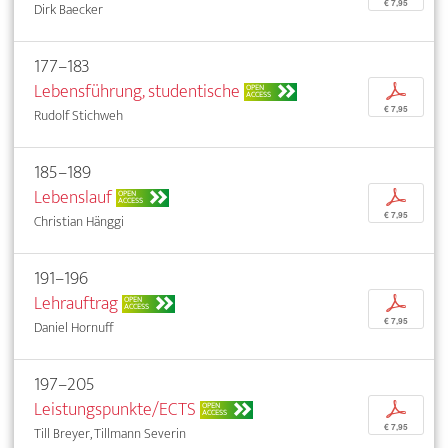
€ 7,95
Dirk Baecker
177–183
Lebensführung, studentische
p
OPEN
ACCESS
€ 7,95
Rudolf Stichweh
185–189
Lebenslauf
p
OPEN
ACCESS
€ 7,95
Christian Hänggi
191–196
Lehrauftrag
p
OPEN
ACCESS
€ 7,95
Daniel Hornuff
197–205
Leistungspunkte/ECTS
p
OPEN
ACCESS
€ 7,95
Till Breyer, Tillmann Severin